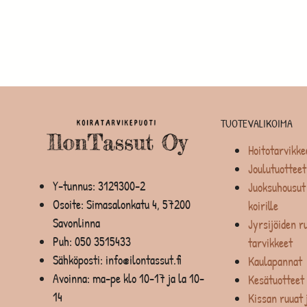
TUOTEVALIKOIMA
Hoitotarvikke
Joulutuotteet
Y-tunnus: 3129300-2
Juoksuhousut 
Osoite: Simasalonkatu 4, 57200
koirille
Savonlinna
Jyrsijöiden ru
Puh:
050 3515433
tarvikkeet
Sähköposti: info@ilontassut.fi
Kaulapannat
Avoinna: ma-pe klo 10-17 ja la 10-
Kesätuotteet
14
Kissan ruuat 