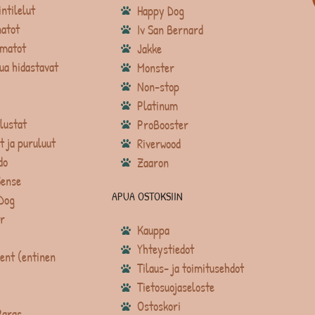
intilelut
Happy Dog
atot
Iv San Bernard
matot
Jakke
ua hidastavat
Monster
Non-stop
Platinum
lustat
ProBooster
t ja puruluut
Riverwood
do
Zaaron
Sense
APUA OSTOKSIIN
Dog
r
Kauppa
Yhteystiedot
ent (entinen
Tilaus- ja toimitusehdot
Tietosuojaseloste
Ostoskori
Paras