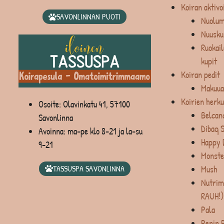
Koiran aktivo
SAVONLINNAN PUOTI
Nuolum
Nuusku
Ruokail
kupit
Koiran pedit
Makuua
Koirien herku
Osoite: Olavinkatu 41, 57100
Belcan
Savonlinna
Dibaq 
Avoinna: ma-pe klo 8-21 ja la-su
Happy 
9-21
Monste
Mush
TASSUSPA SAVONLINNA
Nutrim
RAUH!)
Pala
Penin 