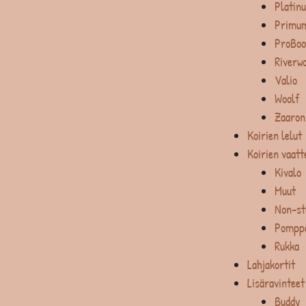
Platin
Primum
ProBoo
Riverw
Valio
Woolf
Zaaron
Koirien lelut
Koirien vaatt
Kivalo
Muut
Non-st
Pompp
Rukka
Lahjakortit
Lisäravinteet
Buddy