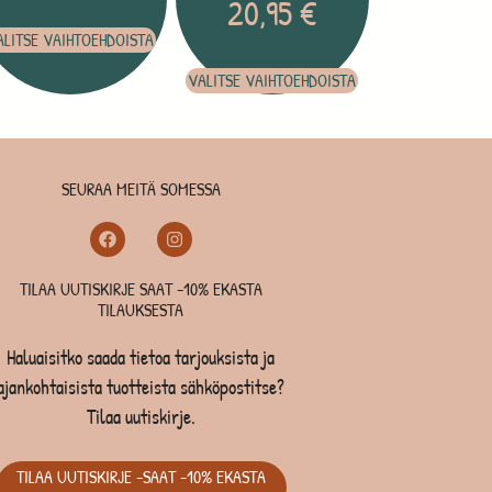
20,95
€
ALITSE VAIHTOEHDOISTA
VALITSE VAIHTOEHDOISTA
SEURAA MEITÄ SOMESSA
TILAA UUTISKIRJE SAAT -10% EKASTA
TILAUKSESTA
Haluaisitko saada tietoa tarjouksista ja
ajankohtaisista tuotteista sähköpostitse?
Tilaa uutiskirje.
TILAA UUTISKIRJE -SAAT -10% EKASTA