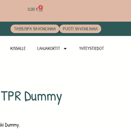
0
0,00
€
TASSUSPA SAVONLINNA
PUOTI SAVONLINNA
KISSALLE
LAHJAKORTIT
YHTEYSTIEDOT
 TPR Dummy
ikki Dummy.