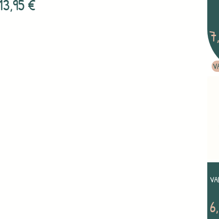
13,95
€
7
V
VA
6