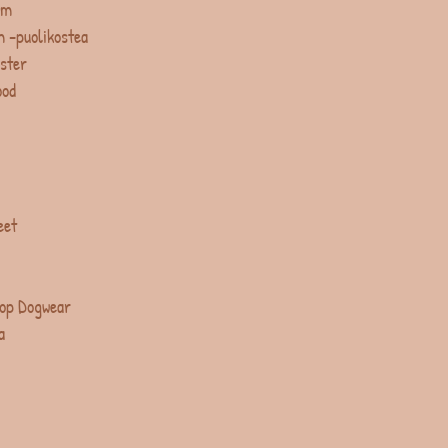
um
 -puolikostea
ster
ood
eet
op Dogwear
a