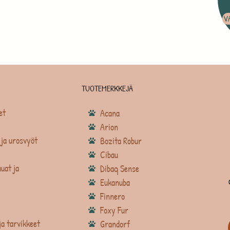
V
TUOTEMERKKEJÄ
et
Acana
Arion
ja urosvyöt
Bozita Robur
Cibau
uat ja
Dibaq Sense
Eukanuba
Finnero
Foxy Fur
ja tarvikkeet
Grandorf