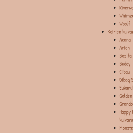
Riverw
Whimz
Woolf
Koirien kuiva
Acana
Arion
Bozita
Buddy
Cibau
Dibaq 
Eukanu
Golden
Grando
Happy 
kuivar
Monste