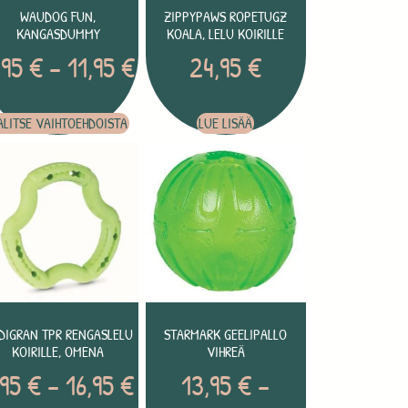
WAUDOG FUN,
ZIPPYPAWS ROPETUGZ
KANGASDUMMY
KOALA, LELU KOIRILLE
,95
€
–
11,95
€
24,95
€
ALITSE VAIHTOEHDOISTA
LUE LISÄÄ
DIGRAN TPR RENGASLELU
STARMARK GEELIPALLO
KOIRILLE, OMENA
VIHREÄ
,95
€
–
16,95
€
13,95
€
–