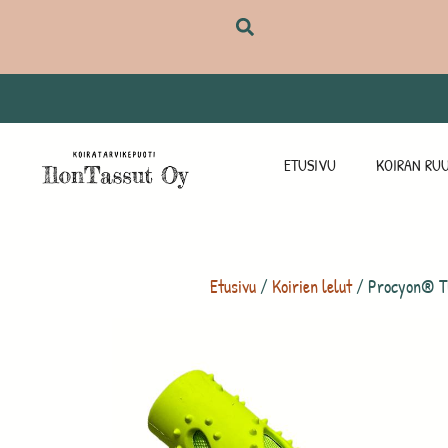
ETUSIVU
KOIRAN RUU
Etusivu
/
Koirien lelut
/ Procyon® TP