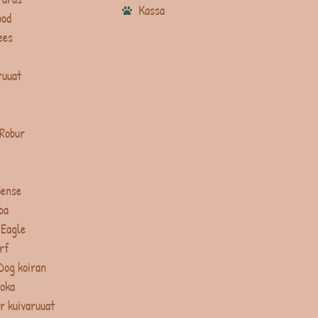
Kassa
ood
ees
ruuat
 Robur
Sense
ba
 Eagle
rf
Dog koiran
uoka
r kuivaruuat