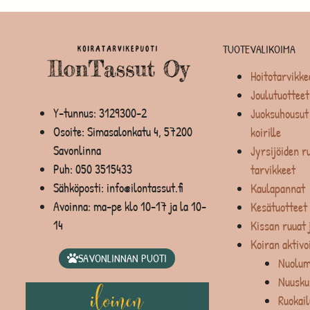
TUOTEVALIKOIMA
Hoitotarvikke
Joulutuotteet
Y-tunnus: 3129300-2
Juoksuhousut 
Osoite: Simasalonkatu 4, 57200
koirille
Savonlinna
Jyrsijöiden ru
Puh:
050 3515433
tarvikkeet
Sähköposti: info@ilontassut.fi
Kaulapannat
Avoinna: ma-pe klo 10-17 ja la 10-
Kesätuotteet
14
Kissan ruuat 
Koiran aktivo
SAVONLINNAN PUOTI
Nuolum
Nuusku
Ruokail