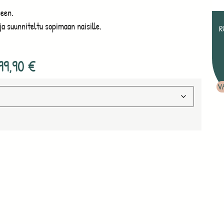
seen.
a suunniteltu sopimaan naisille.
R
99,90
€
V