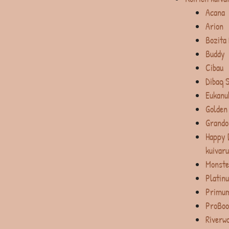
Acana
Arion
Bozita
Buddy
Cibau
Dibaq 
Eukanu
Golden
Grando
Happy 
kuivar
Monste
Platin
Primum
ProBoo
Riverw