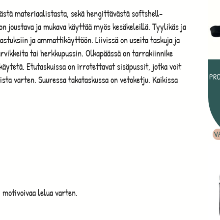
västä materiaalistasta, sekä hengittävästä softshell-
on joustava ja mukava käyttää myös kesäkeleillä. Tyylikäs ja
rastuksiin ja ammattikäyttöön. Liivissä on useita taskuja ja
tarvikkeita tai herkkupussin. Olkapäässä on tarrakiinnike
käytetä. Etutaskuissa on irrotettavat sisäpussit, jotka voit
PR
mista varten. Suuressa takataskussa on vetoketju. Kaikissa
V
 motivoivaa lelua varten.