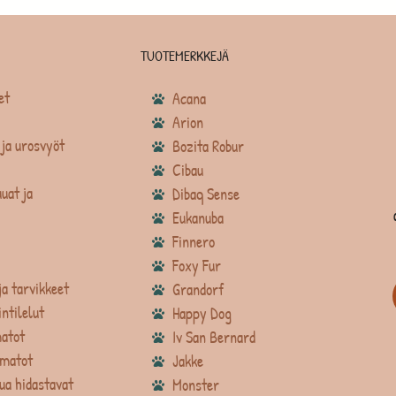
TUOTEMERKKEJÄ
et
Acana
Arion
ja urosvyöt
Bozita Robur
Cibau
uat ja
Dibaq Sense
Eukanuba
Finnero
Foxy Fur
ja tarvikkeet
Grandorf
intilelut
Happy Dog
atot
Iv San Bernard
matot
Jakke
ua hidastavat
Monster