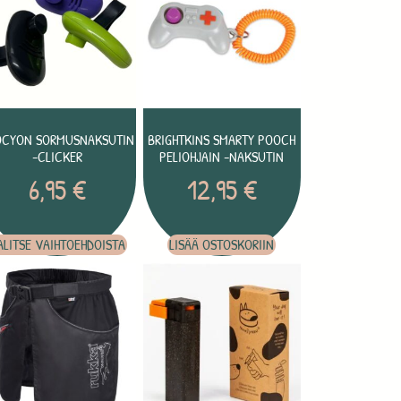
OCYON SORMUSNAKSUTIN
BRIGHTKINS SMARTY POOCH
-CLICKER
PELIOHJAIN -NAKSUTIN
6,95
€
12,95
€
ALITSE VAIHTOEHDOISTA
LISÄÄ OSTOSKORIIN