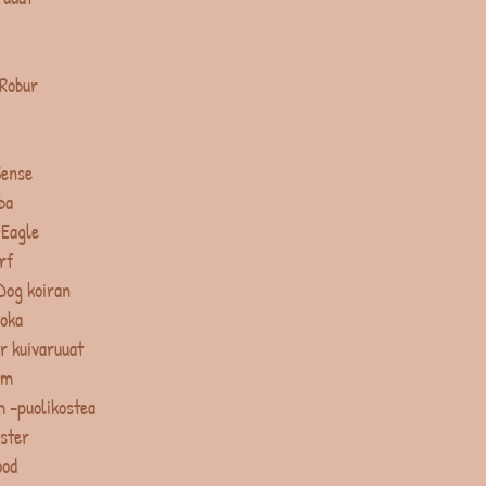
 Robur
Sense
ba
 Eagle
rf
Dog koiran
uoka
r kuivaruuat
um
 -puolikostea
ster
ood