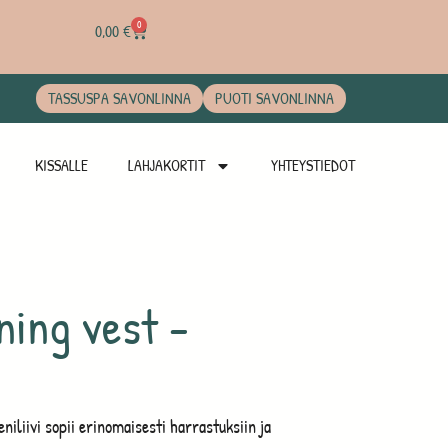
0
0,00
€
TASSUSPA SAVONLINNA
PUOTI SAVONLINNA
KISSALLE
LAHJAKORTIT
YHTEYSTIEDOT
ning vest -
eniliivi sopii erinomaisesti harrastuksiin ja