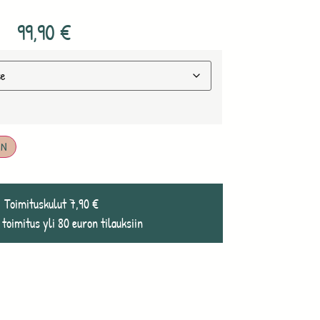
99,90
€
IN
Toimituskulut 7,90 €
 toimitus yli 80 euron tilauksiin