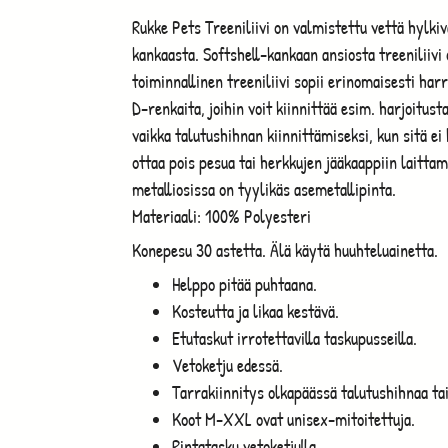
Rukke Pets Treeniliivi on valmistettu vettä hylki
kankaasta. Softshell-kankaan ansiosta treeniliivi 
toiminnallinen treeniliivi sopii erinomaisesti har
D-renkaita, joihin voit kiinnittää esim. harjoitus
vaikka talutushihnan kiinnittämiseksi, kun sitä ei 
ottaa pois pesua tai herkkujen jääkaappiin laitta
metalliosissa on tyylikäs asemetallipinta.
Materiaali: 100% Polyesteri
Konepesu 30 astetta. Älä käytä huuhteluainetta.
Helppo pitää puhtaana.
Kosteutta ja likaa kestävä.
Etutaskut irrotettavilla taskupusseilla.
Vetoketju edessä.
Tarrakiinnitys olkapäässä talutushihnaa tai
Koot M-XXL ovat unisex-mitoitettuja.
Rintatasku vetoketjulla.