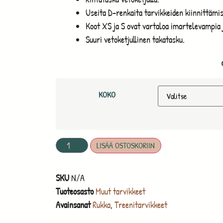
Useita D-renkaita tarvikkeiden kiinnittämi
Koot XS ja S ovat vartaloa imartelevampia j
Suuri vetoketjullinen takatasku.
KOKO
LISÄÄ OSTOSKORIIN
SKU
N/A
Tuoteosasto
Muut tarvikkeet
Avainsanat
Rukka
,
Treenitarvikkeet