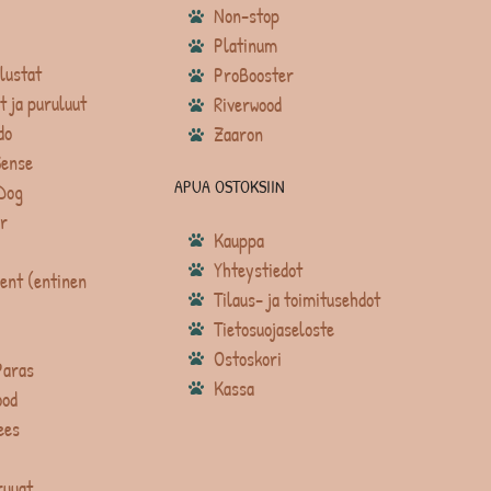
Non-stop
Platinum
lustat
ProBooster
t ja puruluut
Riverwood
do
Zaaron
Sense
APUA OSTOKSIIN
Dog
r
Kauppa
Yhteystiedot
ent (entinen
Tilaus- ja toimitusehdot
Tietosuojaseloste
Ostoskori
Paras
Kassa
ood
ees
ruuat