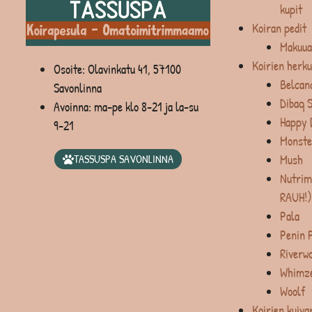
kupit
Koiran pedit
Makuua
Koirien herku
Osoite: Olavinkatu 41, 57100
Belcan
Savonlinna
Dibaq 
Avoinna: ma-pe klo 8-21 ja la-su
Happy 
9-21
Monste
Mush
TASSUSPA SAVONLINNA
Nutrim
RAUH!)
Pala
Penin 
Riverw
Whimz
Woolf
Koirien kuiva