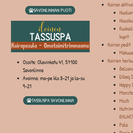
Koiran aktivo
SAVONLINNAN PUOTI
Nuolum
Nuusku
Ruokail
kupit
Koiran pedit
Makuua
Koirien herku
Osoite: Olavinkatu 41, 57100
Belcan
Savonlinna
Dibaq 
Avoinna: ma-pe klo 8-21 ja la-su
Happy 
9-21
Monste
Mush
TASSUSPA SAVONLINNA
Nutrim
RAUH!)
Pala
Penin 