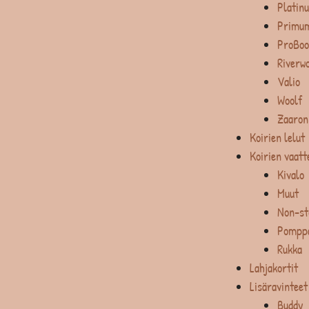
Platin
Primum
ProBoo
Riverw
Valio
Woolf
Zaaron
Koirien lelut
Koirien vaatt
Kivalo
Muut
Non-st
Pompp
Rukka
Lahjakortit
Lisäravinteet
Buddy