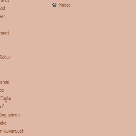
Kassa
ood
ees
ruuat
 Robur
Sense
ba
 Eagle
rf
Dog koiran
uoka
r kuivaruuat