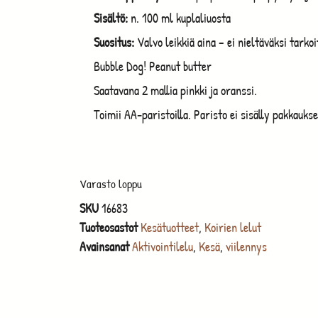
Sisältö:
n. 100 ml kuplaliuosta
Suositus:
Valvo leikkiä aina – ei nieltäväksi tarkoi
Bubble Dog! Peanut butter
Saatavana 2 mallia pinkki ja oranssi.
Toimii AA-paristoilla. Paristo ei sisälly pakkauks
Varasto loppu
SKU
16683
Tuoteosastot
Kesätuotteet
,
Koirien lelut
Avainsanat
Aktivointilelu
,
Kesä
,
viilennys