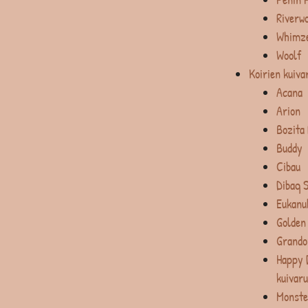
Riverw
Whimz
Woolf
Koirien kuiva
Acana
Arion
Bozita
Buddy
Cibau
Dibaq 
Eukanu
Golden
Grando
Happy 
kuivar
Monste