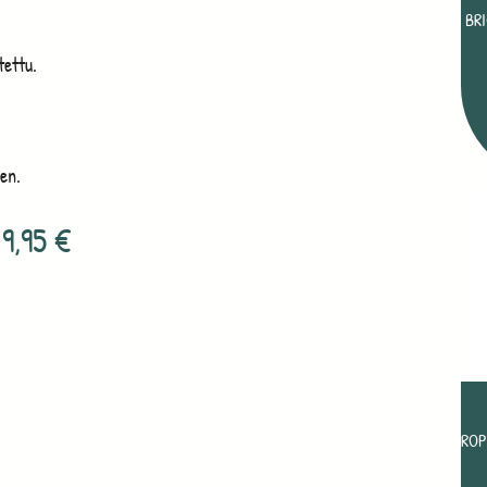
BR
tettu.
een.
9,95
€
ROP