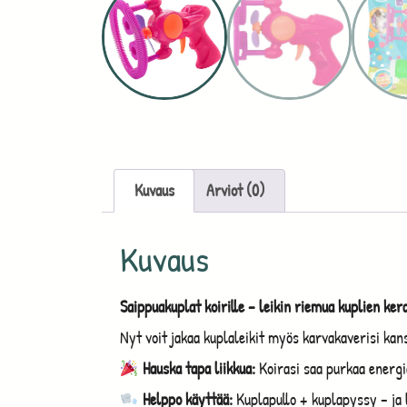
Kuvaus
Arviot (0)
Kuvaus
Saippuakuplat koirille – leikin riemua kuplien ke
Nyt voit jakaa kuplaleikit myös karvakaverisi kan
Hauska tapa liikkua:
Koirasi saa purkaa energia
Helppo käyttää:
Kuplapullo + kuplapyssy – ja l