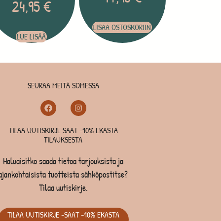
24,95
€
LISÄÄ OSTOSKORIIN
LUE LISÄÄ
SEURAA MEITÄ SOMESSA
TILAA UUTISKIRJE SAAT -10% EKASTA
TILAUKSESTA
Haluaisitko saada tietoa tarjouksista ja
ajankohtaisista tuotteista sähköpostitse?
Tilaa uutiskirje.
TILAA UUTISKIRJE -SAAT -10% EKASTA