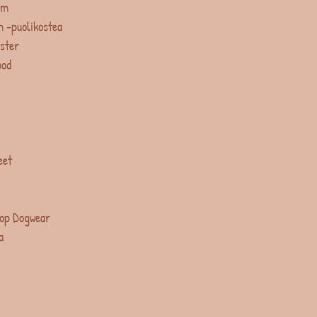
um
 -puolikostea
ster
ood
eet
op Dogwear
a