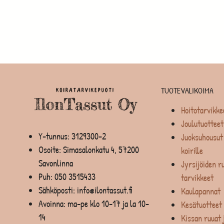
TUOTEVALIKOIMA
Hoitotarvikke
Joulutuotteet
Y-tunnus: 3129300-2
Juoksuhousut 
Osoite: Simasalonkatu 4, 57200
koirille
Savonlinna
Jyrsijöiden ru
Puh:
050 3515433
tarvikkeet
Sähköposti: info@ilontassut.fi
Kaulapannat
Avoinna: ma-pe klo 10-17 ja la 10-
Kesätuotteet
14
Kissan ruuat 