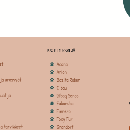
TUOTEMERKKEJÄ
et
Acana
Arion
ja urosvyöt
Bozita Robur
Cibau
uat ja
Dibaq Sense
Eukanuba
Finnero
Foxy Fur
ja tarvikkeet
Grandorf