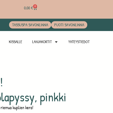
0
0,00
€
TASSUSPA SAVONLINNA
PUOTI SAVONLINNA
KISSALLE
LAHJAKORTIT
YHTEYSTIEDOT
!
lapyssy, pinkki
n riemua kuplien kera!