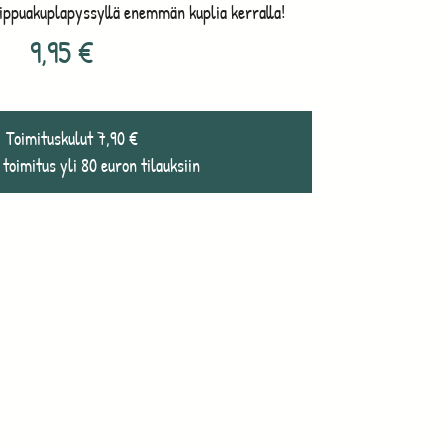
aippuakuplapyssyllä enemmän kuplia kerralla!
9,95
€
Toimituskulut 7,90 €
 toimitus yli 80 euron tilauksiin