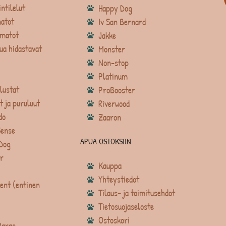
intilelut
Happy Dog
atot
Iv San Bernard
matot
Jakke
ua hidastavat
Monster
Non-stop
Platinum
lustat
ProBooster
t ja puruluut
Riverwood
do
Zaaron
Sense
APUA OSTOKSIIN
Dog
r
Kauppa
Yhteystiedot
ent (entinen
Tilaus- ja toimitusehdot
Tietosuojaseloste
Ostoskori
Paras