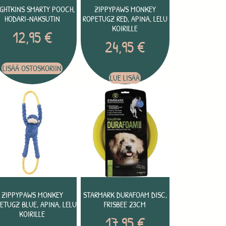
IGHTKINS SMARTY POOCH,
ZIPPYPAWS MONKEY
HODARI-NAKSUTIN
ROPETUGZ RED, APINA, LELU
KOIRILLE
12,95
€
24,95
€
LISÄÄ OSTOSKORIIN
LUE LISÄÄ
ZIPPYPAWS MONKEY
STARMARK DURAFOAM DISC,
ETUGZ BLUE, APINA, LELU
FRISBEE 23CM
KOIRILLE
17,95
€