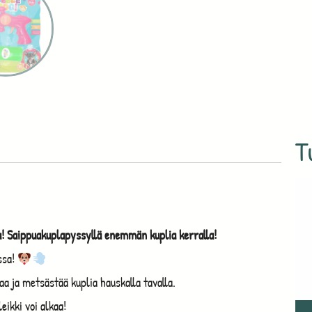
T
ra! Saippuakuplapyssyllä enemmän kuplia kerralla!
ssa!
a ja metsästää kuplia hauskalla tavalla.
eikki voi alkaa!