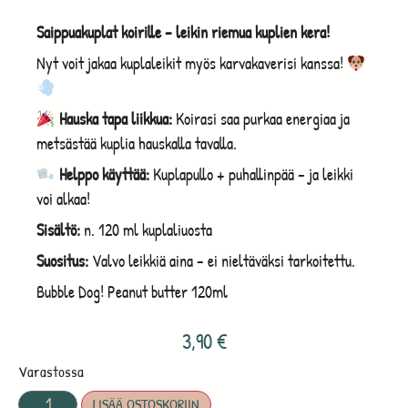
Saippuakuplat koirille – leikin riemua kuplien kera!
Nyt voit jakaa kuplaleikit myös karvakaverisi kanssa!
Hauska tapa liikkua:
Koirasi saa purkaa energiaa ja
metsästää kuplia hauskalla tavalla.
Helppo käyttää:
Kuplapullo + puhallinpää – ja leikki
voi alkaa!
Sisältö:
n. 120 ml kuplaliuosta
Suositus:
Valvo leikkiä aina – ei nieltäväksi tarkoitettu.
Bubble Dog! Peanut butter 120ml
3,90
€
Varastossa
LISÄÄ OSTOSKORIIN