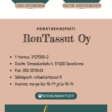
LISÄÄ OSTOSKORIIN
VALITSE VAIHTOEHDOISTA
Y-tunnus: 3129300-2
Osoite: Simasalonkatu 4, 57200 Savonlinna
Puh:
050 3515433
Sähköposti: info@ilontassut.fi
Avoinna: ma-pe klo 10-17 ja la 10-14
SAVONLINNAN PUOTI