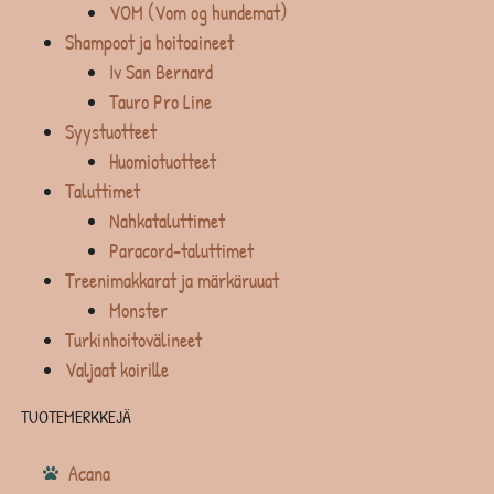
VOM (Vom og hundemat)
Shampoot ja hoitoaineet
Iv San Bernard
Tauro Pro Line
Syystuotteet
Huomiotuotteet
Taluttimet
Nahkataluttimet
Paracord-taluttimet
Treenimakkarat ja märkäruuat
Monster
Turkinhoitovälineet
Valjaat koirille
TUOTEMERKKEJÄ
Acana