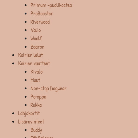
Primum -puolikostea
ProBooster
Riverwood
Valio
Woolf
Zaaron
Koirien lelut
Koirien vaatteet
Kivalo
Muut
Non-stop Dogwear
Pomppa
Rukka
Lahjakortit
Lisäravinteet
Buddy