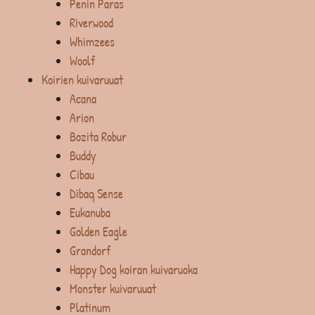
Penin Paras
Riverwood
Whimzees
Woolf
Koirien kuivaruuat
Acana
Arion
Bozita Robur
Buddy
Cibau
Dibaq Sense
Eukanuba
Golden Eagle
Grandorf
Happy Dog koiran kuivaruoka
Monster kuivaruuat
Platinum