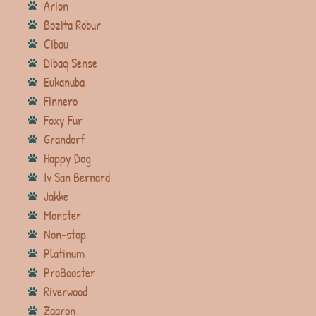
Arion
Bozita Robur
Cibau
Dibaq Sense
Eukanuba
Finnero
Foxy Fur
Grandorf
Happy Dog
Iv San Bernard
Jakke
Monster
Non-stop
Platinum
ProBooster
Riverwood
Zaaron