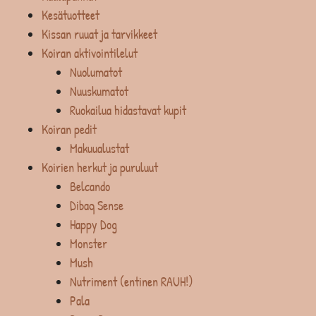
Kesätuotteet
Kissan ruuat ja tarvikkeet
Koiran aktivointilelut
Nuolumatot
Nuuskumatot
Ruokailua hidastavat kupit
Koiran pedit
Makuualustat
Koirien herkut ja puruluut
Belcando
Dibaq Sense
Happy Dog
Monster
Mush
Nutriment (entinen RAUH!)
Pala