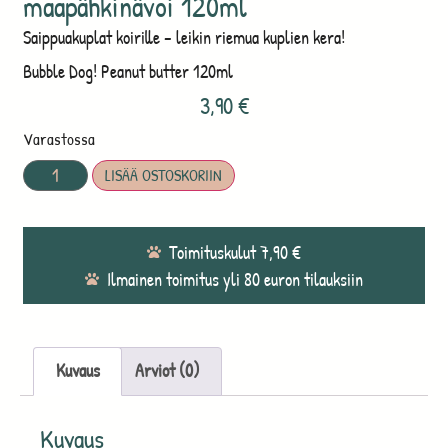
maapähkinävoi 120ml
Saippuakuplat koirille – leikin riemua kuplien kera!
Bubble Dog! Peanut butter 120ml
3,90
€
Varastossa
LISÄÄ OSTOSKORIIN
Toimituskulut 7,90 €
Ilmainen toimitus yli 80 euron tilauksiin
Kuvaus
Arviot (0)
Kuvaus