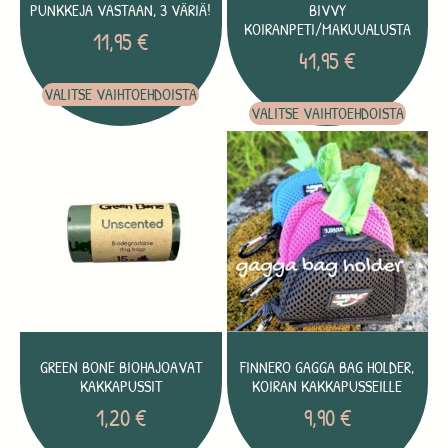
PUNKKEJA VASTAAN, 3 VÄRIÄ!
BIVVY
KOIRANPETI/MAKUUALUSTA
11,95
€
41,95
€
VALITSE VAIHTOEHDOISTA
VALITSE VAIHTOEHDOISTA
GREEN BONE BIOHAJOAVAT
FINNERO GAGGA BAG HOLDER,
KAKKAPUSSIT
KOIRAN KAKKAPUSSEILLE
1,20
€
9,90
€