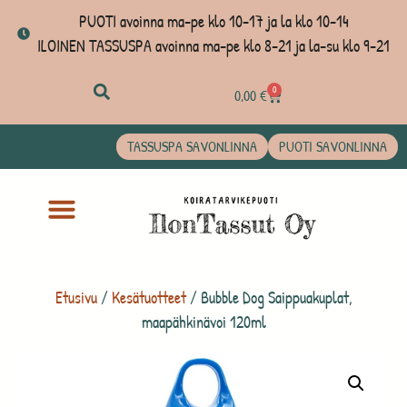
PUOTI avoinna ma-pe klo 10-17 ja la klo 10-14
ILOINEN TASSUSPA avoinna ma-pe klo 8-21 ja la-su klo 9-21
0
0,00
€
TASSUSPA SAVONLINNA
PUOTI SAVONLINNA
Etusivu
/
Kesätuotteet
/ Bubble Dog Saippuakuplat,
maapähkinävoi 120ml