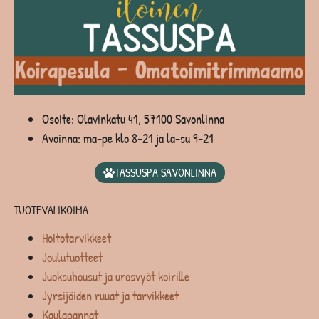
Osoite: Olavinkatu 41, 57100 Savonlinna
Avoinna: ma-pe klo 8-21 ja la-su 9-21
TASSUSPA SAVONLINNA
TUOTEVALIKOIMA
Hoitotarvikkeet
Joulutuotteet
Juoksuhousut ja urosvyöt koirille
Jyrsijöiden ruuat ja tarvikkeet
Kaulapannat