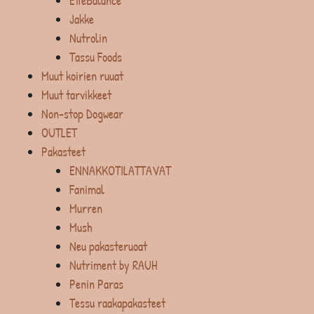
EffeBalance
Jakke
Nutrolin
Tassu Foods
Muut koirien ruuat
Muut tarvikkeet
Non-stop Dogwear
OUTLET
Pakasteet
ENNAKKOTILATTAVAT
Fanimal
Murren
Mush
Neu pakasteruoat
Nutriment by RAUH
Penin Paras
Tessu raakapakasteet