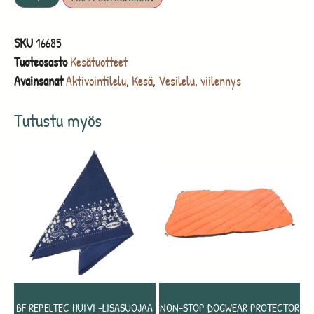
SKU
16685
Tuoteosasto
Kesätuotteet
Avainsanat
Aktivointilelu
,
Kesä
,
Vesilelu
,
viilennys
Tutustu myös
BF REPELTEC HUIVI -LISÄSUOJAA
NON-STOP DOGWEAR PROTECTOR