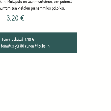
tkiin. Makupala on luun muotoinen, sen pehmeä
urtamisen vieläkin pienemmiksi paloiksi.
3,20
€
Toimituskulut 7,90 €
 toimitus yli 80 euron tilauksiin