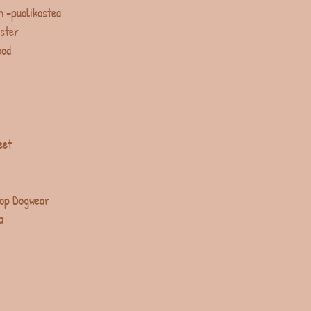
 -puolikostea
ster
ood
eet
op Dogwear
a