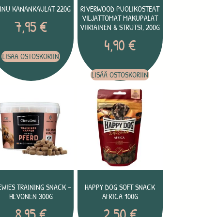
INU KANANKAULAT 220G
RIVERWOOD PUOLIKOSTEAT
VILJATTOMAT MAKUPALAT
7,95
€
VIIRIÄINEN & STRUTSI, 200G
4,90
€
LISÄÄ OSTOSKORIIN
LISÄÄ OSTOSKORIIN
EWIES TRAINING SNACK –
HAPPY DOG SOFT SNACK
HEVONEN 300G
AFRICA 100G
8,95
€
2,50
€