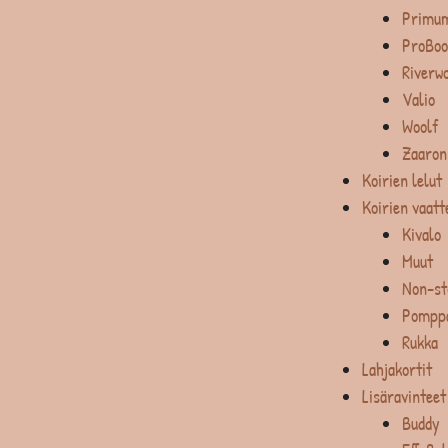
Primum
ProBoo
Riverw
Valio
Woolf
Zaaron
Koirien lelut
Koirien vaatt
Kivalo
Muut
Non-st
Pompp
Rukka
Lahjakortit
Lisäravinteet
Buddy