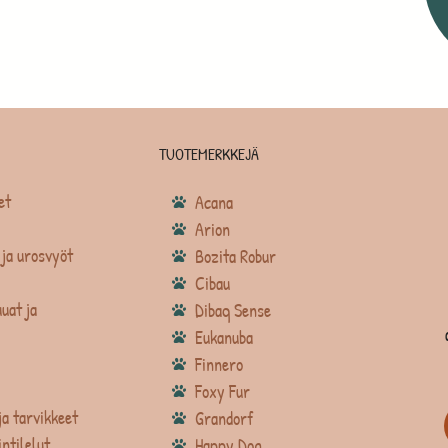
TUOTEMERKKEJÄ
et
Acana
Arion
ja urosvyöt
Bozita Robur
Cibau
uat ja
Dibaq Sense
Eukanuba
Finnero
Foxy Fur
ja tarvikkeet
Grandorf
intilelut
Happy Dog