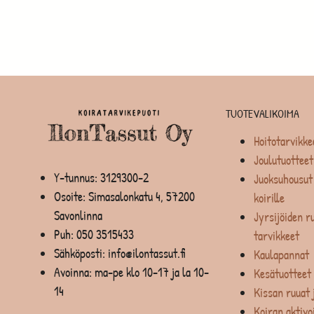
TUOTEVALIKOIMA
Hoitotarvikke
Joulutuotteet
Y-tunnus: 3129300-2
Juoksuhousut 
Osoite: Simasalonkatu 4, 57200
koirille
Savonlinna
Jyrsijöiden ru
Puh:
050 3515433
tarvikkeet
Sähköposti: info@ilontassut.fi
Kaulapannat
Avoinna: ma-pe klo 10-17 ja la 10-
Kesätuotteet
14
Kissan ruuat 
Koiran aktivo