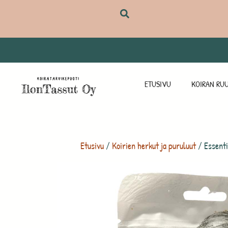
ETUSIVU
KOIRAN RUU
Etusivu
/
Koirien herkut ja puruluut
/ Essenti