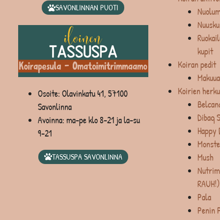
SAVONLINNAN PUOTI
Nuolum
Nuusku
Ruokail
kupit
Koiran pedit
Makuua
Koirien herku
Osoite: Olavinkatu 41, 57100
Belcan
Savonlinna
Dibaq 
Avoinna: ma-pe klo 8-21 ja la-su
Happy 
9-21
Monste
Mush
TASSUSPA SAVONLINNA
Nutrim
RAUH!)
Pala
Penin 