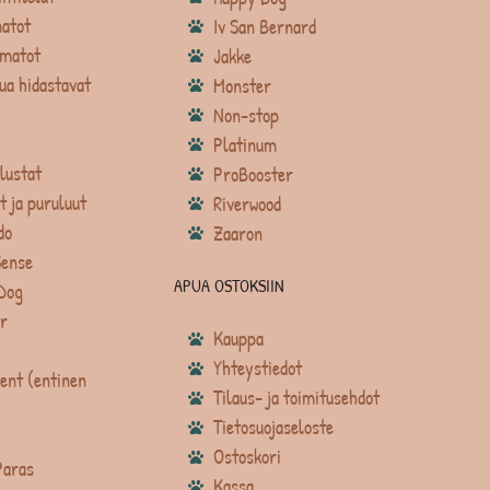
atot
Iv San Bernard
matot
Jakke
ua hidastavat
Monster
Non-stop
Platinum
lustat
ProBooster
t ja puruluut
Riverwood
do
Zaaron
Sense
APUA OSTOKSIIN
Dog
r
Kauppa
Yhteystiedot
ent (entinen
Tilaus- ja toimitusehdot
Tietosuojaseloste
Ostoskori
Paras
Kassa