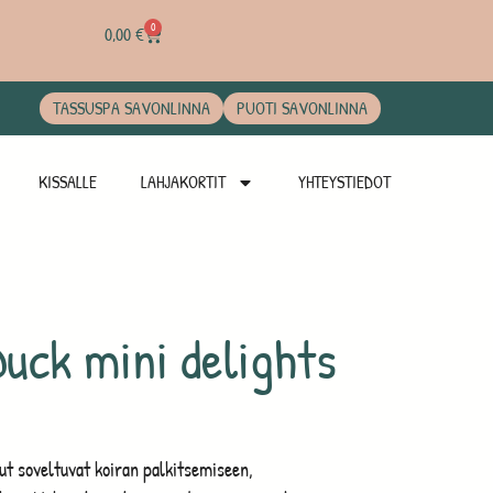
0
0,00
€
TASSUSPA SAVONLINNA
PUOTI SAVONLINNA
KISSALLE
LAHJAKORTIT
YHTEYSTIEDOT
Duck mini delights
ut soveltuvat koiran palkitsemiseen,