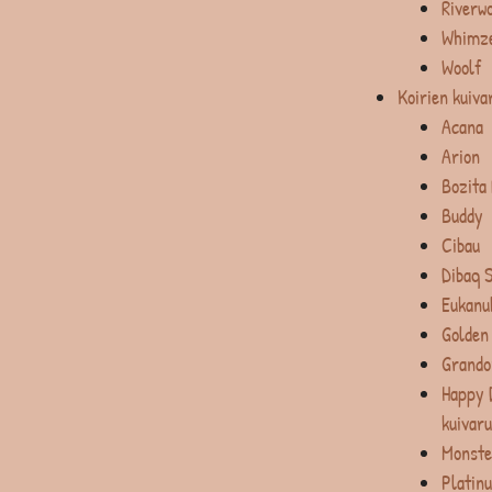
Riverw
Whimz
Woolf
Koirien kuiva
Acana
Arion
Bozita
Buddy
Cibau
Dibaq 
Eukanu
Golden
Grando
Happy 
kuivar
Monste
Platin