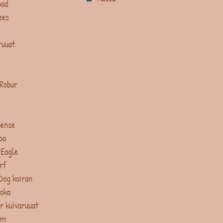
ood
ees
ruuat
 Robur
Sense
ba
 Eagle
rf
Dog koiran
uoka
r kuivaruuat
um