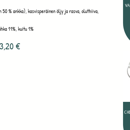
VA
n 50 % ankka), kasvisperäinen öljy ja rasva, oluthiiva,
uhka 11%, kuitu 1%
3,20
€
CH