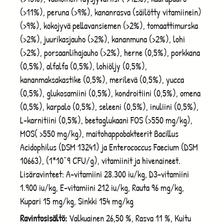
(>11%), peruna (>9%), kananrasva (säilötty vitamiinein)
(>9%), kokojyvä pellavansiemen (>2%), tomaattimurska
(>2%), juurikasjauho (>2%), kananmuna (>2%), lohi
(>2%), porsaanlihajauho (>2%), herne (0,5%), porkkana
(0,5%), alfalfa (0,5%), lohiöljy (0,5%),
kananmaksakastike (0,5%), merilevä (0,5%), yucca
(0,5%), glukosamiini (0,5%), kondroitiini (0,5%), omena
(0,5%), karpalo (0,5%), seleeni (0,5%), inuliini (0,5%),
L-karnitiini (0,5%), beetaglukaani FOS (>550 mg/kg),
MOS( >550 mg/kg), maitohappobakteerit Bacillus
Acidophilus (DSM 13241) ja Enterococcus Faecium (DSM
10663), (1*10^9 CFU/g), vitamiinit ja hivenaineet.
Lisäravinteet: A-vitamiini 28.300 iu/kg, D3-vitamiini
1.900 iu/kg, E-vitamiini 212 iu/kg, Rauta 96 mg/kg,
Kupari 15 mg/kg, Sinkki 154 mg/kg
Ravintosisältö:
Valkuainen 26,50 %, Rasva 11 %, Kuitu