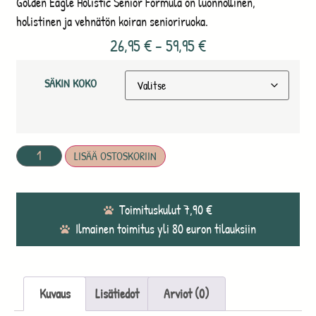
Golden Eagle Holistic Senior Formula on luonnollinen,
holistinen ja vehnätön koiran senioriruoka.
26,95
€
–
59,95
€
SÄKIN KOKO
LISÄÄ OSTOSKORIIN
Toimituskulut 7,90 €
Ilmainen toimitus yli 80 euron tilauksiin
Kuvaus
Lisätiedot
Arviot (0)