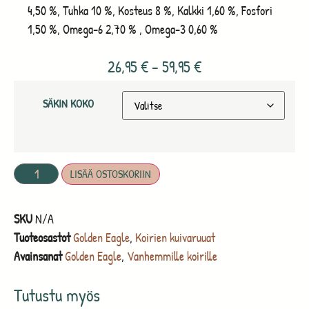
4,50 %, Tuhka 10 %, Kosteus 8 %, Kalkki 1,60 %, Fosfori
1,50 %, Omega-6 2,70 % , Omega-3 0,60 %
26,95
€
–
59,95
€
SÄKIN KOKO
LISÄÄ OSTOSKORIIN
SKU
N/A
Tuoteosastot
Golden Eagle
,
Koirien kuivaruuat
Avainsanat
Golden Eagle
,
Vanhemmille koirille
Tutustu myös