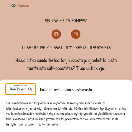
Kassa
SEURAA MEITÄ SOMESSA
TILAA UUTISKIRJE SAAT -10% EKASTA TILAUKSESTA
Haluaisitko saada tietoa tarjouksista ja ajankohtaisista
tuotteista sähköpostitse? Tilaa uutiskirje.
TILAA UUTISKIRJE -SAAT -10% EKASTA TILAUKSESTA
Hallinnoi evästeiden suostumusta
KOIRILLE
Parhaan kokemuksen tarjoamiseksi käytämme teknologioita, kuten evästeitä,
tallentaaksemme ja/tai käyttääksemme laitetietoja. Näiden tekniikoiden hyväksyminen antaa
KISSOILLE
meille mahdollisuuden käsitellä tietoja, kuten selauskäyttäytymistä tai yksilöllisiä tunnuksia
tällä sivustolla. Suostumuksen jättäminen tai peruuttaminen voi vaikuttaa haitallisesti
tiettyihin ominaisuuksiin ja toimintoihin.
JYRSIJÖILLE