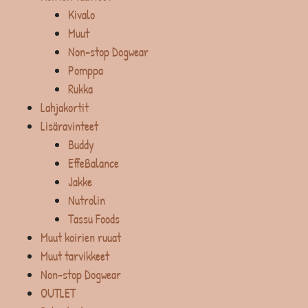
Kivalo
Muut
Non-stop Dogwear
Pomppa
Rukka
Lahjakortit
Lisäravinteet
Buddy
EffeBalance
Jakke
Nutrolin
Tassu Foods
Muut koirien ruuat
Muut tarvikkeet
Non-stop Dogwear
OUTLET