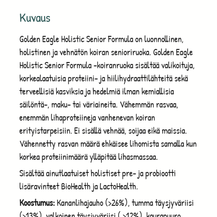
Kuvaus
Golden Eagle Holistic Senior Formula on luonnollinen,
holistinen ja vehnätön koiran senioriruoka. Golden Eagle
Holistic Senior Formula -koiranruoka sisältää valikoituja,
korkealaatuisia proteiini- ja hiilihydraattilähteitä sekä
terveellisiä kasviksia ja hedelmiä ilman kemiallisia
säilöntä-, maku- tai väriaineita. Vähemmän rasvaa,
enemmän lihaproteiineja vanhenevan koiran
erityistarpeisiin. Ei sisällä vehnää, soijaa eikä maissia.
Vähennetty rasvan määrä ehkäisee lihomista samalla kun
korkea proteiinimäärä ylläpitää lihasmassaa.
Sisältää ainutlaatuiset holistiset pre- ja probiootti
lisäravinteet BioHealth ja LactoHealth.
Koostumus:
Kananlihajauho (>26%), tumma täysjyväriisi
(>13%), valkoinen täysjyväriisi ( >12%), kaurapuuro