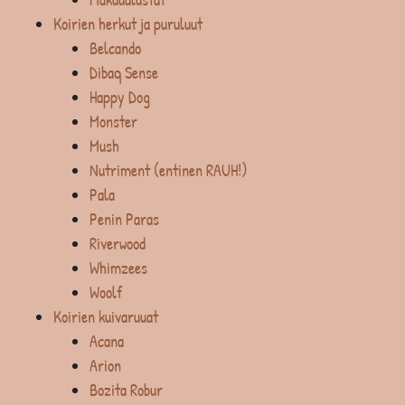
Koirien herkut ja puruluut
Belcando
Dibaq Sense
Happy Dog
Monster
Mush
Nutriment (entinen RAUH!)
Pala
Penin Paras
Riverwood
Whimzees
Woolf
Koirien kuivaruuat
Acana
Arion
Bozita Robur