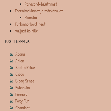
Paracord-taluttimet
Treenimakkarat ja märkäruuat
Monster
Turkinhoitovälineet
Valjaat koirille
TUOTEMERKKEJÄ
Acana
Arion
Bozita Robur
Cibau
Dibaq Sense
Eukanuba
Finnero
Foxy Fur
Grandorf