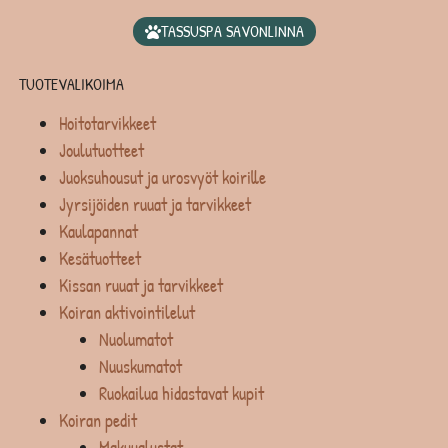
TASSUSPA SAVONLINNA
TUOTEVALIKOIMA
Hoitotarvikkeet
Joulutuotteet
Juoksuhousut ja urosvyöt koirille
Jyrsijöiden ruuat ja tarvikkeet
Kaulapannat
Kesätuotteet
Kissan ruuat ja tarvikkeet
Koiran aktivointilelut
Nuolumatot
Nuuskumatot
Ruokailua hidastavat kupit
Koiran pedit
Makuualustat