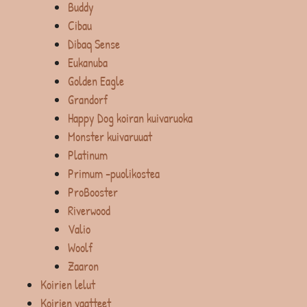
Buddy
Cibau
Dibaq Sense
Eukanuba
Golden Eagle
Grandorf
Happy Dog koiran kuivaruoka
Monster kuivaruuat
Platinum
Primum -puolikostea
ProBooster
Riverwood
Valio
Woolf
Zaaron
Koirien lelut
Koirien vaatteet