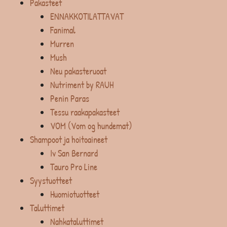
Pakasteet
ENNAKKOTILATTAVAT
Fanimal
Murren
Mush
Neu pakasteruoat
Nutriment by RAUH
Penin Paras
Tessu raakapakasteet
VOM (Vom og hundemat)
Shampoot ja hoitoaineet
Iv San Bernard
Tauro Pro Line
Syystuotteet
Huomiotuotteet
Taluttimet
Nahkataluttimet