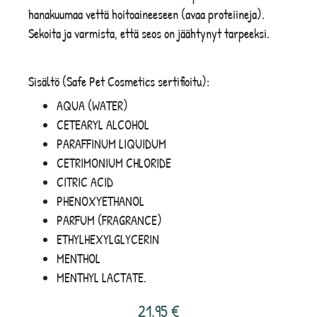
hanakuumaa vettä hoitoaineeseen (avaa proteiineja).
Sekoita ja varmista, että seos on jäähtynyt tarpeeksi.
Sisältö (Safe Pet Cosmetics sertifioitu):
AQUA (WATER)
CETEARYL ALCOHOL
PARAFFINUM LIQUIDUM
CETRIMONIUM CHLORIDE
CITRIC ACID
PHENOXYETHANOL
PARFUM (FRAGRANCE)
ETHYLHEXYLGLYCERIN
MENTHOL
MENTHYL LACTATE.
21,95
€