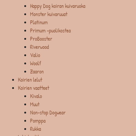
Happy Dog koiran kuivaruoka
Monster kuivaruuat
Platinum
Primum -puolikostea
ProBooster
Riverwood
Valio
Woolf
Zaaron
Koirien lelut
Koirien vaatteet
Kivalo
Muut
Non-stop Dogwear
Pomppa
Rukka