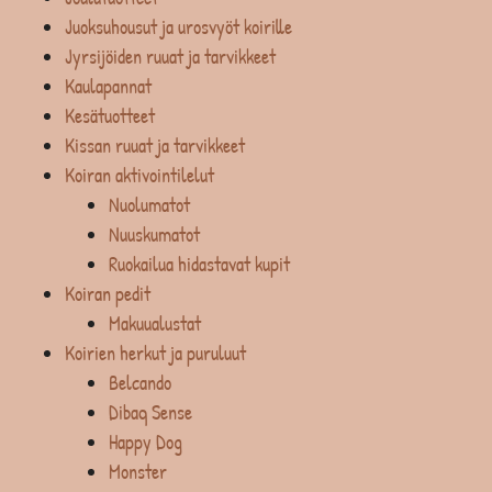
Juoksuhousut ja urosvyöt koirille
Jyrsijöiden ruuat ja tarvikkeet
Kaulapannat
Kesätuotteet
Kissan ruuat ja tarvikkeet
Koiran aktivointilelut
Nuolumatot
Nuuskumatot
Ruokailua hidastavat kupit
Koiran pedit
Makuualustat
Koirien herkut ja puruluut
Belcando
Dibaq Sense
Happy Dog
Monster