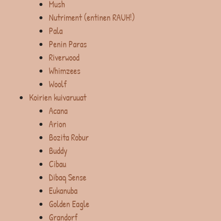
Mush
Nutriment (entinen RAUH!)
Pala
Penin Paras
Riverwood
Whimzees
Woolf
Koirien kuivaruuat
Acana
Arion
Bozita Robur
Buddy
Cibau
Dibaq Sense
Eukanuba
Golden Eagle
Grandorf