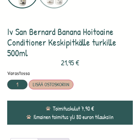
Iv San Bernard Banana Hoitoaine
Conditioner Keskipitkälle turkille
500ml
21,95
€
Varastossa
LISÄÄ OSTOSKORIIN
Toimituskulut 7,90 €
Ilmainen toimitus yli 80 euron tilauksiin