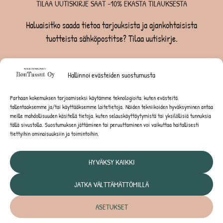
TILAA UUTISKIRJE SAAT -10% EKASTA TILAUKSESTA
Haluaisitko saada tietoa tarjouksista ja ajankohtaisista
tuotteista sähköpostitse? Tilaa uutiskirje.
TILAA UUTISKIRJE -SAAT -10% EKASTA TILAUKSESTA
Hallinnoi evästeiden suostumusta
KOIRILLE
Parhaan kokemuksen tarjoamiseksi käytämme teknologioita, kuten evästeitä,
tallentaaksemme ja/tai käyttääksemme laitetietoja. Näiden tekniikoiden hyväksyminen antaa
KISSOILLE
meille mahdollisuuden käsitellä tietoja, kuten selauskäyttäytymistä tai yksilöllisiä tunnuksia
tällä sivustolla. Suostumuksen jättäminen tai peruuttaminen voi vaikuttaa haitallisesti
tiettyihin ominaisuuksiin ja toimintoihin.
JYRSIJÖILLE
HYVÄKSY KAIKKI
JATKA VÄLTTÄMÄTTÖMILLÄ
Tietosuojaseloste
ASETUKSET