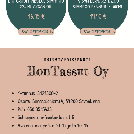
BIO-GROOM INDULGE SHAMPOO
IV SAN BERNARD TALCO
236 ML ARGAN OIL
SHAMPOO PENNUILLE 500ML
16,95
€
19,90
€
LISÄÄ OSTOSKORIIN
LISÄÄ OSTOSKORIIN
Y-tunnus: 3129300-2
Osoite: Simasalonkatu 4, 57200 Savonlinna
Puh:
050 3515433
Sähköposti: info@ilontassut.fi
Avoinna: ma-pe klo 10-17 ja la 10-14