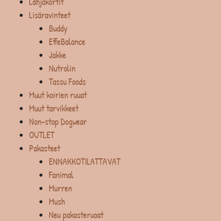
Lahjakortit
Lisäravinteet
Buddy
EffeBalance
Jakke
Nutrolin
Tassu Foods
Muut koirien ruuat
Muut tarvikkeet
Non-stop Dogwear
OUTLET
Pakasteet
ENNAKKOTILATTAVAT
Fanimal
Murren
Mush
Neu pakasteruoat