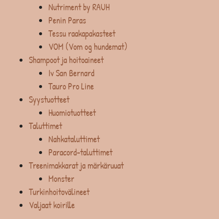
Nutriment by RAUH
Penin Paras
Tessu raakapakasteet
VOM (Vom og hundemat)
Shampoot ja hoitoaineet
Iv San Bernard
Tauro Pro Line
Syystuotteet
Huomiotuotteet
Taluttimet
Nahkataluttimet
Paracord-taluttimet
Treenimakkarat ja märkäruuat
Monster
Turkinhoitovälineet
Valjaat koirille