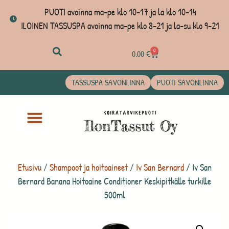
PUOTI avoinna ma-pe klo 10-17 ja la klo 10-14
ILOINEN TASSUSPA avoinna ma-pe klo 8-21 ja la-su klo 9-21
0
0,00
€
TASSUSPA SAVONLINNA
PUOTI SAVONLINNA
Etusivu
/
Shampoot ja hoitoaineet
/
Iv San Bernard
/ Iv San
Bernard Banana Hoitoaine Conditioner Keskipitkälle turkille
500ml