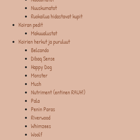
Nuuskumatot
Ruokailua hidastavat kupit
Koiran pedit
Makuualustat
Koirien herkut ja puruluut
Belcando
Dibaq Sense
Happy Dog
Monster
Mush
Nutriment (entinen RAUH!)
Pala
Penin Paras
Riverwood
Whimzees
Woolf