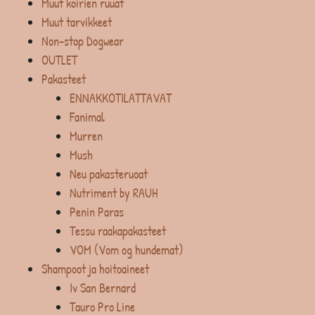
Muut koirien ruuat
Muut tarvikkeet
Non-stop Dogwear
OUTLET
Pakasteet
ENNAKKOTILATTAVAT
Fanimal
Murren
Mush
Neu pakasteruoat
Nutriment by RAUH
Penin Paras
Tessu raakapakasteet
VOM (Vom og hundemat)
Shampoot ja hoitoaineet
Iv San Bernard
Tauro Pro Line