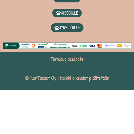
KISSOILLE
JYRSIJÖILLE
Tietosuojaseloste
© IlonTassut Oy | Kaikki oikeudet pidätetään