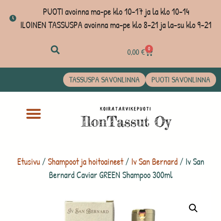
PUOTI avoinna ma-pe klo 10-17 ja la klo 10-14
ILOINEN TASSUSPA avoinna ma-pe klo 8-21 ja la-su klo 9-21
0
0,00
€
TASSUSPA SAVONLINNA
PUOTI SAVONLINNA
Etusivu
/
Shampoot ja hoitoaineet
/
Iv San Bernard
/ Iv San
Bernard Caviar GREEN Shampoo 300ml