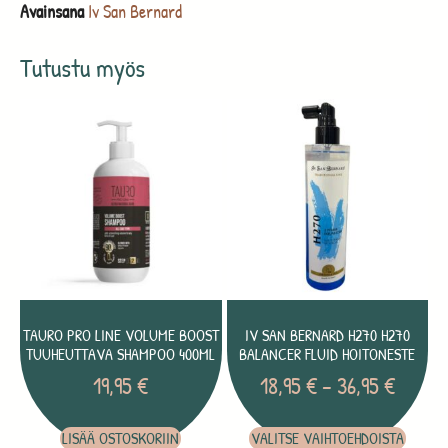
Avainsana
Iv San Bernard
Tutustu myös
TAURO PRO LINE VOLUME BOOST
IV SAN BERNARD H270 H270
TUUHEUTTAVA SHAMPOO 400ML
BALANCER FLUID HOITONESTE
19,95
€
18,95
€
–
36,95
€
LISÄÄ OSTOSKORIIN
VALITSE VAIHTOEHDOISTA