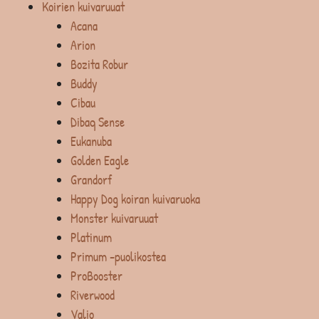
Koirien kuivaruuat
Acana
Arion
Bozita Robur
Buddy
Cibau
Dibaq Sense
Eukanuba
Golden Eagle
Grandorf
Happy Dog koiran kuivaruoka
Monster kuivaruuat
Platinum
Primum -puolikostea
ProBooster
Riverwood
Valio