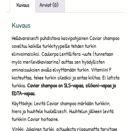
Kuvaus
Arviot (0)
Kuvaus
Hellävaraisesti puhdistava kasvipohjainen Caviar shampoo
soveltuu kaikille turkkityypeille tehden turkin
elinvoimaisiksi. Caulerpa Lentillifera -uute (tunnetaan
myös merileväkaviaarina) auttaa sen hyödyllisten
ominaisuuksien avulla elvyttämään turkin. Vitamiini F
kosteuttaa, tekee turkin sileäksi ja antaa kiiltoa. Ei latista
turkkia.
Caviar shampoo on SLS-vapaa, silikoni-vapaa ja
EDTA-vapaa.
Käyttöohje: Levitä Caviar shampoo märkään turkkiin,
hiero ja huuhtele huolellisesti. Huuhtelun jälkeen levitä
turkkiin Caviar hoitoaine.
Vinkki: Jokainen turkki, pituudesta riippumatta tarvitsee