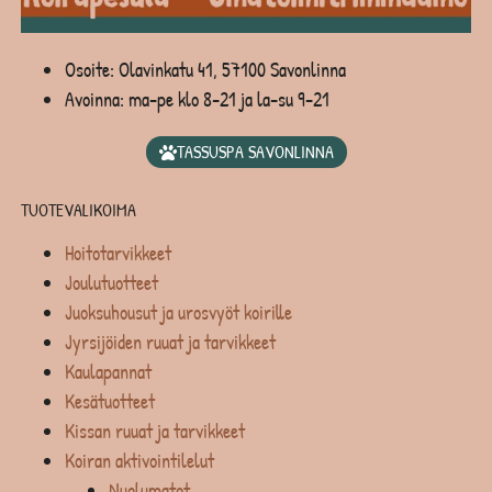
Osoite: Olavinkatu 41, 57100 Savonlinna
Avoinna: ma-pe klo 8-21 ja la-su 9-21
TASSUSPA SAVONLINNA
TUOTEVALIKOIMA
Hoitotarvikkeet
Joulutuotteet
Juoksuhousut ja urosvyöt koirille
Jyrsijöiden ruuat ja tarvikkeet
Kaulapannat
Kesätuotteet
Kissan ruuat ja tarvikkeet
Koiran aktivointilelut
Nuolumatot