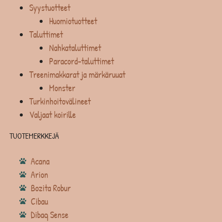
Syystuotteet
Huomiotuotteet
Taluttimet
Nahkataluttimet
Paracord-taluttimet
Treenimakkarat ja märkäruuat
Monster
Turkinhoitovälineet
Valjaat koirille
TUOTEMERKKEJÄ
Acana
Arion
Bozita Robur
Cibau
Dibaq Sense