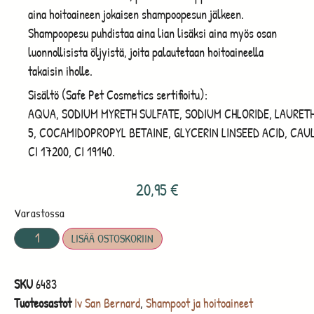
aina hoitoaineen jokaisen shampoopesun jälkeen.
Shampoopesu puhdistaa aina lian lisäksi aina myös osan
luonnollisista öljyistä, joita palautetaan hoitoaineella
takaisin iholle.
Sisältö (Safe Pet Cosmetics sertifioitu):
AQUA
,
SODIUM
MYRETH
SULFATE
,
SODIUM
CHLORIDE
,
LAURET
5,
COCAMIDOPROPYL
BETAINE
,
GLYCERIN
LINSEED
ACID
,
CAU
CI 17200, CI 19140.
20,95
€
Varastossa
LISÄÄ OSTOSKORIIN
SKU
6483
Tuoteosastot
Iv San Bernard
,
Shampoot ja hoitoaineet