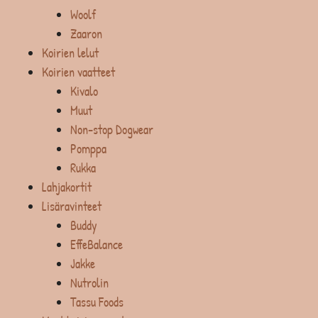
Woolf
Zaaron
Koirien lelut
Koirien vaatteet
Kivalo
Muut
Non-stop Dogwear
Pomppa
Rukka
Lahjakortit
Lisäravinteet
Buddy
EffeBalance
Jakke
Nutrolin
Tassu Foods