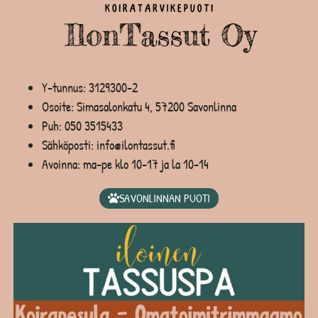
Y-tunnus: 3129300-2
Osoite: Simasalonkatu 4, 57200 Savonlinna
Puh:
050 3515433
Sähköposti: info@ilontassut.fi
Avoinna: ma-pe klo 10-17 ja la 10-14
SAVONLINNAN PUOTI