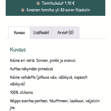
Toimituskulut 7,90 €
Ilmainen toimitus yli 80 euron tilauksiin
Kuvaus
Lisätiedot
Arviot (0)
Kuvaus
Kolme eri väriä: Sininen, pinkki ja oranssi
Auttaa näkymään pimeässä
Kolme vaihdetta (jatkuva valo, välkkyvä, nopeasti
välkkyvä)
100% silikonia
Helppo asentaa pantaan, taluttimeen, laukkuun, valjaisiin
jne.