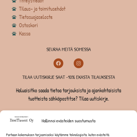
Yhteystiedot
Tilaus- ja toimitusehdot
Tietosuojaseloste
Ostoskori
Kassa
SEURAA MEITÄ SOMESSA
TILAA UUTISKIRJE SAAT -10% EKASTA TILAUKSESTA
Haluaisitko saada tietoa tarjouksista ja ajankohtaisista
tuotteista sähköpostitse? Tilaa uutiskirje.
TILAA UUTISKIRJE -SAAT -10% EKASTA TILAUKSESTA
Hallinnoi evästeiden suostumusta
KOIRILLE
Parhaan kokemuksen tarjoamiseksi käytämme teknologioita, kuten evästeitä,