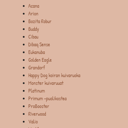
Acana
Arion
Bozita Robur
Buddy
Cibau
Dibaq Sense
Eukanuba
Golden Eagle
Grandorf
Happy Dog koiran kuivaruoka
Monster kuivaruuat
Platinum
Primum -puolikostea
ProBooster
Riverwood
Valio