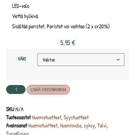
LED
-valo
Vettä hylkivä
Sisältää paristot, Paristot voi vaihtaa (2 x cr2016)
5,95
€
VÄRI
LISÄÄ OSTOSKORIIN
SKU
N/A
Tuoteosastot
Huomiotuotteet
,
Syystuotteet
Avainsanat
Huomiotuotteet
,
Huomiovalo
,
syksy
,
Talvi
,
Turvallisuus