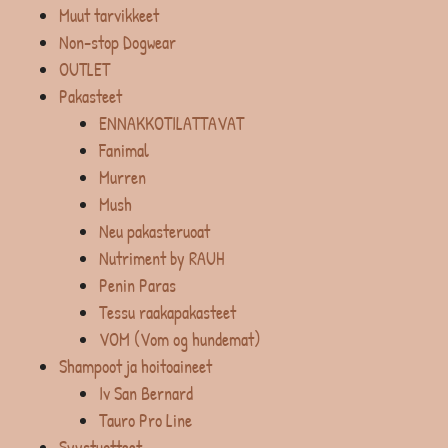
Muut tarvikkeet
Non-stop Dogwear
OUTLET
Pakasteet
ENNAKKOTILATTAVAT
Fanimal
Murren
Mush
Neu pakasteruoat
Nutriment by RAUH
Penin Paras
Tessu raakapakasteet
VOM (Vom og hundemat)
Shampoot ja hoitoaineet
Iv San Bernard
Tauro Pro Line
Syystuotteet