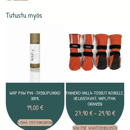
Tutustu myös
WAP PAW PIN -TASSUPUIKKO
FINNERO HALLA-TOSSUT KOIRILLE,
30ML
HEIJASTAVAT, 4KPL/PAK.
ORANSSI
19,00
€
27,90
€
–
29,90
€
LISÄÄ OSTOSKORIIN
VALITSE VAIHTOEHDOISTA