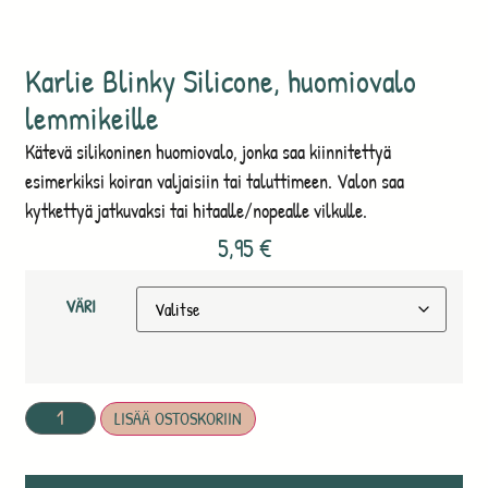
Karlie Blinky Silicone, huomiovalo
lemmikeille
Kätevä silikoninen huomiovalo, jonka saa kiinnitettyä
esimerkiksi koiran valjaisiin tai taluttimeen. Valon saa
kytkettyä jatkuvaksi tai hitaalle/nopealle vilkulle.
5,95
€
VÄRI
LISÄÄ OSTOSKORIIN