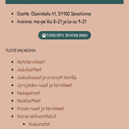
Osoite: Olavinkatu 41, 57100 Savonlinna
Avoinna: ma-pe klo 8-21 ja la-su 9-21
TASSUSPA SAVONLINNA
TUOTEVALIKOIMA
Hoitotarvikkeet
Joulutuotteet
Juoksuhousut ja urosvyöt koirille
Jyrsijöiden ruuat ja tarvikkeet
Kaulapannat
Kesätuotteet
Kissan ruuat ja tarvikkeet
Koiran aktivointilelut
Nuolumatot