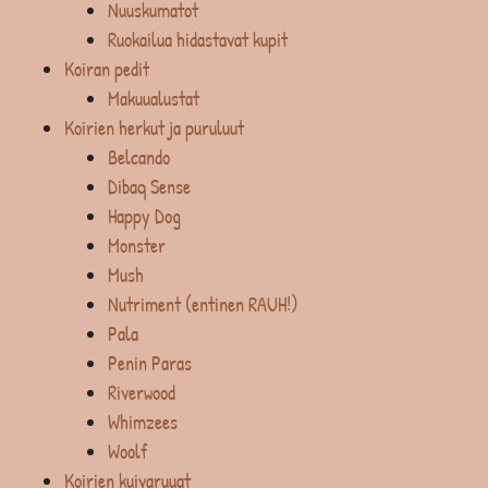
Nuuskumatot
Ruokailua hidastavat kupit
Koiran pedit
Makuualustat
Koirien herkut ja puruluut
Belcando
Dibaq Sense
Happy Dog
Monster
Mush
Nutriment (entinen RAUH!)
Pala
Penin Paras
Riverwood
Whimzees
Woolf
Koirien kuivaruuat