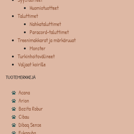
Huomiotuotteet
Taluttimet
Nahkataluttimet
Paracord-taluttimet
Treenimakkarat ja märkäruuat
Monster
Turkinhoitovälineet
Valjaat koirille
TUOTEMERKKEJÄ
Acana
Arion
Bozita Robur
Cibau
Dibaq Sense
Eukanuba