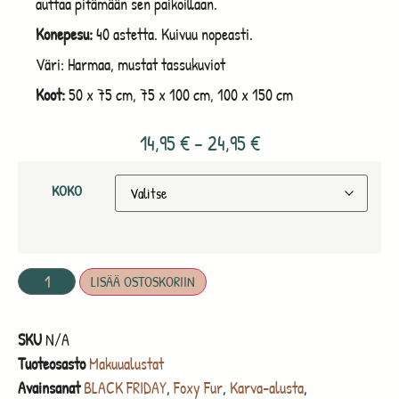
auttaa pitämään sen paikoillaan.
Konepesu:
40 astetta. Kuivuu nopeasti.
Väri: Harmaa, mustat tassukuviot
Koot:
50 x 75 cm, 75 x 100 cm, 100 x 150 cm
14,95
€
–
24,95
€
KOKO
LISÄÄ OSTOSKORIIN
SKU
N/A
Tuoteosasto
Makuualustat
Avainsanat
BLACK FRIDAY
,
Foxy Fur
,
Karva-alusta
,