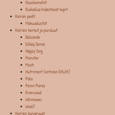
Nuuskumatot
Ruokailua hidastavat kupit
Koiran pedit
Makuualustat
Koirien herkut ja puruluut
Belcando
Dibaq Sense
Happy Dog
Monster
Mush
Nutriment (entinen RAUH!)
Pala
Penin Paras
Riverwood
Whimzees
Woolf
Koirien kuivaruuat