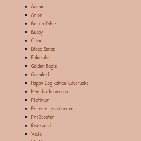
Acana
Arion
Bozita Robur
Buddy
Cibau
Dibaq Sense
Eukanuba
Golden Eagle
Grandorf
Happy Dog koiran kuivaruoka
Monster kuivaruuat
Platinum
Primum -puolikostea
ProBooster
Riverwood
Valio