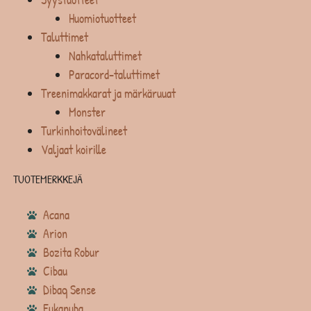
Huomiotuotteet
Taluttimet
Nahkataluttimet
Paracord-taluttimet
Treenimakkarat ja märkäruuat
Monster
Turkinhoitovälineet
Valjaat koirille
TUOTEMERKKEJÄ
Acana
Arion
Bozita Robur
Cibau
Dibaq Sense
Eukanuba