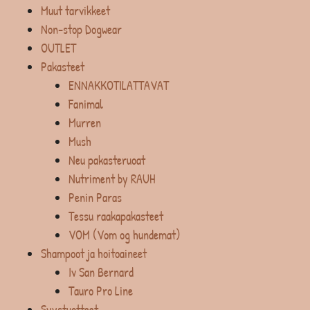
Muut tarvikkeet
Non-stop Dogwear
OUTLET
Pakasteet
ENNAKKOTILATTAVAT
Fanimal
Murren
Mush
Neu pakasteruoat
Nutriment by RAUH
Penin Paras
Tessu raakapakasteet
VOM (Vom og hundemat)
Shampoot ja hoitoaineet
Iv San Bernard
Tauro Pro Line
Syystuotteet