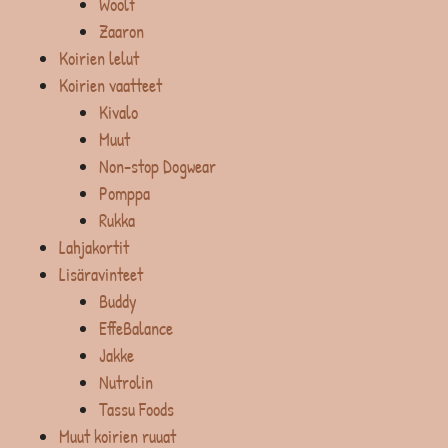
Woolf
Zaaron
Koirien lelut
Koirien vaatteet
Kivalo
Muut
Non-stop Dogwear
Pomppa
Rukka
Lahjakortit
Lisäravinteet
Buddy
EffeBalance
Jakke
Nutrolin
Tassu Foods
Muut koirien ruuat