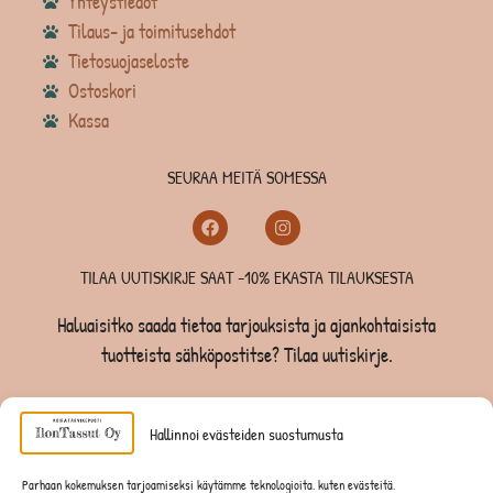
Yhteystiedot
Tilaus- ja toimitusehdot
Tietosuojaseloste
Ostoskori
Kassa
SEURAA MEITÄ SOMESSA
TILAA UUTISKIRJE SAAT -10% EKASTA TILAUKSESTA
Haluaisitko saada tietoa tarjouksista ja ajankohtaisista
tuotteista sähköpostitse? Tilaa uutiskirje.
TILAA UUTISKIRJE -SAAT -10% EKASTA TILAUKSESTA
Hallinnoi evästeiden suostumusta
KOIRILLE
Parhaan kokemuksen tarjoamiseksi käytämme teknologioita, kuten evästeitä,