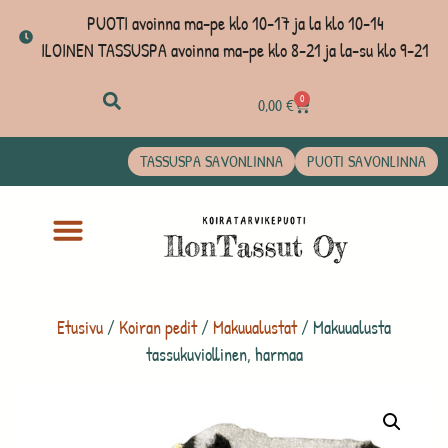
PUOTI avoinna ma-pe klo 10-17 ja la klo 10-14
ILOINEN TASSUSPA avoinna ma-pe klo 8-21 ja la-su klo 9-21
0
0,00
€
TASSUSPA SAVONLINNA
PUOTI SAVONLINNA
Etusivu
/
Koiran pedit
/
Makuualustat
/ Makuualusta
tassukuviollinen, harmaa