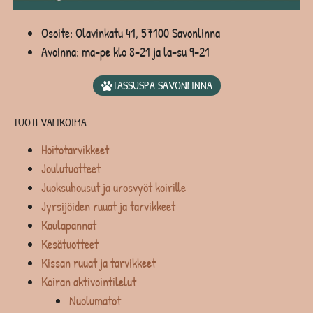
Osoite: Olavinkatu 41, 57100 Savonlinna
Avoinna: ma-pe klo 8-21 ja la-su 9-21
TASSUSPA SAVONLINNA
TUOTEVALIKOIMA
Hoitotarvikkeet
Joulutuotteet
Juoksuhousut ja urosvyöt koirille
Jyrsijöiden ruuat ja tarvikkeet
Kaulapannat
Kesätuotteet
Kissan ruuat ja tarvikkeet
Koiran aktivointilelut
Nuolumatot