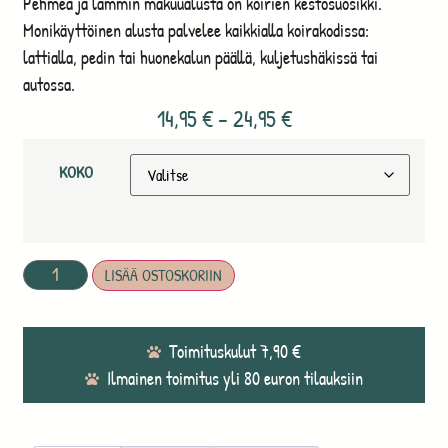
Pehmeä ja lämmin makuualusta on koirien kestosuosikki.
Monikäyttöinen alusta palvelee kaikkialla koirakodissa:
lattialla, pedin tai huonekalun päällä, kuljetushäkissä tai
autossa.
14,95
€
–
24,95
€
KOKO
LISÄÄ OSTOSKORIIN
Toimituskulut 7,90 €
Ilmainen toimitus yli 80 euron tilauksiin