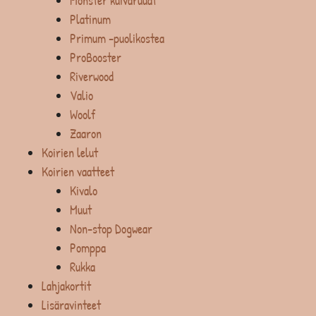
Monster kuivaruuat
Platinum
Primum -puolikostea
ProBooster
Riverwood
Valio
Woolf
Zaaron
Koirien lelut
Koirien vaatteet
Kivalo
Muut
Non-stop Dogwear
Pomppa
Rukka
Lahjakortit
Lisäravinteet