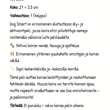
Koko:
27 × 3,5 cm
Vaikeustaso:
1 (helppo)
Dog Smart on erinomainen aloitustason äly- ja
aktivointipeli, jossa koira etsii piilotettuja nameja
nostamalla valkoisia luita pelilaudalta.
Aktivoi koiran nenää, tassuja ja ajattelua
Erinomainen yhteinen puuhahetki omistajan ja koiran
välillä
Sopii kaikenikäisille ja -kokoisille koirille
Tämä peli auttaa koiraa keskittymään ja rauhoittumaan
tehtävän äärelle. Alussa koira voi tarvita hieman apua,
mutta nopeasti oivallettuaan se saa iloa onnistumisesta –
ja palkinnoista!
Tärkeää:
Ei purulelu – valvo koiraa pelin aikana.