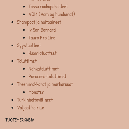
Tessu raakapakasteet
VOM (Vom og hundemat)
Shampoot ja hoitoaineet
Iv San Bernard
Tauro Pro Line
Syystuotteet
Huomiotuotteet
Taluttimet
Nahkataluttimet
Paracord-taluttimet
Treenimakkarat ja märkäruuat
Monster
Turkinhoitovälineet
Valjaat koirille
TUOTEMERKKEJÄ