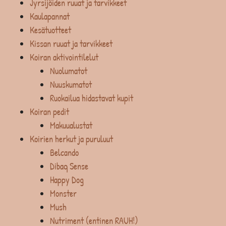
Jyrsijöiden ruuat ja tarvikkeet
Kaulapannat
Kesätuotteet
Kissan ruuat ja tarvikkeet
Koiran aktivointilelut
Nuolumatot
Nuuskumatot
Ruokailua hidastavat kupit
Koiran pedit
Makuualustat
Koirien herkut ja puruluut
Belcando
Dibaq Sense
Happy Dog
Monster
Mush
Nutriment (entinen RAUH!)