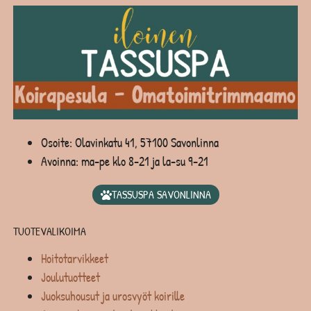
Osoite: Olavinkatu 41, 57100 Savonlinna
Avoinna: ma-pe klo 8-21 ja la-su 9-21
TASSUSPA SAVONLINNA
TUOTEVALIKOIMA
Hoitotarvikkeet
Joulutuotteet
Juoksuhousut ja urosvyöt koirille