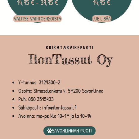
14,95
€
–
39,95
€
14,95
€
VALITSE VAIHTOEHDOISTA
LUE LISÄÄ
Y-tunnus: 3129300-2
Osoite: Simasalonkatu 4, 57200 Savonlinna
Puh:
050 3515433
Sähköposti: info@ilontassut.fi
Avoinna: ma-pe klo 10-17 ja la 10-14
SAVONLINNAN PUOTI