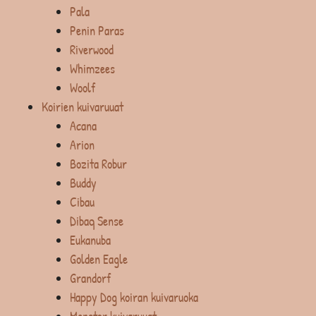
Pala
Penin Paras
Riverwood
Whimzees
Woolf
Koirien kuivaruuat
Acana
Arion
Bozita Robur
Buddy
Cibau
Dibaq Sense
Eukanuba
Golden Eagle
Grandorf
Happy Dog koiran kuivaruoka