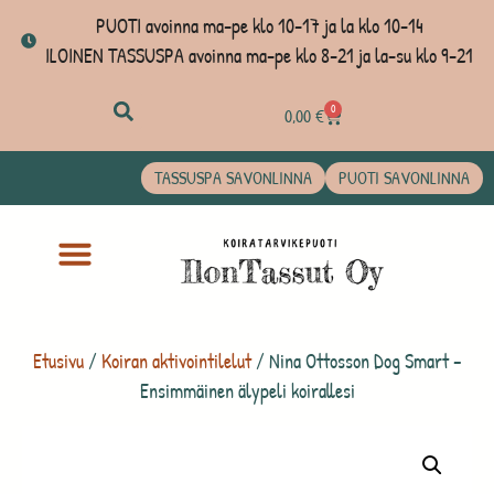
PUOTI avoinna ma-pe klo 10-17 ja la klo 10-14
ILOINEN TASSUSPA avoinna ma-pe klo 8-21 ja la-su klo 9-21
0
0,00
€
TASSUSPA SAVONLINNA
PUOTI SAVONLINNA
Etusivu
/
Koiran aktivointilelut
/ Nina Ottosson Dog Smart –
Ensimmäinen älypeli koirallesi