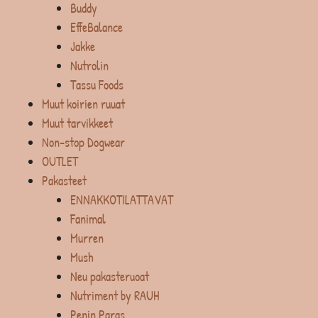
Buddy
EffeBalance
Jakke
Nutrolin
Tassu Foods
Muut koirien ruuat
Muut tarvikkeet
Non-stop Dogwear
OUTLET
Pakasteet
ENNAKKOTILATTAVAT
Fanimal
Murren
Mush
Neu pakasteruoat
Nutriment by RAUH
Penin Paras