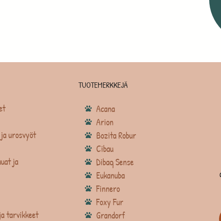
TUOTEMERKKEJÄ
et
Acana
Arion
ja urosvyöt
Bozita Robur
Cibau
uat ja
Dibaq Sense
Eukanuba
Finnero
Foxy Fur
ja tarvikkeet
Grandorf