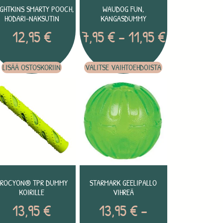
IGHTKINS SMARTY POOCH,
WAUDOG FUN,
HODARI-NAKSUTIN
KANGASDUMMY
12,95
€
7,95
€
–
11,95
€
LISÄÄ OSTOSKORIIN
VALITSE VAIHTOEHDOISTA
ROCYON® TPR DUMMY
STARMARK GEELIPALLO
KOIRILLE
VIHREÄ
13,95
€
13,95
€
–