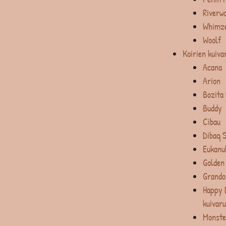
Riverw
Whimz
Woolf
Koirien kuiva
Acana
Arion
Bozita
Buddy
Cibau
Dibaq 
Eukanu
Golden
Grando
Happy 
kuivar
Monste