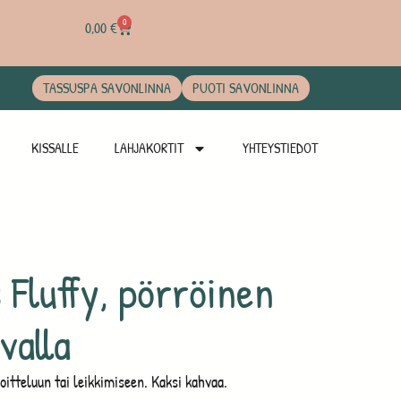
0
0,00
€
TASSUSPA SAVONLINNA
PUOTI SAVONLINNA
KISSALLE
LAHJAKORTIT
YHTEYSTIEDOT
 Fluffy, pörröinen
valla
oitteluun tai leikkimiseen. Kaksi kahvaa.