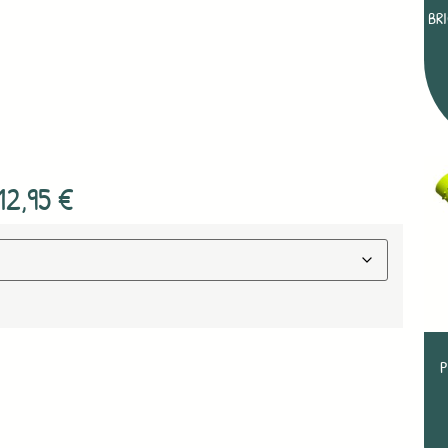
BR
12,95
€
P