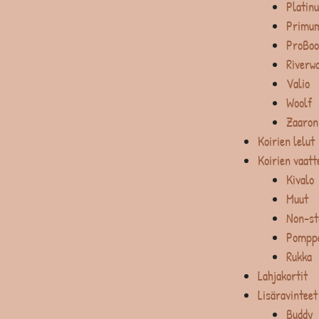
Platin
Primum
ProBoo
Riverw
Valio
Woolf
Zaaron
Koirien lelut
Koirien vaatt
Kivalo
Muut
Non-st
Pompp
Rukka
Lahjakortit
Lisäravinteet
Buddy