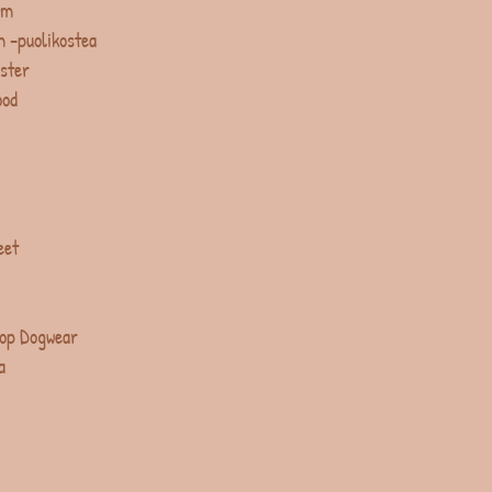
um
 -puolikostea
ster
ood
eet
op Dogwear
a