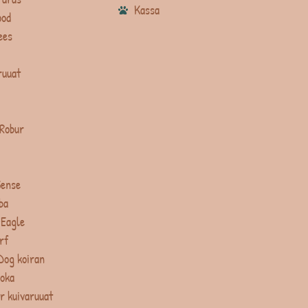
Kassa
ood
ees
ruuat
 Robur
Sense
ba
 Eagle
rf
Dog koiran
uoka
r kuivaruuat