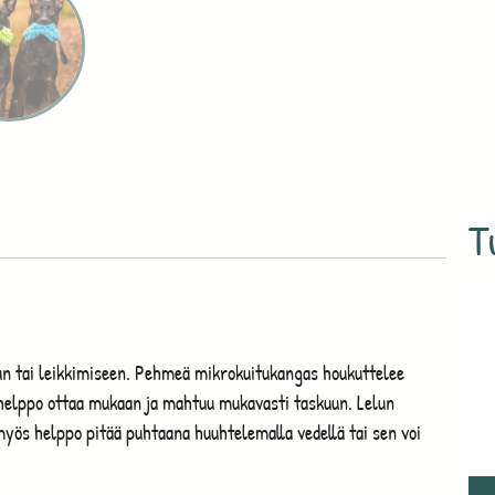
T
luun tai leikkimiseen. Pehmeä mikrokuitukangas houkuttelee
 helppo ottaa mukaan ja mahtuu mukavasti taskuun. Lelun
myös helppo pitää puhtaana huuhtelemalla vedellä tai sen voi