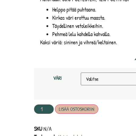
Helppo pitää puhtaana.
Kirkas väri erottuu maasta.
Täydellinen vetoleikkeihin.
Pehmeä lelu kahdella kahvalla.
Kaksi väriä: sininen ja vihreä/keltainen.
VÄRI
LISÄÄ OSTOSKORIIN
SKU
N/A