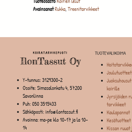
Tuoteosasto
Koirien lelut
Avainsanat
Rukka
,
Treenitarvikkeet
TUOTEVALIKOIMA
Hoitotarvikke
Joulutuotteet
Y-tunnus: 3129300-2
Juoksuhousut 
Osoite: Simasalonkatu 4, 57200
koirille
Savonlinna
Jyrsijöiden ru
Puh:
050 3515433
tarvikkeet
Sähköposti: info@ilontassut.fi
Kaulapannat
Avoinna: ma-pe klo 10-17 ja la 10-
Kesätuotteet
14
Kissan ruuat 