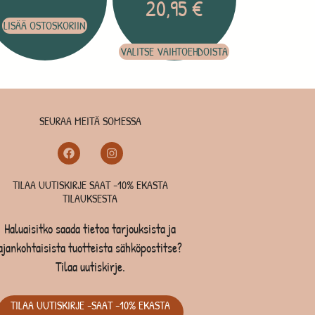
20,95
€
LISÄÄ OSTOSKORIIN
VALITSE VAIHTOEHDOISTA
SEURAA MEITÄ SOMESSA
TILAA UUTISKIRJE SAAT -10% EKASTA
TILAUKSESTA
Haluaisitko saada tietoa tarjouksista ja
ajankohtaisista tuotteista sähköpostitse?
Tilaa uutiskirje.
TILAA UUTISKIRJE -SAAT -10% EKASTA