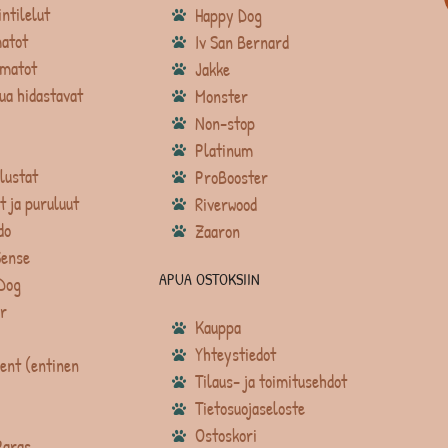
intilelut
Happy Dog
atot
Iv San Bernard
matot
Jakke
ua hidastavat
Monster
Non-stop
Platinum
lustat
ProBooster
t ja puruluut
Riverwood
do
Zaaron
Sense
APUA OSTOKSIIN
Dog
r
Kauppa
Yhteystiedot
ent (entinen
Tilaus- ja toimitusehdot
Tietosuojaseloste
Ostoskori
Paras