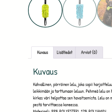
Kuvaus
Lisätiedot
Arviot (0)
Kuvaus
Kahvallinen, pörröinen lelu, joka sopii harjoitte
leikkimään ja tarttumaan leluun. Pehmeä lelu on
kirkas väri helpottaa sen havaitsemista. Lelu on 
pestä tarvittaessa koneessa.
Materiaali: 88% POLYESTERI, 12% POLYAMIDI