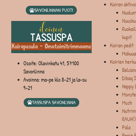
Koiran aktivo
SAVONLINNAN PUOTI
Nuolum
Nuusku
Ruokail
kupit
Koiran pedit
Makuua
Koirien herku
Osoite: Olavinkatu 41, 57100
Belcan
Savonlinna
Dibaq 
Avoinna: ma-pe klo 8-21 ja la-su
Happy 
9-21
Monste
Mush
TASSUSPA SAVONLINNA
Nutrim
RAUH!)
Pala
Penin 