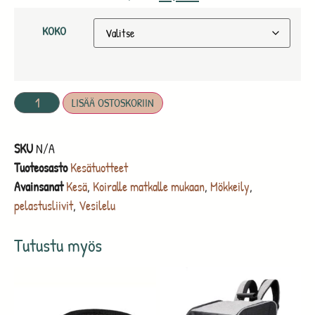
KOKO
LISÄÄ OSTOSKORIIN
SKU
N/A
Tuoteosasto
Kesätuotteet
Avainsanat
Kesä
,
Koiralle matkalle mukaan
,
Mökkeily
,
pelastusliivit
,
Vesilelu
Tutustu myös