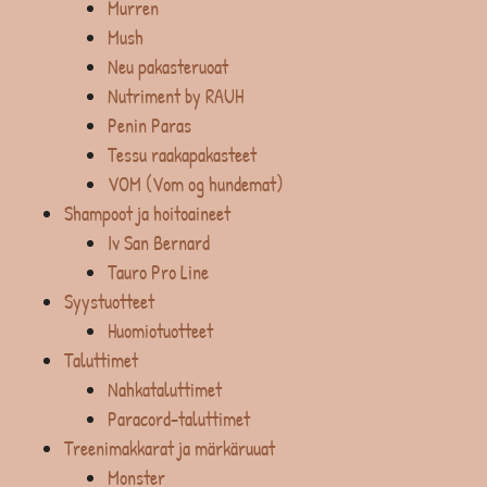
Murren
Mush
Neu pakasteruoat
Nutriment by RAUH
Penin Paras
Tessu raakapakasteet
VOM (Vom og hundemat)
Shampoot ja hoitoaineet
Iv San Bernard
Tauro Pro Line
Syystuotteet
Huomiotuotteet
Taluttimet
Nahkataluttimet
Paracord-taluttimet
Treenimakkarat ja märkäruuat
Monster