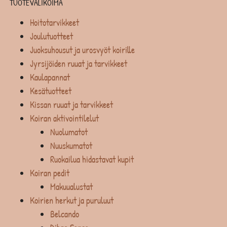
TUOTEVALIKOIMA
Hoitotarvikkeet
Joulutuotteet
Juoksuhousut ja urosvyöt koirille
Jyrsijöiden ruuat ja tarvikkeet
Kaulapannat
Kesätuotteet
Kissan ruuat ja tarvikkeet
Koiran aktivointilelut
Nuolumatot
Nuuskumatot
Ruokailua hidastavat kupit
Koiran pedit
Makuualustat
Koirien herkut ja puruluut
Belcando