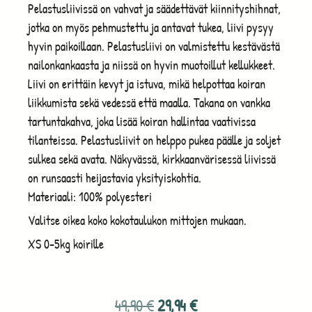
Pelastusliivissä on vahvat ja säädettävät kiinnityshihnat,
jotka on myös pehmustettu ja antavat tukea, liivi pysyy
hyvin paikoillaan. Pelastusliivi on valmistettu kestävästä
nailonkankaasta ja niissä on hyvin muotoillut kellukkeet.
Liivi on erittäin kevyt ja istuva, mikä helpottaa koiran
liikkumista sekä vedessä että maalla. Takana on vankka
tartuntakahva, joka lisää koiran hallintaa vaativissa
tilanteissa. Pelastusliivit on helppo pukea päälle ja soljet
sulkea sekä avata. Näkyvässä, kirkkaanvärisessä liivissä
on runsaasti heijastavia yksityiskohtia.
Materiaali: 100% polyesteri
Valitse oikea koko kokotaulukon mittojen mukaan.
XS 0-5kg koirille
49,90
€
29,94
€