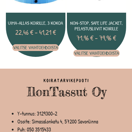
UIMA-ALLAS KOIRILLE, 3 KOKOA
NON-STOP, SAFE LIFE JACKET,
PELASTUSLIIVIT KOIRILLE
22,46
€
–
41,21
€
71,96
€
–
79,96
€
VALITSE VAIHTOEHDOISTA
VALITSE VAIHTOEHDOISTA
Y-tunnus: 3129300-2
Osoite: Simasalonkatu 4, 57200 Savonlinna
Puh:
050 3515433