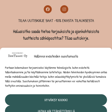
TILAA UUTISKIRJE SAAT -10% EKASTA TILAUKSESTA
Haluaisitko saada tietoa tarjouksista ja ajankohtaisista
tuotteista sähköpostitse? Tilaa uutiskirje.
TILAA UUTISKIRJE -SAAT -10% EKASTA TILAUKSESTA
Hallinnoi evästeiden suostumusta
KOIRILLE
Parhaan kokemuksen tarjoamiseksi käytämme teknologioita, kuten evästeitä,
tallentaaksemme ja/tai käyttääksemme laitetietoja. Näiden tekniikoiden hyväksyminen antaa
KISSOILLE
meille mahdollisuuden käsitellä tietoja, kuten selauskäyttäytymistä tai yksilöllisiä tunnuksia
tällä sivustolla. Suostumuksen jättäminen tai peruuttaminen voi vaikuttaa haitallisesti
tiettyihin ominaisuuksiin ja toimintoihin.
JYRSIJÖILLE
HYVÄKSY KAIKKI
JATKA VÄLTTÄMÄTTÖMILLÄ