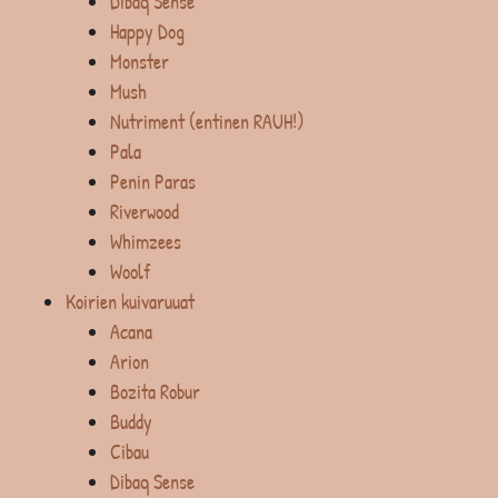
Dibaq Sense
Happy Dog
Monster
Mush
Nutriment (entinen RAUH!)
Pala
Penin Paras
Riverwood
Whimzees
Woolf
Koirien kuivaruuat
Acana
Arion
Bozita Robur
Buddy
Cibau
Dibaq Sense