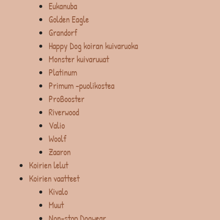
Eukanuba
Golden Eagle
Grandorf
Happy Dog koiran kuivaruoka
Monster kuivaruuat
Platinum
Primum -puolikostea
ProBooster
Riverwood
Valio
Woolf
Zaaron
Koirien lelut
Koirien vaatteet
Kivalo
Muut
Non-stop Dogwear