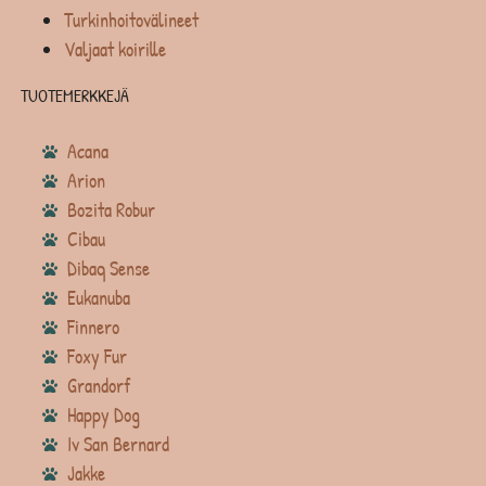
Turkinhoitovälineet
Valjaat koirille
TUOTEMERKKEJÄ
Acana
Arion
Bozita Robur
Cibau
Dibaq Sense
Eukanuba
Finnero
Foxy Fur
Grandorf
Happy Dog
Iv San Bernard
Jakke