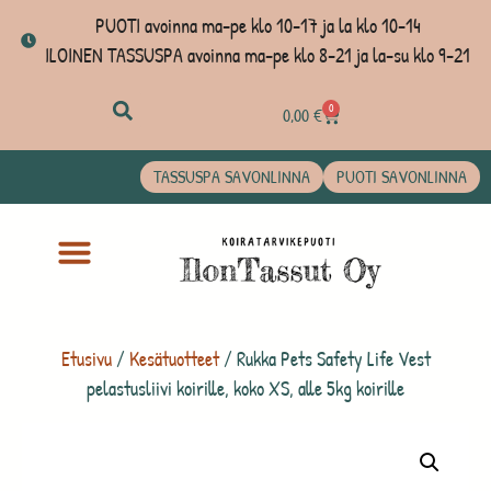
PUOTI avoinna ma-pe klo 10-17 ja la klo 10-14
ILOINEN TASSUSPA avoinna ma-pe klo 8-21 ja la-su klo 9-21
0
0,00
€
TASSUSPA SAVONLINNA
PUOTI SAVONLINNA
Etusivu
/
Kesätuotteet
/ Rukka Pets Safety Life Vest
pelastusliivi koirille, koko XS, alle 5kg koirille