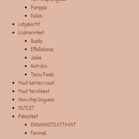
Pomppa
Rukka
Lahjakortit
Lisäravinteet
Buddy
EffeBalance
Jakke
Nutrolin
Tassu Foods
Muut koirien ruuat
Muut tarvikkeet
Non-stop Dogwear
OUTLET
Pakasteet
ENNAKKOTILATTAVAT
Fanimal