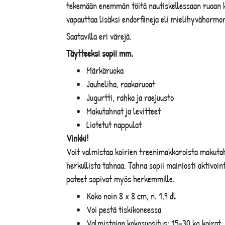
tekemään enemmän töitä nautiskellessaan ruoan k
vapauttaa lisäksi endorfiineja eli mielihyvähormon
Saatavilla eri värejä.
Täytteeksi sopii mm.
Märkäruoka
Jauheliha, raakaruoat
Jugurtti, rahka ja raejuusto
Makutahnat ja levitteet
Liotetut nappulat
Vinkki!
Voit valmistaa koirien treenimakkaroista makutahn
herkullista tahnaa. Tahna sopii mainiosti aktivoint
pateet sopivat myös herkemmille.
Koko noin 8 x 8 cm, n. 1,9 dl
Voi pestä tiskikoneessa
Valmistajan kokosuositus: 15-30 kg koirat