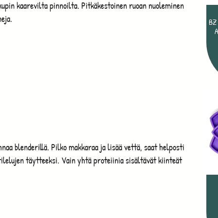
upin kaarevilta pinnoilta. Pitkäkestoinen ruoan nuoleminen
eja.
BZ
aa blenderillä. Pilko makkaraa ja lisää vettä, saat helposti
ilelujen täytteeksi. Vain yhtä proteiinia sisältävät kiinteät