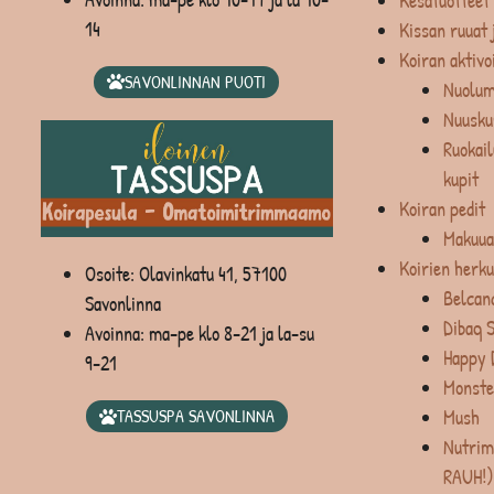
Kesätuotteet
14
Kissan ruuat 
Koiran aktivo
SAVONLINNAN PUOTI
Nuolum
Nuusku
Ruokail
kupit
Koiran pedit
Makuua
Koirien herku
Osoite: Olavinkatu 41, 57100
Belcan
Savonlinna
Dibaq 
Avoinna: ma-pe klo 8-21 ja la-su
Happy 
9-21
Monste
Mush
TASSUSPA SAVONLINNA
Nutrim
RAUH!)