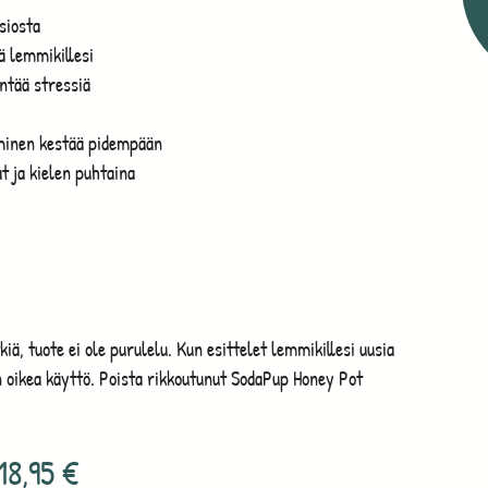
siosta
ä lemmikillesi
ntää stressiä
minen kestää pidempään
t ja kielen puhtaina
ä, tuote ei ole purulelu. Kun esittelet lemmikillesi uusia
en oikea käyttö. Poista rikkoutunut SodaPup Honey Pot
18,95
€