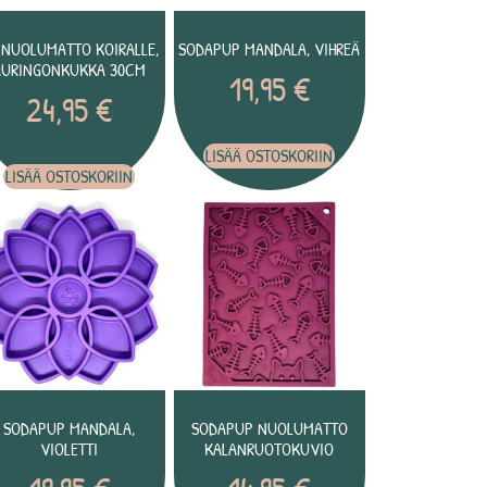
 NUOLUMATTO KOIRALLE,
SODAPUP MANDALA, VIHREÄ
AURINGONKUKKA 30CM
19,95
€
24,95
€
LISÄÄ OSTOSKORIIN
LISÄÄ OSTOSKORIIN
SODAPUP MANDALA,
SODAPUP NUOLUMATTO
VIOLETTI
KALANRUOTOKUVIO