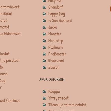
Foxy Fur
ja tarvikkeet
Grandorf
intilelut
Happy Dog
atot
Iv San Bernard
matot
Jakke
ua hidastavat
Monster
Non-stop
Platinum
lustat
ProBooster
t ja puruluut
Riverwood
do
Zaaron
Sense
APUA OSTOKSIIN
Dog
r
Kauppa
Yhteystiedot
ent (entinen
Tilaus- ja toimitusehdot