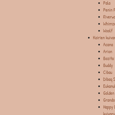
Pala
Penin 
Riverw
Whimz
Woolf
Koirien kuiva
Acana
Arion
Bozita
Buddy
Cibau
Dibaq 
Eukanu
Golden
Grando
Happy 
kuivar