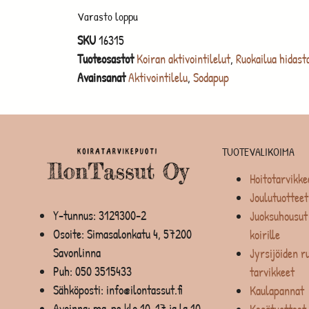
Varasto loppu
SKU
16315
Tuoteosastot
Koiran aktivointilelut
,
Ruokailua hidast
Avainsanat
Aktivointilelu
,
Sodapup
TUOTEVALIKOIMA
Hoitotarvikke
Joulutuotteet
Y-tunnus: 3129300-2
Juoksuhousut 
Osoite: Simasalonkatu 4, 57200
koirille
Savonlinna
Jyrsijöiden ru
Puh:
050 3515433
tarvikkeet
Sähköposti: info@ilontassut.fi
Kaulapannat
Avoinna: ma-pe klo 10-17 ja la 10-