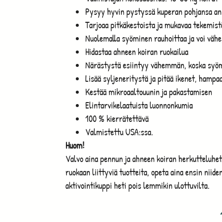
Pysyy hyvin pystyssä kuperan pohjansa an
Tarjoaa pitkäkestoista ja mukavaa tekemist
Nuolemalla syöminen rauhoittaa ja voi vähe
Hidastaa ahneen koiran ruokailua
Närästystä esiintyy vähemmän, koska syö
Lisää syljeneritystä ja pitää ikenet, hampaa
Kestää mikroaaltouunin ja pakastamisen
Elintarvikelaatuista luonnonkumia
100 % kierrätettävä
Valmistettu USA:ssa.
Huom!
Valvo aina pennun ja ahneen koiran herkutteluhetki
ruokaan liittyviä tuotteita, opeta aina ensin niid
aktivointikuppi heti pois lemmikin ulottuvilta.