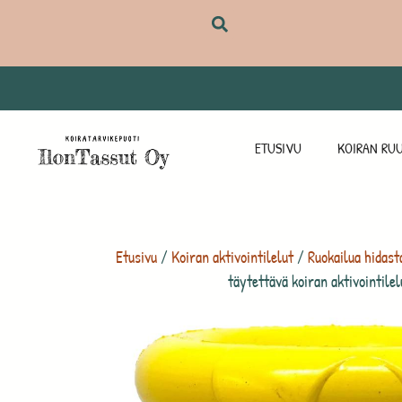
ETUSIVU
KOIRAN RUU
Etusivu
/
Koiran aktivointilelut
/
Ruokailua hidast
täytettävä koiran aktivointilel