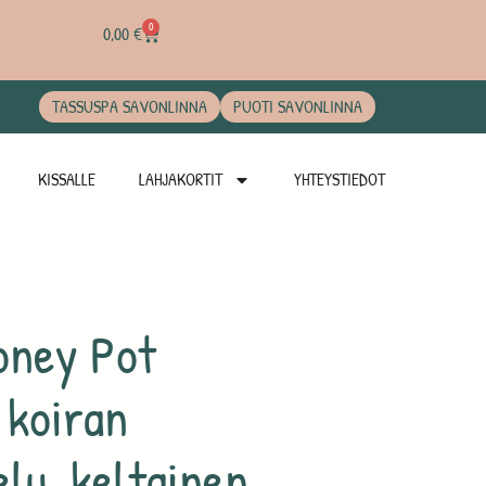
0
0,00
€
TASSUSPA SAVONLINNA
PUOTI SAVONLINNA
KISSALLE
LAHJAKORTIT
YHTEYSTIEDOT
oney Pot
 koiran
elu, keltainen