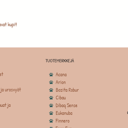
avat kupit
TUOTEMERKKEJÄ
et
Acana
Arion
ja urosvyöt
Bozita Robur
Cibau
uat ja
Dibaq Sense
Eukanuba
Finnero