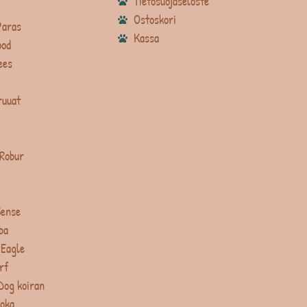
Tietosuojaseloste
Ostoskori
Paras
Kassa
ood
ees
ruuat
 Robur
Sense
ba
 Eagle
rf
Dog koiran
uoka