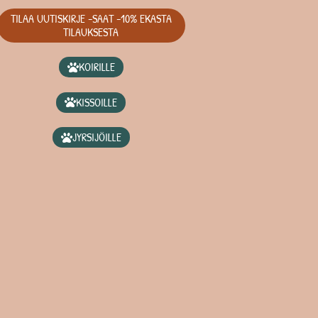
TILAA UUTISKIRJE -SAAT -10% EKASTA
TILAUKSESTA
KOIRILLE
KISSOILLE
JYRSIJÖILLE