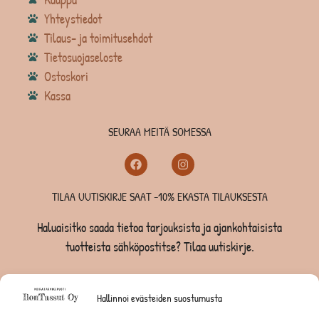
Yhteystiedot
Tilaus- ja toimitusehdot
Tietosuojaseloste
Ostoskori
Kassa
SEURAA MEITÄ SOMESSA
TILAA UUTISKIRJE SAAT -10% EKASTA TILAUKSESTA
Haluaisitko saada tietoa tarjouksista ja ajankohtaisista
tuotteista sähköpostitse? Tilaa uutiskirje.
TILAA UUTISKIRJE -SAAT -10% EKASTA TILAUKSESTA
Hallinnoi evästeiden suostumusta