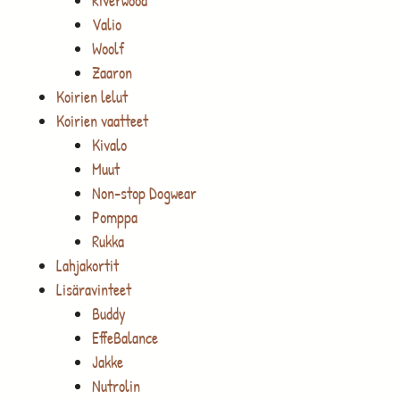
Riverwood
Valio
Woolf
Zaaron
Koirien lelut
Koirien vaatteet
Kivalo
Muut
Non-stop Dogwear
Pomppa
Rukka
Lahjakortit
Lisäravinteet
Buddy
EffeBalance
Jakke
Nutrolin