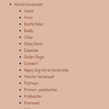
Koirien kuivaruuat
Acana
Arion
Bozita Robur
Buddy
Cibau
Dibaq Sense
Eukanuba
Golden Eagle
Grandorf
Happy Dog koiran kuivaruoka
Monster kuivaruuat
Platinum
Primum -puolikostea
ProBooster
Riverwood