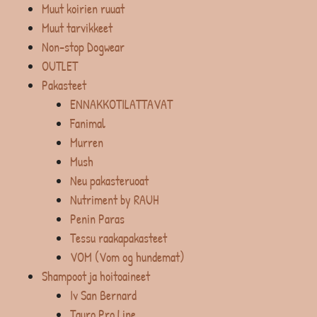
Muut koirien ruuat
Muut tarvikkeet
Non-stop Dogwear
OUTLET
Pakasteet
ENNAKKOTILATTAVAT
Fanimal
Murren
Mush
Neu pakasteruoat
Nutriment by RAUH
Penin Paras
Tessu raakapakasteet
VOM (Vom og hundemat)
Shampoot ja hoitoaineet
Iv San Bernard
Tauro Pro Line