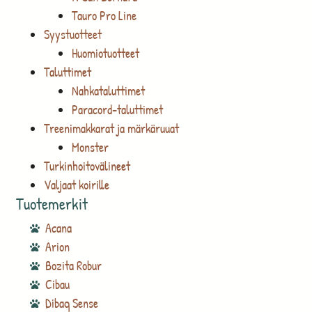
Tauro Pro Line
Syystuotteet
Huomiotuotteet
Taluttimet
Nahkataluttimet
Paracord-taluttimet
Treenimakkarat ja märkäruuat
Monster
Turkinhoitovälineet
Valjaat koirille
Tuotemerkit
Acana
Arion
Bozita Robur
Cibau
Dibaq Sense