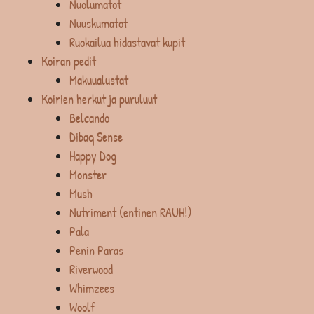
Nuolumatot
Nuuskumatot
Ruokailua hidastavat kupit
Koiran pedit
Makuualustat
Koirien herkut ja puruluut
Belcando
Dibaq Sense
Happy Dog
Monster
Mush
Nutriment (entinen RAUH!)
Pala
Penin Paras
Riverwood
Whimzees
Woolf