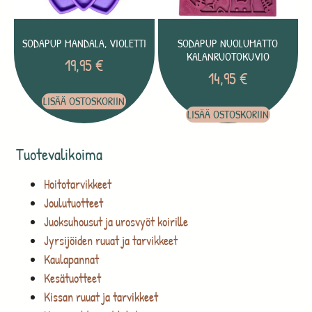
SODAPUP MANDALA, VIOLETTI
SODAPUP NUOLUMATTO
KALANRUOTOKUVIO
19,95
€
14,95
€
LISÄÄ OSTOSKORIIN
LISÄÄ OSTOSKORIIN
Tuotevalikoima
Hoitotarvikkeet
Joulutuotteet
Juoksuhousut ja urosvyöt koirille
Jyrsijöiden ruuat ja tarvikkeet
Kaulapannat
Kesätuotteet
Kissan ruuat ja tarvikkeet