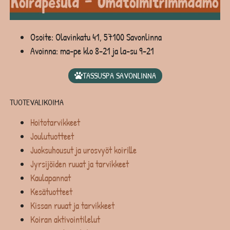
Osoite: Olavinkatu 41, 57100 Savonlinna
Avoinna: ma-pe klo 8-21 ja la-su 9-21
TASSUSPA SAVONLINNA
TUOTEVALIKOIMA
Hoitotarvikkeet
Joulutuotteet
Juoksuhousut ja urosvyöt koirille
Jyrsijöiden ruuat ja tarvikkeet
Kaulapannat
Kesätuotteet
Kissan ruuat ja tarvikkeet
Koiran aktivointilelut