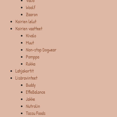
Valio
Woolf
Zaaron
Koirien lelut
Koirien vaatteet
Kivalo
Muut
Non-stop Dogwear
Pomppa
Rukka
Lahjakortit
Lisäravinteet
Buddy
EffeBalance
Jakke
Nutrolin
Tassu Foods