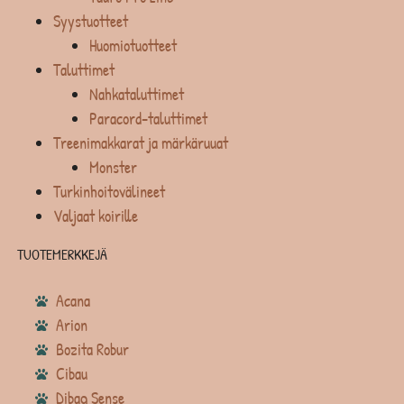
Syystuotteet
Huomiotuotteet
Taluttimet
Nahkataluttimet
Paracord-taluttimet
Treenimakkarat ja märkäruuat
Monster
Turkinhoitovälineet
Valjaat koirille
TUOTEMERKKEJÄ
Acana
Arion
Bozita Robur
Cibau
Dibaq Sense