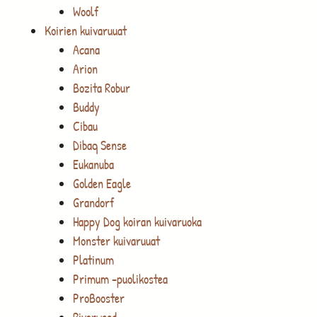
Woolf
Koirien kuivaruuat
Acana
Arion
Bozita Robur
Buddy
Cibau
Dibaq Sense
Eukanuba
Golden Eagle
Grandorf
Happy Dog koiran kuivaruoka
Monster kuivaruuat
Platinum
Primum -puolikostea
ProBooster