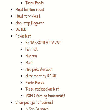
Tassu Foods
Muut koirien ruuat
Muut tarvikkeet
Non-stop Dogwear
OUTLET
Pakasteet
ENNAKKOTILATTAVAT
Fanimal
Murren
Mush
Neu pakasteruoat
Nutriment by RAUH
Penin Paras
Tessu raakapakasteet
VOM (Vom og hundemat)
Shampoot ja hoitoaineet
Iv San Bernard