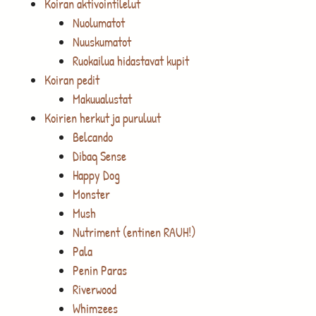
Koiran aktivointilelut
Nuolumatot
Nuuskumatot
Ruokailua hidastavat kupit
Koiran pedit
Makuualustat
Koirien herkut ja puruluut
Belcando
Dibaq Sense
Happy Dog
Monster
Mush
Nutriment (entinen RAUH!)
Pala
Penin Paras
Riverwood
Whimzees