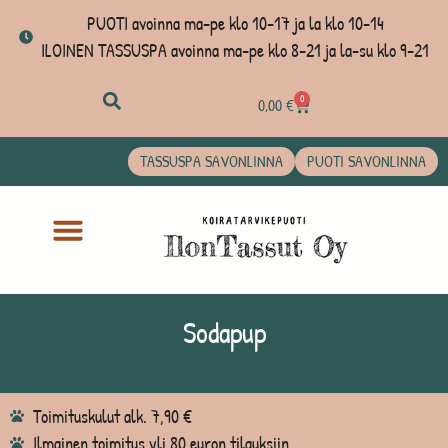
PUOTI avoinna ma-pe klo 10-17 ja la klo 10-14
ILOINEN TASSUSPA avoinna ma-pe klo 8-21 ja la-su klo 9-21
0
0,00
€
TASSUSPA SAVONLINNA
PUOTI SAVONLINNA
Sodapup
Toimituskulut alk. 7,90 €
Ilmainen toimitus yli 80 euron tilauksiin