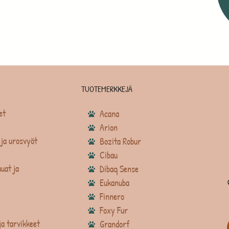
TUOTEMERKKEJÄ
et
Acana
Arion
ja urosvyöt
Bozita Robur
Cibau
uat ja
Dibaq Sense
Eukanuba
Finnero
Foxy Fur
ja tarvikkeet
Grandorf