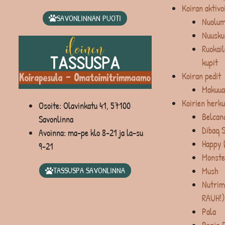
Koiran aktivo
SAVONLINNAN PUOTI
Nuolum
Nuusku
Ruokail
kupit
Koiran pedit
Makuua
Koirien herku
Osoite: Olavinkatu 41, 57100
Belcan
Savonlinna
Dibaq 
Avoinna: ma-pe klo 8-21 ja la-su
Happy 
9-21
Monste
Mush
TASSUSPA SAVONLINNA
Nutrim
RAUH!)
Pala