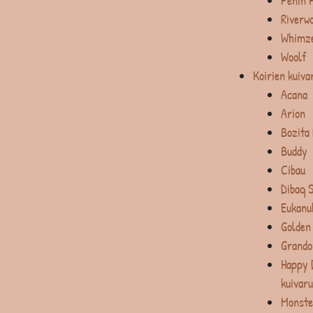
Penin 
Riverw
Whimz
Woolf
Koirien kuiva
Acana
Arion
Bozita
Buddy
Cibau
Dibaq 
Eukanu
Golden
Grando
Happy 
kuivar
Monste