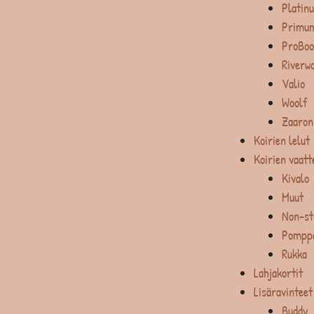
Platin
Primum
ProBoo
Riverw
Valio
Woolf
Zaaron
Koirien lelut
Koirien vaatt
Kivalo
Muut
Non-st
Pompp
Rukka
Lahjakortit
Lisäravinteet
Buddy