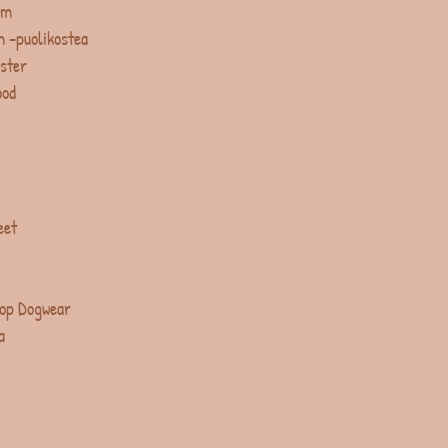
um
 -puolikostea
ster
ood
eet
op Dogwear
a