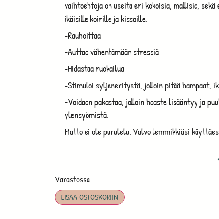
vaihtoehtoja on useita eri kokoisia, mallisia, sekä e
ikäisille koirille ja kissoille.
-Rauhoittaa
-Auttaa vähentämään stressiä
-Hidastaa ruokailua
-Stimuloi syljeneritystä, jolloin pitää hampaat, i
-Voidaan pakastaa, jolloin haaste lisääntyy ja puu
ylensyömistä.
Matto ei ole purulelu. Valvo lemmikkiäsi käyttäe
Varastossa
LISÄÄ OSTOSKORIIN