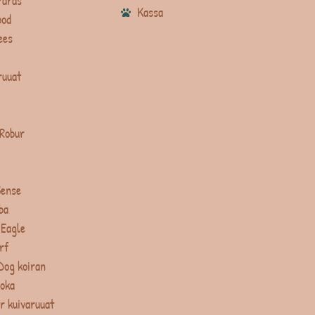
Paras
Kassa
ood
ees
ruuat
 Robur
Sense
ba
 Eagle
rf
Dog koiran
uoka
r kuivaruuat