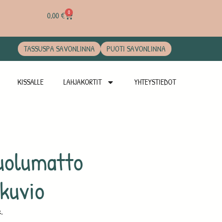
0
0,00
€
TASSUSPA SAVONLINNA
PUOTI SAVONLINNA
KISSALLE
LAHJAKORTIT
YHTEYSTIEDOT
uolumatto
kuvio
e.