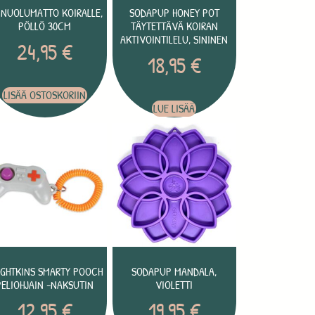
 NUOLUMATTO KOIRALLE,
SODAPUP HONEY POT
PÖLLÖ 30CM
TÄYTETTÄVÄ KOIRAN
AKTIVOINTILELU, SININEN
24,95
€
18,95
€
LISÄÄ OSTOSKORIIN
LUE LISÄÄ
IGHTKINS SMARTY POOCH
SODAPUP MANDALA,
PELIOHJAIN -NAKSUTIN
VIOLETTI
12,95
€
19,95
€