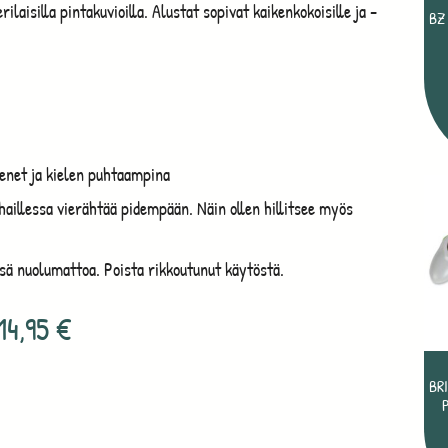
rilaisilla pintakuvioilla. Alustat sopivat kaikenkokoisille ja -
BZ
kenet ja kielen puhtaampina
haillessa vierähtää pidempään. Näin ollen hillitsee myös
ssä nuolumattoa. Poista rikkoutunut käytöstä.
14,95
€
BR