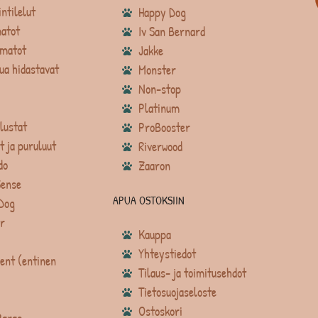
intilelut
Happy Dog
atot
Iv San Bernard
matot
Jakke
ua hidastavat
Monster
Non-stop
Platinum
lustat
ProBooster
t ja puruluut
Riverwood
do
Zaaron
Sense
APUA OSTOKSIIN
Dog
r
Kauppa
Yhteystiedot
ent (entinen
Tilaus- ja toimitusehdot
Tietosuojaseloste
Ostoskori