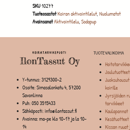
SKU
10277
Tuoteosastot
Koiran aktivointilelut
,
Nuolumatot
Avainsanat
Aktivointilelu
,
Sodapup
TUOTEVALIKOIMA
Hoitotarvikke
Joulutuotteet
Y-tunnus: 3129300-2
Juoksuhousut 
Osoite: Simasalonkatu 4, 57200
koirille
Savonlinna
Jyrsijöiden ru
Puh:
050 3515433
tarvikkeet
Sähköposti: info@ilontassut.fi
Kaulapannat
Avoinna: ma-pe klo 10-17 ja la 10-
Kesätuotteet
14
Kissan ruuat 