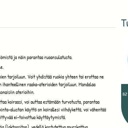
T
yömistä ja näin parantaa ruoansulatusta.
le.
kien tarjoiluun. Voit yhdistää ruokia yhteen tai erottaa ne
n ihanteellinen raaka-aterioiden tarjoiluun. Mandalaa
onaisiin aterioihin.
BZ
taa koiraasi, voi auttaa estämään turvotusta, parantaa
kinta-alustan käyttö on koirallesi viihdykettä, voi vähentää
ittyvää ei-toivottua käyttäytymistä.
ttia (laktoositon), vedellä kostutettua murskattua