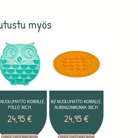
utustu myös
 NUOLUMATTO KOIRALLE,
BZ NUOLUMATTO KOIRALLE,
PÖLLÖ 30CM
AURINGONKUKKA 30CM
24,95
€
24,95
€
LISÄÄ OSTOSKORIIN
LISÄÄ OSTOSKORIIN