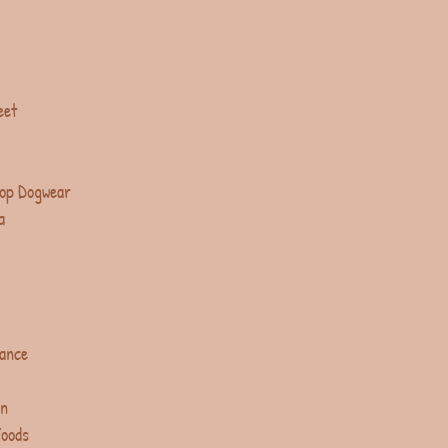
eet
op Dogwear
a
lance
in
Foods