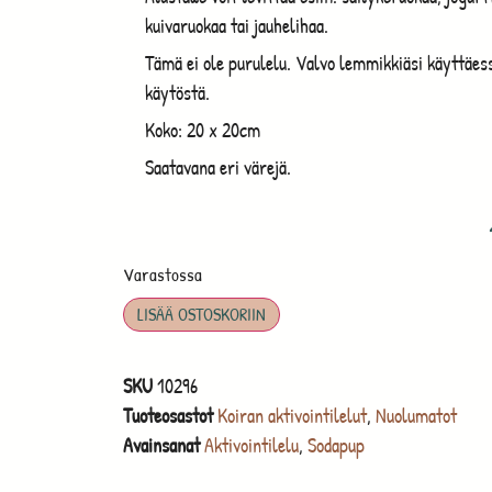
kuivaruokaa tai jauhelihaa.
Tämä ei ole purulelu. Valvo lemmikkiäsi käyttäessä
käytöstä.
Koko: 20 x 20cm
Saatavana eri värejä.
Varastossa
LISÄÄ OSTOSKORIIN
SKU
10296
Tuoteosastot
Koiran aktivointilelut
,
Nuolumatot
Avainsanat
Aktivointilelu
,
Sodapup