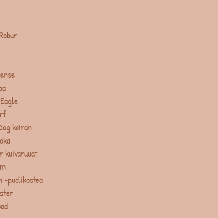
 Robur
Sense
ba
 Eagle
rf
Dog koiran
uoka
r kuivaruuat
um
 -puolikostea
ster
ood