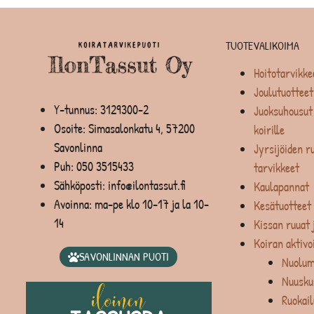
TUOTEVALIKOIMA
Hoitotarvikke
Joulutuotteet
Y-tunnus: 3129300-2
Juoksuhousut 
Osoite: Simasalonkatu 4, 57200
koirille
Savonlinna
Jyrsijöiden ru
Puh:
050 3515433
tarvikkeet
Sähköposti: info@ilontassut.fi
Kaulapannat
Avoinna: ma-pe klo 10-17 ja la 10-
Kesätuotteet
14
Kissan ruuat 
Koiran aktivo
SAVONLINNAN PUOTI
Nuolum
Nuusku
Ruokail