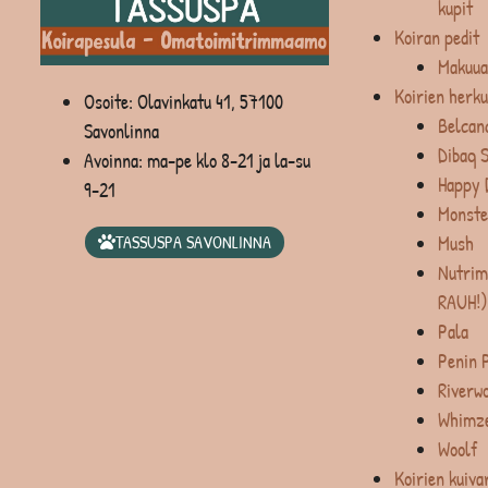
kupit
Koiran pedit
Makuua
Koirien herku
Osoite: Olavinkatu 41, 57100
Belcan
Savonlinna
Dibaq 
Avoinna: ma-pe klo 8-21 ja la-su
Happy 
9-21
Monste
Mush
TASSUSPA SAVONLINNA
Nutrim
RAUH!)
Pala
Penin 
Riverw
Whimz
Woolf
Koirien kuiva