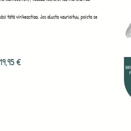
si tätä virikeastiaa. Jos alusta vaurioituu, poista se
19,95
€
BR