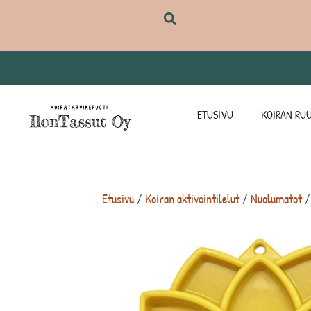
ETUSIVU
KOIRAN RUU
Etusivu
/
Koiran aktivointilelut
/
Nuolumatot
/