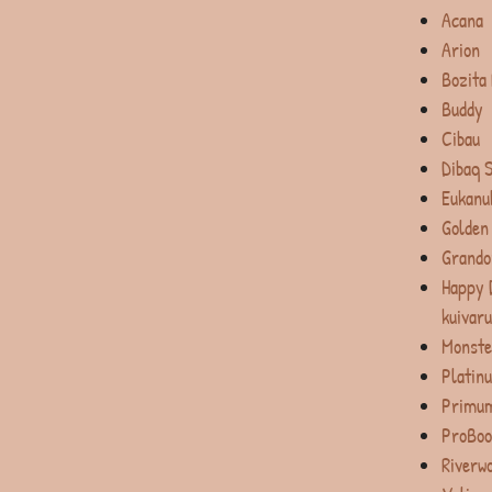
Acana
Arion
Bozita
Buddy
Cibau
Dibaq 
Eukanu
Golden
Grando
Happy 
kuivar
Monste
Platin
Primum
ProBoo
Riverw