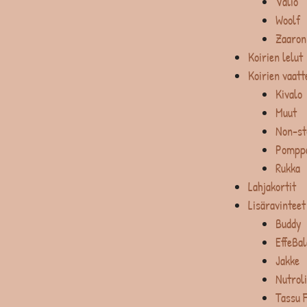
Valio
Woolf
Zaaron
Koirien lelut
Koirien vaatt
Kivalo
Muut
Non-st
Pompp
Rukka
Lahjakortit
Lisäravinteet
Buddy
EffeBa
Jakke
Nutrol
Tassu 