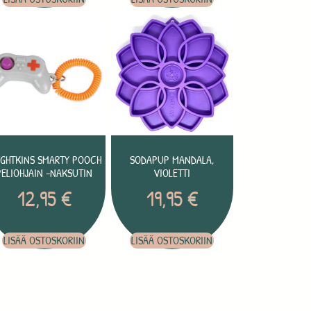
IGHTKINS SMARTY POOCH
SODAPUP MANDALA,
PELIOHJAIN -NAKSUTIN
VIOLETTI
12,95
€
19,95
€
LISÄÄ OSTOSKORIIN
LISÄÄ OSTOSKORIIN