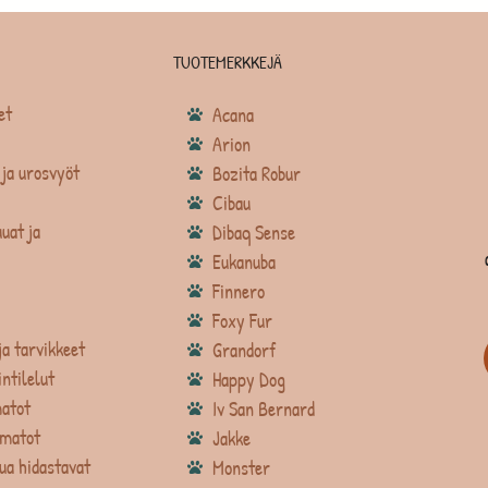
TUOTEMERKKEJÄ
et
Acana
Arion
ja urosvyöt
Bozita Robur
Cibau
uat ja
Dibaq Sense
Eukanuba
Finnero
Foxy Fur
ja tarvikkeet
Grandorf
intilelut
Happy Dog
atot
Iv San Bernard
matot
Jakke
ua hidastavat
Monster