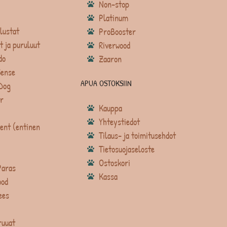
Non-stop
Platinum
lustat
ProBooster
t ja puruluut
Riverwood
do
Zaaron
Sense
APUA OSTOKSIIN
Dog
r
Kauppa
Yhteystiedot
ent (entinen
Tilaus- ja toimitusehdot
Tietosuojaseloste
Ostoskori
Paras
Kassa
ood
ees
ruuat