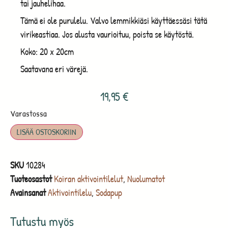
tai jauhelihaa.
Tämä ei ole purulelu. Valvo lemmikkiäsi käyttäessäsi tätä
virikeastiaa. Jos alusta vaurioituu, poista se käytöstä.
Koko: 20 x 20cm
Saatavana eri värejä.
19,95
€
Varastossa
LISÄÄ OSTOSKORIIN
SKU
10284
Tuoteosastot
Koiran aktivointilelut
,
Nuolumatot
Avainsanat
Aktivointilelu
,
Sodapup
Tutustu myös