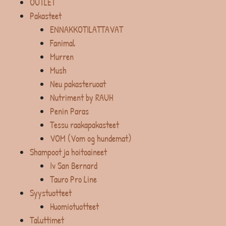
OUTLET
Pakasteet
ENNAKKOTILATTAVAT
Fanimal
Murren
Mush
Neu pakasteruoat
Nutriment by RAUH
Penin Paras
Tessu raakapakasteet
VOM (Vom og hundemat)
Shampoot ja hoitoaineet
Iv San Bernard
Tauro Pro Line
Syystuotteet
Huomiotuotteet
Taluttimet