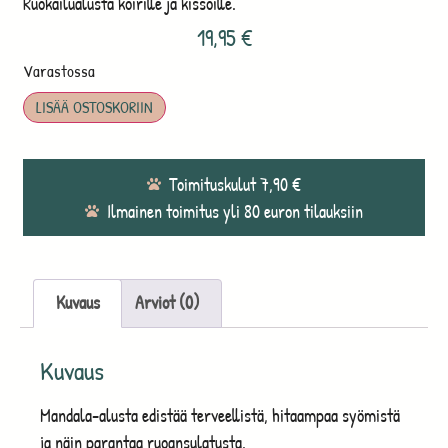
Ruokailualusta koirille ja kissoille.
19,95
€
Varastossa
LISÄÄ OSTOSKORIIN
Toimituskulut 7,90 €
Ilmainen toimitus yli 80 euron tilauksiin
Kuvaus
Arviot (0)
Kuvaus
Mandala-alusta edistää terveellistä, hitaampaa syömistä
ja näin parantaa ruoansulatusta.