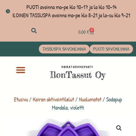
PUOTI avoinna ma-pe klo 10-17 ja la klo 10-14
ILOINEN TASSUSPA avoinna ma-pe klo 8-21 ja la-su klo 9-21
0
0,00
€
TASSUSPA SAVONLINNA
PUOTI SAVONLINNA
Etusivu
/
Koiran aktivointilelut
/
Nuolumatot
/ Sodapup
Mandala, violetti