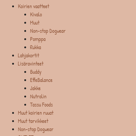
Koirien vaatteet
Kivalo
Muut
Non-stop Dogwear
Pomppa
Rukka
Lahjakortit
Lisäravinteet
Buddy
EffeBalance
Jakke
Nutrolin
Tassu Foods
Muut koirien ruuat
Muut tarvikkeet
Non-stop Dogwear