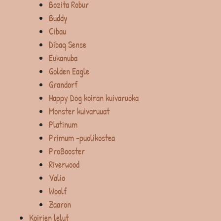
Bozita Robur
Buddy
Cibau
Dibaq Sense
Eukanuba
Golden Eagle
Grandorf
Happy Dog koiran kuivaruoka
Monster kuivaruuat
Platinum
Primum -puolikostea
ProBooster
Riverwood
Valio
Woolf
Zaaron
Koirien lelut