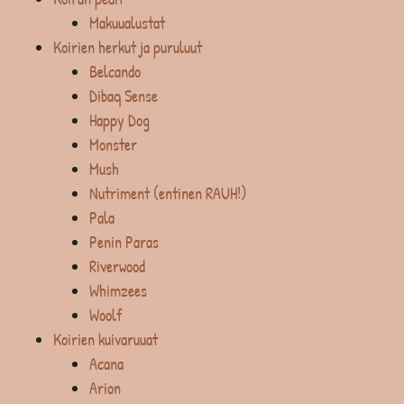
Makuualustat
Koirien herkut ja puruluut
Belcando
Dibaq Sense
Happy Dog
Monster
Mush
Nutriment (entinen RAUH!)
Pala
Penin Paras
Riverwood
Whimzees
Woolf
Koirien kuivaruuat
Acana
Arion