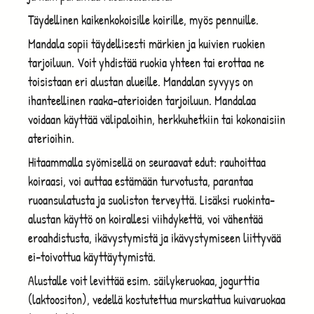
Täydellinen kaikenkokoisille koirille, myös pennuille.
Mandala sopii täydellisesti märkien ja kuivien ruokien
tarjoiluun. Voit yhdistää ruokia yhteen tai erottaa ne
toisistaan eri alustan alueille. Mandalan syvyys on
ihanteellinen raaka-aterioiden tarjoiluun. Mandalaa
voidaan käyttää välipaloihin, herkkuhetkiin tai kokonaisiin
aterioihin.
Hitaammalla syömisellä on seuraavat edut: rauhoittaa
koiraasi, voi auttaa estämään turvotusta, parantaa
ruoansulatusta ja suoliston terveyttä. Lisäksi ruokinta-
alustan käyttö on koirallesi viihdykettä, voi vähentää
eroahdistusta, ikävystymistä ja ikävystymiseen liittyvää
ei-toivottua käyttäytymistä.
Alustalle voit levittää esim. säilykeruokaa, jogurttia
(laktoositon), vedellä kostutettua murskattua kuivaruokaa