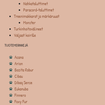
Nahkataluttimet
Paracord-taluttimet
Treenimakkarat ja märkäruuat
Monster
Turkinhoitovälineet
Valjaat koirille
TUOTEMERKKEJÄ
Acana
Arion
Bozita Robur
Cibau
Dibaq Sense
Eukanuba
Finnero
Foxy Fur