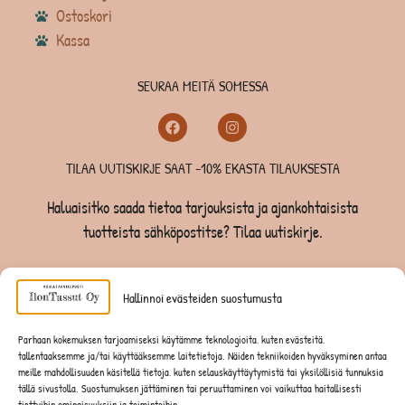
Ostoskori
Kassa
SEURAA MEITÄ SOMESSA
TILAA UUTISKIRJE SAAT -10% EKASTA TILAUKSESTA
Haluaisitko saada tietoa tarjouksista ja ajankohtaisista
tuotteista sähköpostitse? Tilaa uutiskirje.
TILAA UUTISKIRJE -SAAT -10% EKASTA TILAUKSESTA
Hallinnoi evästeiden suostumusta
KOIRILLE
Parhaan kokemuksen tarjoamiseksi käytämme teknologioita, kuten evästeitä,
tallentaaksemme ja/tai käyttääksemme laitetietoja. Näiden tekniikoiden hyväksyminen antaa
KISSOILLE
meille mahdollisuuden käsitellä tietoja, kuten selauskäyttäytymistä tai yksilöllisiä tunnuksia
tällä sivustolla. Suostumuksen jättäminen tai peruuttaminen voi vaikuttaa haitallisesti
tiettyihin ominaisuuksiin ja toimintoihin.