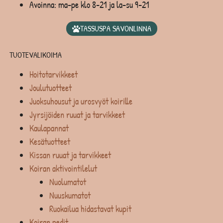
Avoinna: ma-pe klo 8-21 ja la-su 9-21
TASSUSPA SAVONLINNA
TUOTEVALIKOIMA
Hoitotarvikkeet
Joulutuotteet
Juoksuhousut ja urosvyöt koirille
Jyrsijöiden ruuat ja tarvikkeet
Kaulapannat
Kesätuotteet
Kissan ruuat ja tarvikkeet
Koiran aktivointilelut
Nuolumatot
Nuuskumatot
Ruokailua hidastavat kupit
Koiran pedit