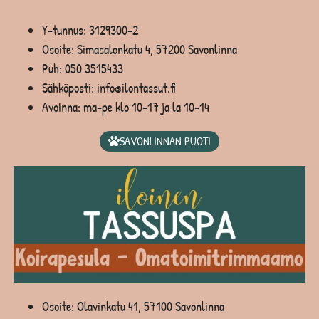
Y-tunnus: 3129300-2
Osoite: Simasalonkatu 4, 57200 Savonlinna
Puh:
050 3515433
Sähköposti: info@ilontassut.fi
Avoinna: ma-pe klo 10-17 ja la 10-14
SAVONLINNAN PUOTI
Osoite: Olavinkatu 41, 57100 Savonlinna