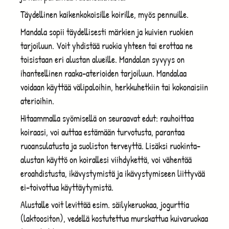
Täydellinen kaikenkokoisille koirille, myös pennuille.
Mandala sopii täydellisesti märkien ja kuivien ruokien
tarjoiluun. Voit yhdistää ruokia yhteen tai erottaa ne
toisistaan eri alustan alueille. Mandalan syvyys on
ihanteellinen raaka-aterioiden tarjoiluun. Mandalaa
voidaan käyttää välipaloihin, herkkuhetkiin tai kokonaisiin
aterioihin.
Hitaammalla syömisellä on seuraavat edut: rauhoittaa
koiraasi, voi auttaa estämään turvotusta, parantaa
ruoansulatusta ja suoliston terveyttä. Lisäksi ruokinta-
alustan käyttö on koirallesi viihdykettä, voi vähentää
eroahdistusta, ikävystymistä ja ikävystymiseen liittyvää
ei-toivottua käyttäytymistä.
Alustalle voit levittää esim. säilykeruokaa, jogurttia
(laktoositon), vedellä kostutettua murskattua kuivaruokaa