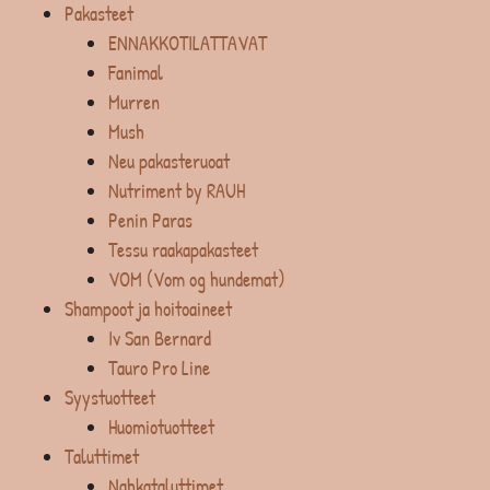
Pakasteet
ENNAKKOTILATTAVAT
Fanimal
Murren
Mush
Neu pakasteruoat
Nutriment by RAUH
Penin Paras
Tessu raakapakasteet
VOM (Vom og hundemat)
Shampoot ja hoitoaineet
Iv San Bernard
Tauro Pro Line
Syystuotteet
Huomiotuotteet
Taluttimet
Nahkataluttimet