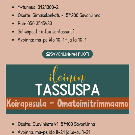
Y-tunnus: 3129300-2
Osoite: Simasalonkatu 4, 57200 Savonlinna
Puh:
050 3515433
Sähköposti: info@ilontassut.fi
Avoinna: ma-pe klo 10-17 ja la 10-14
SAVONLINNAN PUOTI
Osoite: Olavinkatu 41, 57100 Savonlinna
Avoinna: ma-pe klo 8-21 ja la-su 9-21