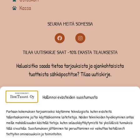
Kassa
SEURAA MEITÄ SOMESSA
TILAA UUTISKIRJE SAAT -10% EKASTA TILAUKSESTA
Haluaisitko saada tietoa tarjouksista ja ajankohtaisista
tuotteista sähköpostitse? Tilaa uutiskirje.
TILAA UUTISKIRJE -SAAT -10% EKASTA TILAUKSESTA
Hallinnoi evästeiden suostumusta
KOIRILLE
Parhaan kokemuksen tarjoamiseksi käytämme teknologioita, kuten evästeitä,
tallentaaksemme ja/tai käyttääksemme laitetietoja. Näiden tekniikoiden hyväksyminen antaa
KISSOILLE
meille mahdollisuuden käsitellä tietoja, kuten selauskäyttäytymistä tai yksilöllisiä tunnuksia
tällä sivustolla. Suostumuksen jättäminen tai peruuttaminen voi vaikuttaa haitallisesti
tiettyihin ominaisuuksiin ja toimintoihin.
JYRSIJÖILLE