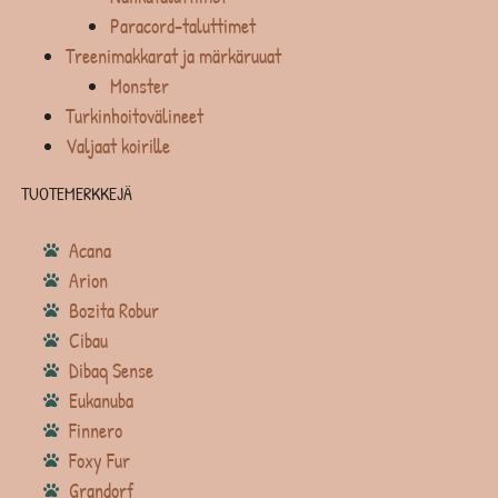
Paracord-taluttimet
Treenimakkarat ja märkäruuat
Monster
Turkinhoitovälineet
Valjaat koirille
TUOTEMERKKEJÄ
Acana
Arion
Bozita Robur
Cibau
Dibaq Sense
Eukanuba
Finnero
Foxy Fur
Grandorf