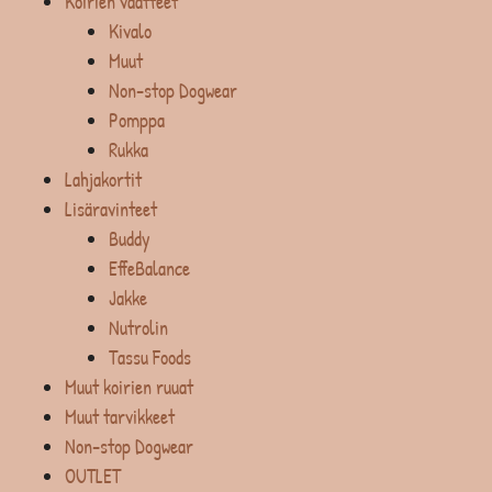
Koirien vaatteet
Kivalo
Muut
Non-stop Dogwear
Pomppa
Rukka
Lahjakortit
Lisäravinteet
Buddy
EffeBalance
Jakke
Nutrolin
Tassu Foods
Muut koirien ruuat
Muut tarvikkeet
Non-stop Dogwear
OUTLET