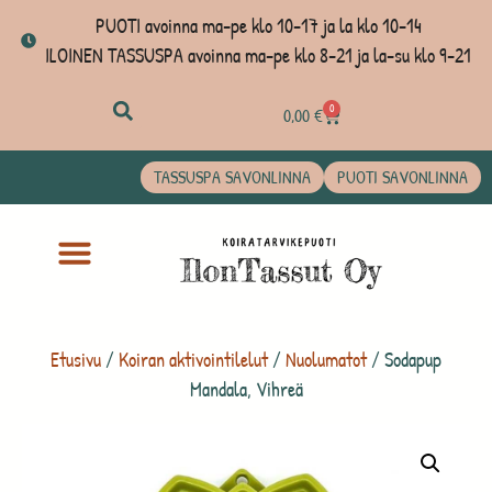
PUOTI avoinna ma-pe klo 10-17 ja la klo 10-14
ILOINEN TASSUSPA avoinna ma-pe klo 8-21 ja la-su klo 9-21
0
0,00
€
TASSUSPA SAVONLINNA
PUOTI SAVONLINNA
Etusivu
/
Koiran aktivointilelut
/
Nuolumatot
/ Sodapup
Mandala, Vihreä