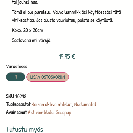
tai jauhelihaa.
Tämä ei ole purulelu. Valvo lemmikkiäsi käyttäessäsi tätä
virikeastiaa. Jos alusta vaurioituu, poista se käytöstä.
Koko: 20 x 20cm
Saatavana eri värejä.
19,95
€
Varastossa
LISÄÄ OSTOSKORIIN
SKU
10298
Tuoteosastot
Koiran aktivointilelut
,
Nuolumatot
Avainsanat
Aktivointilelu
,
Sodapup
Tutustu myös