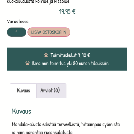
Ruokailualusta koirille ja kissoille.
19,95
€
Varastossa
LISÄÄ OSTOSKORIIN
Toimituskulut 7,90 €
Ilmainen toimitus yli 80 euron tilauksiin
Kuvaus
Arviot (0)
Kuvaus
Mandala-alusta edistää terveellistä, hitaampaa syömistä
ja näin parantaa ruoansulatusta.