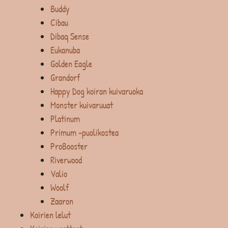
Buddy
Cibau
Dibaq Sense
Eukanuba
Golden Eagle
Grandorf
Happy Dog koiran kuivaruoka
Monster kuivaruuat
Platinum
Primum -puolikostea
ProBooster
Riverwood
Valio
Woolf
Zaaron
Koirien lelut