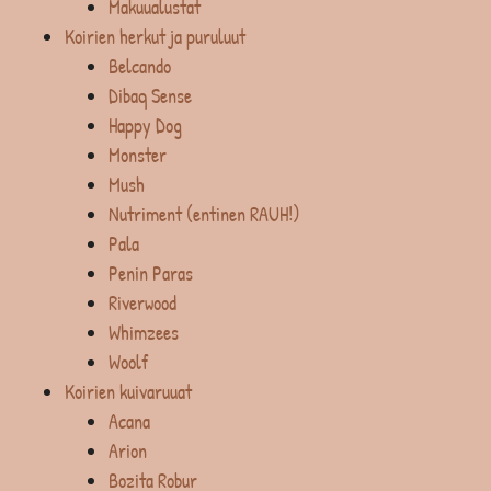
Makuualustat
Koirien herkut ja puruluut
Belcando
Dibaq Sense
Happy Dog
Monster
Mush
Nutriment (entinen RAUH!)
Pala
Penin Paras
Riverwood
Whimzees
Woolf
Koirien kuivaruuat
Acana
Arion
Bozita Robur