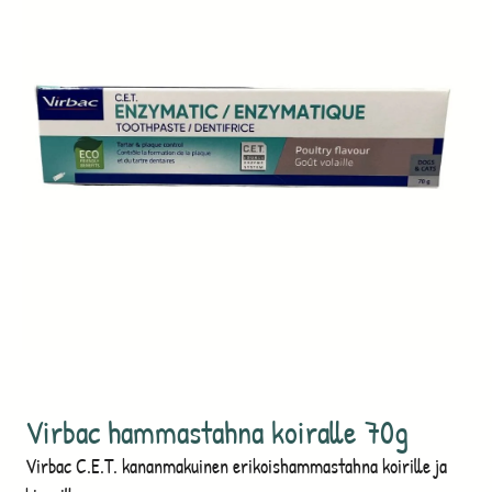
Virbac hammastahna koiralle 70g
Virbac C.E.T. kananmakuinen erikoishammastahna koirille ja