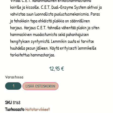
Virbac C.E.T. kananmakuinen erikoishammastahna
koirille ja kissoille. C.E.T. Dual-Enzyme System aktivoi ja
vahvistaa suun luonnollista puolustusmekanismia. Paras
ja tehokkain tapa ehkäistä plakkia on säännöllinen
harjaus. Harjaus C.E.T. tahnalla vähentää plakin ja siten
hammaskiven muodostumista sekä pahanhajuisen
hengityksen syntymistä. Lemmikin suuta ei tarvitse
huuhdella pesun jälkeen. Käytä erityisesti lemmikeille
tarkoitettua hammasharjaa.
12,95
€
Varastossa
LISÄÄ OSTOSKORIIN
SKU
8168
Tuoteosasto
Hoitotarvikkeet