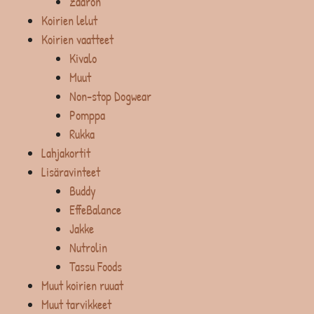
Zaaron
Koirien lelut
Koirien vaatteet
Kivalo
Muut
Non-stop Dogwear
Pomppa
Rukka
Lahjakortit
Lisäravinteet
Buddy
EffeBalance
Jakke
Nutrolin
Tassu Foods
Muut koirien ruuat
Muut tarvikkeet