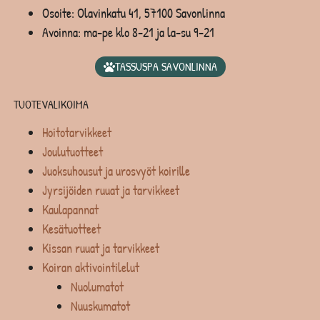
Osoite: Olavinkatu 41, 57100 Savonlinna
Avoinna: ma-pe klo 8-21 ja la-su 9-21
TASSUSPA SAVONLINNA
TUOTEVALIKOIMA
Hoitotarvikkeet
Joulutuotteet
Juoksuhousut ja urosvyöt koirille
Jyrsijöiden ruuat ja tarvikkeet
Kaulapannat
Kesätuotteet
Kissan ruuat ja tarvikkeet
Koiran aktivointilelut
Nuolumatot
Nuuskumatot