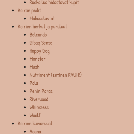
Ruokailua hidastavat kupit
Koiran pedit
Makuualustat
Koirien herkut ja puruluut
Belcando
Dibaq Sense
Happy Dog
Monster
Mush
Nutriment (entinen RAUH!)
Pala
Penin Paras
Riverwood
Whimzees
Woolf
Koirien kuivaruuat
Acana