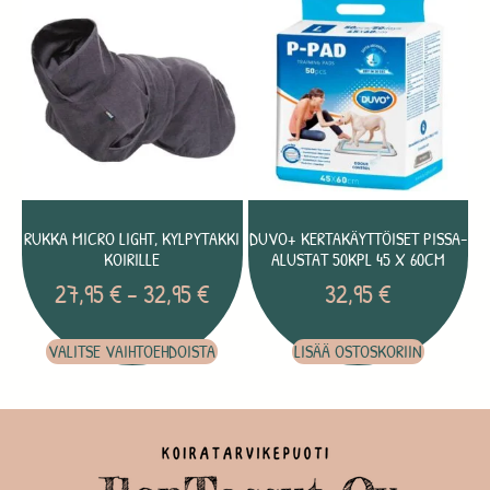
RUKKA MICRO LIGHT, KYLPYTAKKI
DUVO+ KERTAKÄYTTÖISET PISSA-
KOIRILLE
ALUSTAT 50KPL 45 X 60CM
27,95
€
–
32,95
€
32,95
€
VALITSE VAIHTOEHDOISTA
LISÄÄ OSTOSKORIIN