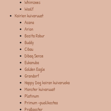
Whimzees
Woolf
Koirien kuivaruuat
Acana
Arion
Bozita Robur
Buddy
Cibau
Dibaq Sense
Eukanuba
Golden Eagle
Grandorf
Happy Dog koiran kuivaruoka
Monster kuivaruuat
Platinum
Primum -puolikostea
ProBooster