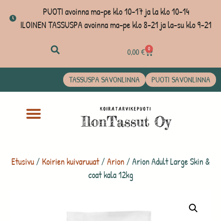
PUOTI avoinna ma-pe klo 10-17 ja la klo 10-14
ILOINEN TASSUSPA avoinna ma-pe klo 8-21 ja la-su klo 9-21
0
0,00
€
TASSUSPA SAVONLINNA
PUOTI SAVONLINNA
Etusivu
/
Koirien kuivaruuat
/
Arion
/ Arion Adult Large Skin &
coat kala 12kg