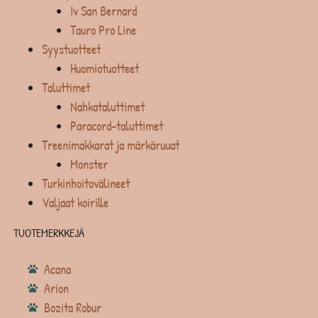
Iv San Bernard
Tauro Pro Line
Syystuotteet
Huomiotuotteet
Taluttimet
Nahkataluttimet
Paracord-taluttimet
Treenimakkarat ja märkäruuat
Monster
Turkinhoitovälineet
Valjaat koirille
TUOTEMERKKEJÄ
Acana
Arion
Bozita Robur