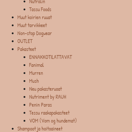
Nutrolin
Tassu Foods
Muut koirien ruuat
Muut tarvikkeet
Non-stop Dogwear
OUTLET
Pakasteet
ENNAKKOTILATTAVAT
Fanimal
Murren
Mush
Neu pakasteruoat
Nutriment by RAUH
Penin Paras
Tessu raakapakasteet
VOM (Vom og hundemat)
Shampoot ja hoitoaineet