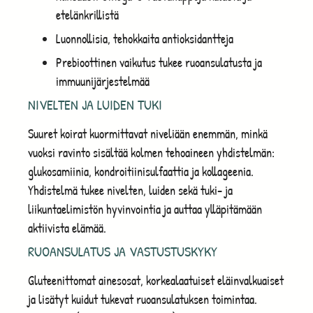
etelänkrillistä
Luonnollisia, tehokkaita antioksidantteja
Prebioottinen vaikutus tukee ruoansulatusta ja
immuunijärjestelmää
NIVELTEN JA LUIDEN TUKI
Suuret koirat kuormittavat niveliään enemmän, minkä
vuoksi ravinto sisältää kolmen tehoaineen yhdistelmän:
glukosamiinia, kondroitiinisulfaattia ja kollageenia.
Yhdistelmä tukee nivelten, luiden sekä tuki- ja
liikuntaelimistön hyvinvointia ja auttaa ylläpitämään
aktiivista elämää.
RUOANSULATUS JA VASTUSTUSKYKY
Gluteenittomat ainesosat, korkealaatuiset eläinvalkuaiset
ja lisätyt kuidut tukevat ruoansulatuksen toimintaa.