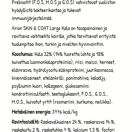
Prebiootit (F.O.S, M.O.S ja G.O.S) vahvistavat suoliston
hyödyllistä bakteerikantaa ja tukevat
immuunijärjestelmää.
Arion SKIN & COAT Large Kala on tasapainoinen ja
ravitseva vaihtoehto koirille, jotka tarvitsevat erityistä
huolenpitoa ihon, turkin ja nivelten hyvinvointiin.
Koostumus:
Kala 32% (14% tuoretta lohta ja 18%
kuivattua luonnonkalaproteiinia), riisi, maissi, herneet,
eläinrasva, hydrolysoitu eläinproteiini, juurikasmassa,
kivennäisaineet, etelänkrilli, panimohiiva, kalaöljy,
psylliumin kuori, kollageeni, glukosamiini,
kondroitiinisulfaatti, beetaglukaanit, F.O.S., G.O.S.,
M.O.S., kuivatut yrtit (rosmariini, kurkuma, neilikka).
Metabolinen energia:
3776 kcal/kg
Ravintosisältö:
Raakavalkuainen 24 %, raakarasva 14 %,
raakakuitu 2 %, raakatuhka 7 %, kalsium 1,3 %, fosfori