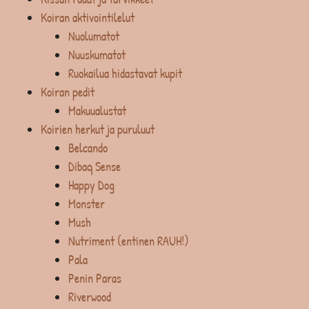
Koiran aktivointilelut
Nuolumatot
Nuuskumatot
Ruokailua hidastavat kupit
Koiran pedit
Makuualustat
Koirien herkut ja puruluut
Belcando
Dibaq Sense
Happy Dog
Monster
Mush
Nutriment (entinen RAUH!)
Pala
Penin Paras
Riverwood