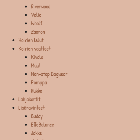
Riverwood
Valio
Woolf
Zaaron
Koirien lelut
Koirien vaatteet
Kivalo
Muut
Non-stop Dogwear
Pomppa
Rukka
Lahjakortit
Lisäravinteet
Buddy
EffeBalance
Jakke