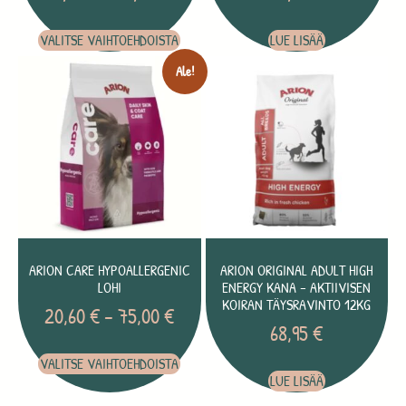
VALITSE VAIHTOEHDOISTA
LUE LISÄÄ
Ale!
ARION CARE HYPOALLERGENIC
ARION ORIGINAL ADULT HIGH
LOHI
ENERGY KANA – AKTIIVISEN
KOIRAN TÄYSRAVINTO 12KG
20,60
€
–
75,00
€
68,95
€
VALITSE VAIHTOEHDOISTA
LUE LISÄÄ