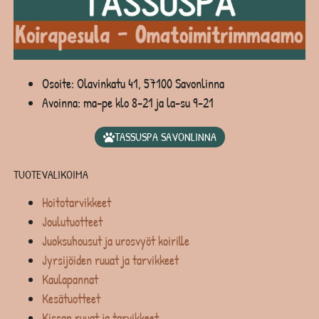
Osoite: Olavinkatu 41, 57100 Savonlinna
Avoinna: ma-pe klo 8-21 ja la-su 9-21
TASSUSPA SAVONLINNA
TUOTEVALIKOIMA
Hoitotarvikkeet
Joulutuotteet
Juoksuhousut ja urosvyöt koirille
Jyrsijöiden ruuat ja tarvikkeet
Kaulapannat
Kesätuotteet
Kissan ruuat ja tarvikkeet