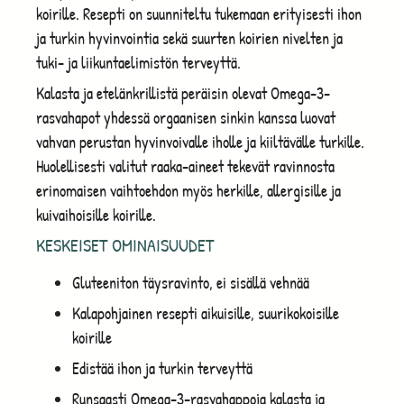
koirille. Resepti on suunniteltu tukemaan erityisesti ihon
ja turkin hyvinvointia sekä suurten koirien nivelten ja
tuki- ja liikuntaelimistön terveyttä.
Kalasta ja etelänkrillistä peräisin olevat Omega-3-
rasvahapot yhdessä orgaanisen sinkin kanssa luovat
vahvan perustan hyvinvoivalle iholle ja kiiltävälle turkille.
Huolellisesti valitut raaka-aineet tekevät ravinnosta
erinomaisen vaihtoehdon myös herkille, allergisille ja
kuivaihoisille koirille.
KESKEISET OMINAISUUDET
Gluteeniton täysravinto, ei sisällä vehnää
Kalapohjainen resepti aikuisille, suurikokoisille
koirille
Edistää ihon ja turkin terveyttä
Runsaasti Omega-3-rasvahappoja kalasta ja