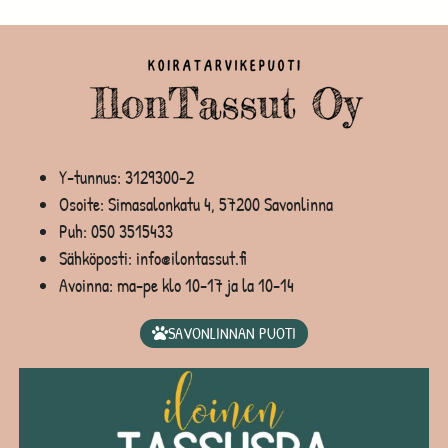
Y-tunnus: 3129300-2
Osoite: Simasalonkatu 4, 57200 Savonlinna
Puh:
050 3515433
Sähköposti: info@ilontassut.fi
Avoinna: ma-pe klo 10-17 ja la 10-14
SAVONLINNAN PUOTI