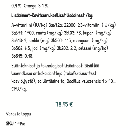
0,9 %, Omega-3 1 %.
Lisäaineet-Ravitsemukselliset lisäaineet /kg:
A-vitamiini (IU/kg) 3a672a: 22000, D3-vitamiini (IU/kg)
3a671: 1700, rauta (mg/kg) 3bl03: 98, kupari (mg/kg)
3b413: 9, sinkki (mg) 3b507: 115, mangaani (mg/kg)
3b506: 6,5, jodi (mg/kg) 3b202: 2,2, seleeni (mg/kg)
3b815: 0,18.
Eläintekniset ja teknologiset lisäaineet: Sisältää
luonnollisia antioksidantteja (tokoferoliuutteet
kasviöljystä), säilöntäaineita, Bacillus velezensis 1 x 10_
CFU/kg.
78,95
€
Varasto loppu
SKU
17146