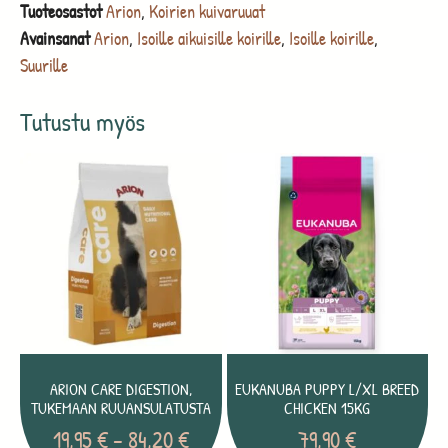
Tuoteosastot
Arion
,
Koirien kuivaruuat
Avainsanat
Arion
,
Isoille aikuisille koirille
,
Isoille koirille
,
Suurille
Tutustu myös
ARION CARE DIGESTION,
EUKANUBA PUPPY L/XL BREED
TUKEMAAN RUUANSULATUSTA
CHICKEN 15KG
19,95
€
–
84,20
€
79,90
€