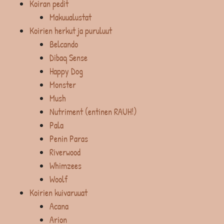
Koiran pedit
Makuualustat
Koirien herkut ja puruluut
Belcando
Dibaq Sense
Happy Dog
Monster
Mush
Nutriment (entinen RAUH!)
Pala
Penin Paras
Riverwood
Whimzees
Woolf
Koirien kuivaruuat
Acana
Arion