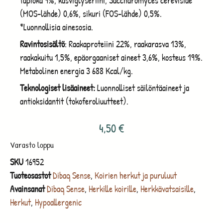
tapioka 9%, kasviglyseriini, Saccharomyces cerevisiae
(MOS-lähde) 0,6%, sikuri (FOS-lähde) 0,5%.
*Luonnollisia ainesosia.
Ravintosisältö
: Raakaproteiini 22%, raakarasva 13%,
raakakuitu 1,5%, epäorgaaniset aineet 3,6%, kosteus 19%.
Metabolinen energia 3 688 Kcal/kg.
Teknologiset lisäaineet:
Luonnolliset säilöntäaineet ja
antioksidantit (tokoferoliuutteet).
4,50
€
Varasto loppu
SKU
16952
Tuoteosastot
Dibaq Sense
,
Koirien herkut ja puruluut
Avainsanat
Dibaq Sense
,
Herkille koirille
,
Herkkävatsaisille
,
Herkut
,
Hypoallergenic