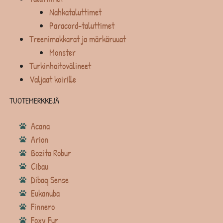
Nahkataluttimet
Paracord-taluttimet
Treenimakkarat ja märkäruuat
Monster
Turkinhoitovälineet
Valjaat koirille
TUOTEMERKKEJÄ
Acana
Arion
Bozita Robur
Cibau
Dibaq Sense
Eukanuba
Finnero
Foxy Fur