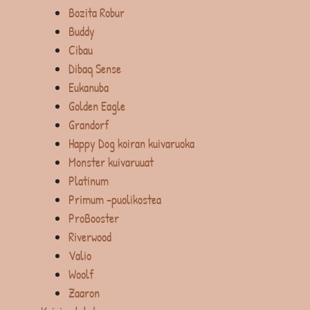
Bozita Robur
Buddy
Cibau
Dibaq Sense
Eukanuba
Golden Eagle
Grandorf
Happy Dog koiran kuivaruoka
Monster kuivaruuat
Platinum
Primum -puolikostea
ProBooster
Riverwood
Valio
Woolf
Zaaron