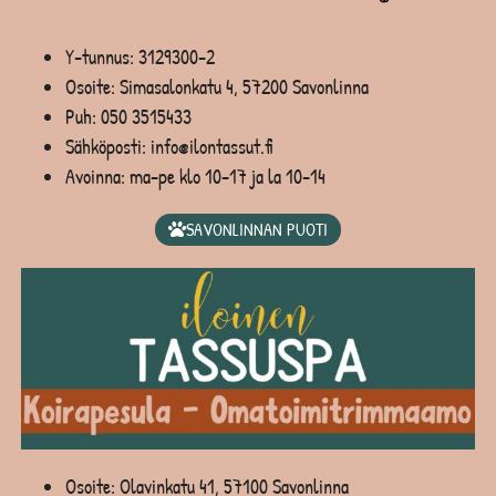
Y-tunnus: 3129300-2
Osoite: Simasalonkatu 4, 57200 Savonlinna
Puh:
050 3515433
Sähköposti: info@ilontassut.fi
Avoinna: ma-pe klo 10-17 ja la 10-14
SAVONLINNAN PUOTI
Osoite: Olavinkatu 41, 57100 Savonlinna