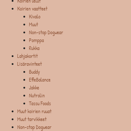
Koirien lelut
Koirien vaatteet
Kivalo
Muut
Non-stop Dogwear
Pomppa
Rukka
Lahjakortit
Lisäravinteet
Buddy
EffeBalance
Jakke
Nutrolin
Tassu Foods
Muut koirien ruuat
Muut tarvikkeet
Non-stop Dogwear