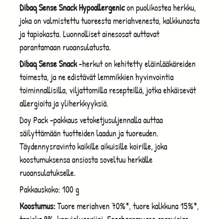
Dibaq Sense Snack Hypoallergenic
on puolikostea herkku,
joka on valmistettu tuoreesta meriahvenesta, kalkkunasta
ja tapiokasta. Luonnolliset ainesosat auttavat
parantamaan ruoansulatusta.
Dibaq Sense Snack
-herkut on kehitetty eläinlääkäreiden
toimesta, ja ne edistävät lemmikkien hyvinvointia
toiminnallisilla, viljattomilla resepteillä, jotka ehkäisevät
allergioita ja yliherkkyyksiä.
Doy Pack -pakkaus vetoketjusuljennalla auttaa
säilyttämään tuotteiden laadun ja tuoreuden.
Täydennysravinto kaikille aikuisille koirille, joka
koostumuksensa ansiosta soveltuu herkälle
ruoansulatukselle.
Pakkauskoko: 100 g
Koostumus:
Tuore meriahven 70%*, tuore kalkkuna 15%*,