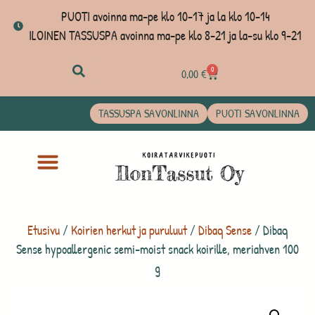
PUOTI avoinna ma-pe klo 10-17 ja la klo 10-14
ILOINEN TASSUSPA avoinna ma-pe klo 8-21 ja la-su klo 9-21
0
0,00
€
TASSUSPA SAVONLINNA
PUOTI SAVONLINNA
Etusivu
/
Koirien herkut ja puruluut
/
Dibaq Sense
/ Dibaq
Sense hypoallergenic semi-moist snack koirille, meriahven 100
g