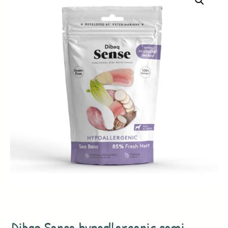
Dibaq Sense hypoallergenic semi-