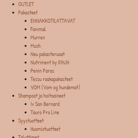
OUTLET
Pakasteet
ENNAKKOTILATTAVAT
Fanimal
Murren
Mush
Neu pakasteruoat
Nutriment by RAUH
Penin Paras
Tessu raakapakasteet
VOM (Vom og hundemat)
Shampoot ja hoitoaineet
Iv San Bernard
Tauro Pro Line
Syystuotteet
Huomiotuotteet
Taluttimet