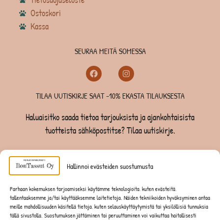
Ostoskori
Kassa
SEURAA MEITÄ SOMESSA
TILAA UUTISKIRJE SAAT -10% EKASTA TILAUKSESTA
Haluaisitko saada tietoa tarjouksista ja ajankohtaisista
tuotteista sähköpostitse? Tilaa uutiskirje.
TILAA UUTISKIRJE -SAAT -10% EKASTA TILAUKSESTA
Hallinnoi evästeiden suostumusta
KOIRILLE
Parhaan kokemuksen tarjoamiseksi käytämme teknologioita, kuten evästeitä,
tallentaaksemme ja/tai käyttääksemme laitetietoja. Näiden tekniikoiden hyväksyminen antaa
KISSOILLE
meille mahdollisuuden käsitellä tietoja, kuten selauskäyttäytymistä tai yksilöllisiä tunnuksia
tällä sivustolla. Suostumuksen jättäminen tai peruuttaminen voi vaikuttaa haitallisesti