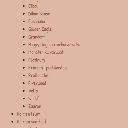
Cibau
Dibaq Sense
Eukanuba
Golden Eagle
Grandorf
Happy Dog koiran kuivaruoka
Monster kuivaruuat
Platinum
Primum -puolikostea
ProBooster
Riverwood
Valio
Woolf
Zaaron
Koirien lelut
Koirien vaatteet