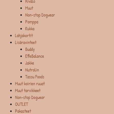
Kivalo
Muut
Non-stop Dogwear
Pomppa
Rukka
Lahjakortit
Lisäravinteet
Buddy
EffeBalance
Jakke
Nutrolin
Tassu Foods
Muut koirien ruuat
Muut tarvikkeet
Non-stop Dogwear
OUTLET
Pakasteet