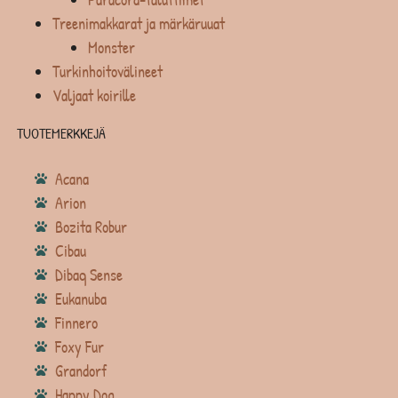
Treenimakkarat ja märkäruuat
Monster
Turkinhoitovälineet
Valjaat koirille
TUOTEMERKKEJÄ
Acana
Arion
Bozita Robur
Cibau
Dibaq Sense
Eukanuba
Finnero
Foxy Fur
Grandorf
Happy Dog