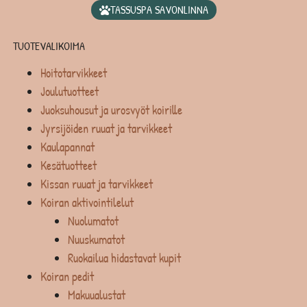
TASSUSPA SAVONLINNA
TUOTEVALIKOIMA
Hoitotarvikkeet
Joulutuotteet
Juoksuhousut ja urosvyöt koirille
Jyrsijöiden ruuat ja tarvikkeet
Kaulapannat
Kesätuotteet
Kissan ruuat ja tarvikkeet
Koiran aktivointilelut
Nuolumatot
Nuuskumatot
Ruokailua hidastavat kupit
Koiran pedit
Makuualustat