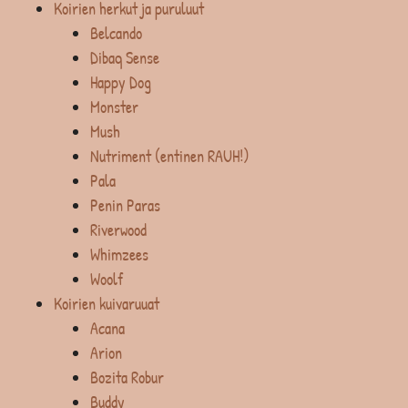
Koirien herkut ja puruluut
Belcando
Dibaq Sense
Happy Dog
Monster
Mush
Nutriment (entinen RAUH!)
Pala
Penin Paras
Riverwood
Whimzees
Woolf
Koirien kuivaruuat
Acana
Arion
Bozita Robur
Buddy