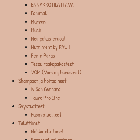
ENNAKKOTILATTAVAT
Fanimal
Murren
Mush
Neu pakasteruoat
Nutriment by RAUH
Penin Paras
Tessu raakapakasteet
VOM (Vom og hundemat)
Shampoot ja hoitoaineet
Iv San Bernard
Tauro Pro Line
Syystuotteet
Huomiotuotteet
Taluttimet
Nahkataluttimet
Paracord-taluttimet