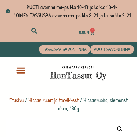
PUOTI avoinna ma-pe klo 10-17 ja la klo 10-14
ILOINEN TASSUSPA avoinna ma-pe klo 8-21 ja la-su klo 9-21
0
0,00
€
TASSUSPA SAVONLINNA
PUOTI SAVONLINNA
Etusivu
/
Kissan ruuat ja tarvikkeet
/ Kissanruoho, siemenet
ohra, 130g