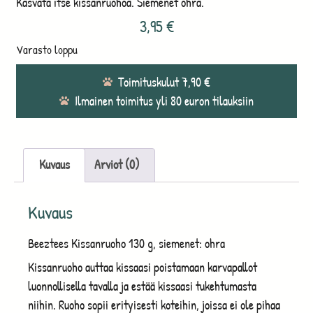
Kasvata itse kissanruohoa. Siemenet ohra.
3,95
€
Varasto loppu
Toimituskulut 7,90 €
Ilmainen toimitus yli 80 euron tilauksiin
Kuvaus
Arviot (0)
Kuvaus
Beeztees Kissanruoho 130 g, siemenet: ohra
Kissanruoho auttaa kissaasi poistamaan karvapallot
luonnollisella tavalla ja estää kissaasi tukehtumasta
niihin. Ruoho sopii erityisesti koteihin, joissa ei ole pihaa