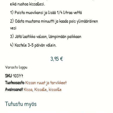
eikä ruohoa kissallesi.
1) Poista muovikansi ja lisää 1/4 litraa vettä
2) Odota muutama minuutti ja kaada pois ylimääräinen
vesi
3) Jätä laatikko valoon, lämpimään paikkaan
4) Kastele 3-5 päivän välein.
3,95
€
Varasto loppu
SKU
10377
Tuoteosasto
Kissan ruuat ja tarvikkeet
Avainsanat
Kissa
,
Kissalle
,
kissoille
Tutustu myös