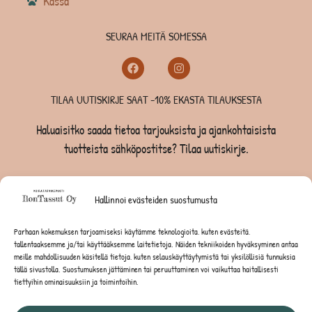
Kassa
SEURAA MEITÄ SOMESSA
TILAA UUTISKIRJE SAAT -10% EKASTA TILAUKSESTA
Haluaisitko saada tietoa tarjouksista ja ajankohtaisista
tuotteista sähköpostitse? Tilaa uutiskirje.
TILAA UUTISKIRJE -SAAT -10% EKASTA TILAUKSESTA
Hallinnoi evästeiden suostumusta
KOIRILLE
Parhaan kokemuksen tarjoamiseksi käytämme teknologioita, kuten evästeitä,
tallentaaksemme ja/tai käyttääksemme laitetietoja. Näiden tekniikoiden hyväksyminen antaa
KISSOILLE
meille mahdollisuuden käsitellä tietoja, kuten selauskäyttäytymistä tai yksilöllisiä tunnuksia
tällä sivustolla. Suostumuksen jättäminen tai peruuttaminen voi vaikuttaa haitallisesti
tiettyihin ominaisuuksiin ja toimintoihin.
JYRSIJÖILLE