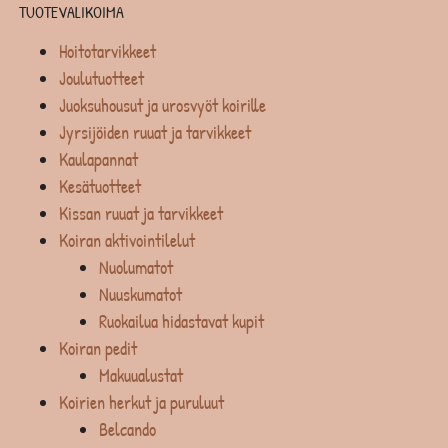
TUOTEVALIKOIMA
Hoitotarvikkeet
Joulutuotteet
Juoksuhousut ja urosvyöt koirille
Jyrsijöiden ruuat ja tarvikkeet
Kaulapannat
Kesätuotteet
Kissan ruuat ja tarvikkeet
Koiran aktivointilelut
Nuolumatot
Nuuskumatot
Ruokailua hidastavat kupit
Koiran pedit
Makuualustat
Koirien herkut ja puruluut
Belcando