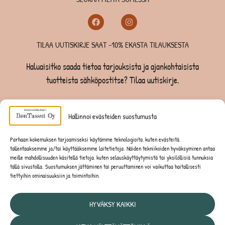
TILAA UUTISKIRJE SAAT -10% EKASTA TILAUKSESTA
Haluaisitko saada tietoa tarjouksista ja ajankohtaisista
tuotteista sähköpostitse? Tilaa uutiskirje.
TILAA UUTISKIRJE -SAAT -10% EKASTA TILAUKSESTA
Hallinnoi evästeiden suostumusta
KOIRILLE
Parhaan kokemuksen tarjoamiseksi käytämme teknologioita, kuten evästeitä,
tallentaaksemme ja/tai käyttääksemme laitetietoja. Näiden tekniikoiden hyväksyminen antaa
KISSOILLE
meille mahdollisuuden käsitellä tietoja, kuten selauskäyttäytymistä tai yksilöllisiä tunnuksia
tällä sivustolla. Suostumuksen jättäminen tai peruuttaminen voi vaikuttaa haitallisesti
tiettyihin ominaisuuksiin ja toimintoihin.
JYRSIJÖILLE
HYVÄKSY KAIKKI