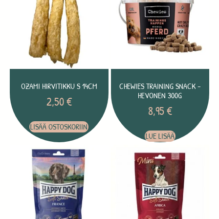
OZAMI HIRVITIKKU S 14CM
CHEWIES TRAINING SNACK –
HEVONEN 300G
2,50
€
8,95
€
LISÄÄ OSTOSKORIIN
LUE LISÄÄ