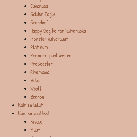
Eukanuba
Golden Eagle
Grandorf
Happy Dog koiran kuivaruoka
Monster kuivaruuat
Platinum
Primum -puolikostea
ProBooster
Riverwood
Valio
Woolf
Zaaron
Koirien lelut
Koirien vaatteet
Kivalo
Muut