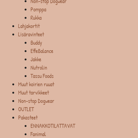
Non-stop Dogwear
Pomppa
Rukka
Lahjakortit
Lisäravinteet
Buddy
EffeBalance
Jakke
Nutrolin
Tassu Foods
Muut koirien ruuat
Muut tarvikkeet
Non-stop Dogwear
OUTLET
Pakasteet
ENNAKKOTILATTAVAT
Fanimal