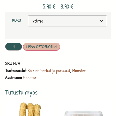
5,90
€
–
8,90
€
KOKO
LISÄÄ OSTOSKORIIN
SKU
N/A
Tuoteosastot
Koirien herkut ja puruluut
,
Monster
Avainsana
Monster
Tutustu myös