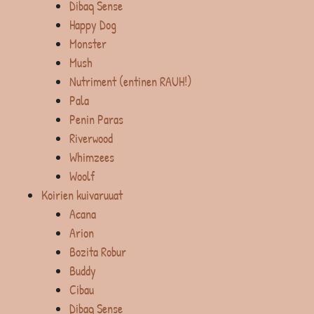
Dibaq Sense
Happy Dog
Monster
Mush
Nutriment (entinen RAUH!)
Pala
Penin Paras
Riverwood
Whimzees
Woolf
Koirien kuivaruuat
Acana
Arion
Bozita Robur
Buddy
Cibau
Dibaq Sense