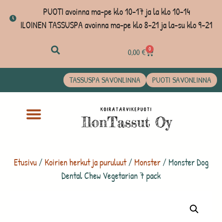
PUOTI avoinna ma-pe klo 10-17 ja la klo 10-14
ILOINEN TASSUSPA avoinna ma-pe klo 8-21 ja la-su klo 9-21
0
0,00
€
TASSUSPA SAVONLINNA
PUOTI SAVONLINNA
Etusivu
/
Koirien herkut ja puruluut
/
Monster
/ Monster Dog
Dental Chew Vegetarian 7 pack