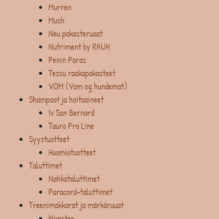
Murren
Mush
Neu pakasteruoat
Nutriment by RAUH
Penin Paras
Tessu raakapakasteet
VOM (Vom og hundemat)
Shampoot ja hoitoaineet
Iv San Bernard
Tauro Pro Line
Syystuotteet
Huomiotuotteet
Taluttimet
Nahkataluttimet
Paracord-taluttimet
Treenimakkarat ja märkäruuat
Monster