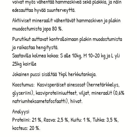
voivat myös vähentää hammaskiveä sekä plakkia, ja näin
edesauttaa hyvää suunterveyttä.
Aktiiviset mineraalit vähentävät hammaskiven ja plakin
muodostumista jopa 80 %.
Purutikut auttavat kontrolloimaan plakin muodostumista
ja raikastaa hengitystä.
Saatavilla kolmea kokoa: S alle 10kg, M 10-20 kg ja L yli
25kg koirille
Jokainen pussi sisältää 7kpl herkkutankoja.
Koostumus: Kasvisperäiset ainesosat (hernetärkkelys,
glyseriini), kasviproteiiniuutteet, viljat, mineraalit (0,6%
natriumheksametafosfaatti), hiivat.
Analyysi
Proteiini: 21 %, Rasva: 2,5 %, Kuitu: 1 %, Tuhka: 3,5 %,
kosteus: 20 %.