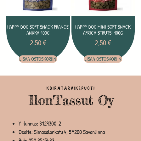
HAPPY DOG SOFT SNACK FRANCE
HAPPY DOG MINI SOFT SNACK
ANKKA 100G
AFRICA STRUTSI 100G
2,50
€
2,50
€
LISÄÄ OSTOSKORIIN
LISÄÄ OSTOSKORIIN
Y-tunnus: 3129300-2
Osoite: Simasalonkatu 4, 57200 Savonlinna
Puh:
050 3515433