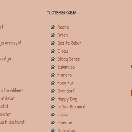
TUOTEMERKKEJÄ
et
Acana
Arion
ja urosvyöt
Bozita Robur
Cibau
uat ja
Dibaq Sense
Eukanuba
Finnero
Foxy Fur
ja tarvikkeet
Grandorf
intilelut
Happy Dog
atot
Iv San Bernard
matot
Jakke
ua hidastavat
Monster
Non-stop