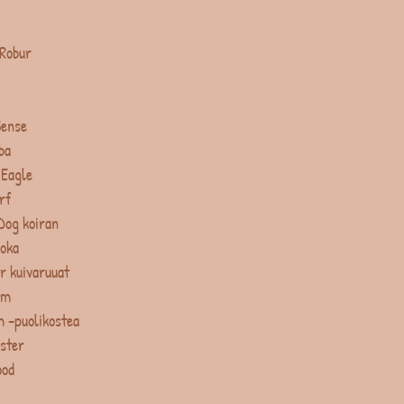
 Robur
Sense
ba
 Eagle
rf
Dog koiran
uoka
r kuivaruuat
um
 -puolikostea
ster
ood