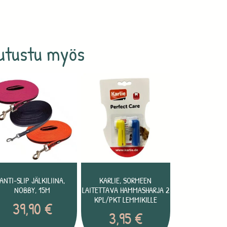
utustu myös
ANTI-SLIP JÄLKILIINA,
KARLIE, SORMEEN
NOBBY, 15M
LAITETTAVA HAMMASHARJA 2
KPL/PKT LEMMIKILLE
39,90
€
3,95
€