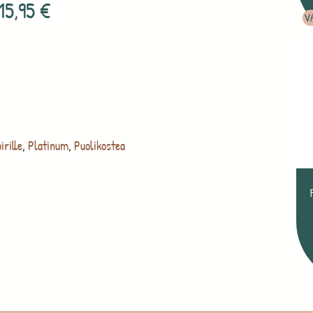
15,95
€
V
irille
,
Platinum
,
Puolikostea