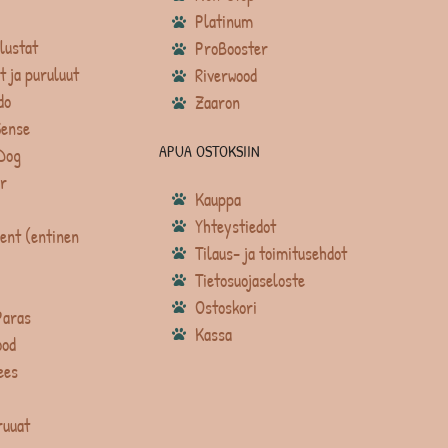
Platinum
lustat
ProBooster
t ja puruluut
Riverwood
do
Zaaron
Sense
APUA OSTOKSIIN
Dog
r
Kauppa
Yhteystiedot
ent (entinen
Tilaus- ja toimitusehdot
Tietosuojaseloste
Ostoskori
Paras
Kassa
ood
ees
ruuat