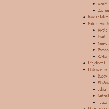
Woolf
Zaaron
Koirien lelut
Koirien vaatt
Kivalo
Muut
Non-st
Pompp
Rukka
Lahjakortit
Lisäravinteet
Buddy
EffeBa
Jakke
Nutrol
Tassu 
Muut koirien 