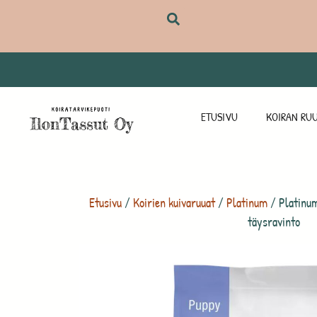
ETUSIVU
KOIRAN RUU
Etusivu
/
Koirien kuivaruuat
/
Platinum
/ Platinum
täysravinto