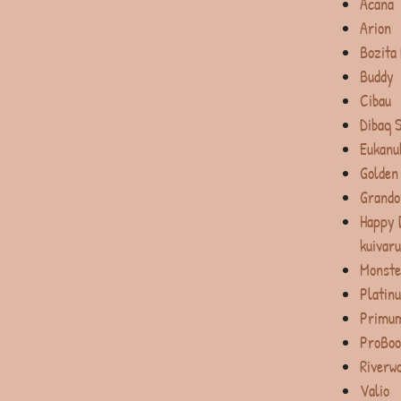
Acana
Arion
Bozita
Buddy
Cibau
Dibaq 
Eukanu
Golden
Grando
Happy 
kuivar
Monste
Platin
Primum
ProBoo
Riverw
Valio