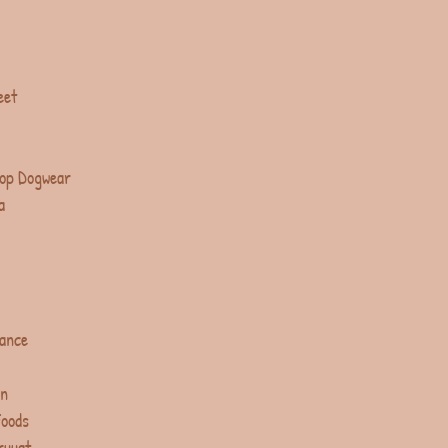
eet
op Dogwear
a
lance
in
Foods
ruuat