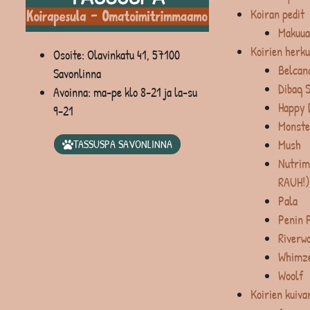
Koiran pedit
Makuua
Koirien herku
Osoite: Olavinkatu 41, 57100
Belcan
Savonlinna
Dibaq 
Avoinna: ma-pe klo 8-21 ja la-su
Happy 
9-21
Monste
Mush
TASSUSPA SAVONLINNA
Nutrim
RAUH!)
Pala
Penin 
Riverw
Whimz
Woolf
Koirien kuiva