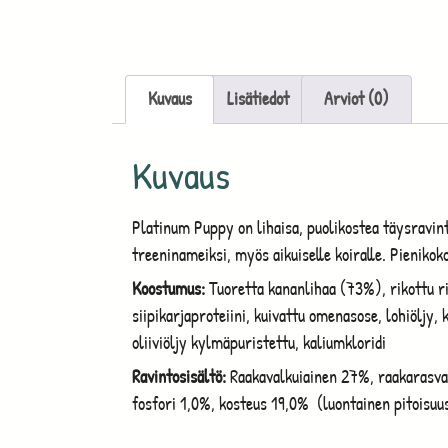
Kuvaus
Lisätiedot
Arviot (0)
Kuvaus
Platinum Puppy on lihaisa, puolikostea täysravint
treeninameiksi, myös aikuiselle koiralle. Pieniko
Koostumus:
Tuoretta kananlihaa (73%), rikottu rii
siipikarjaproteiini, kuivattu omenasose, lohiöljy,
oliiviöljy kylmäpuristettu, kaliumkloridi
Ravintosisältö:
Raakavalkuiainen 27%, raakarasva
fosfori 1,0%, kosteus 19,0% (luontainen pitoisuu