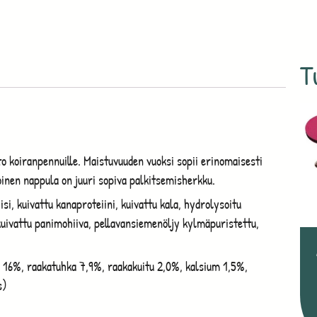
T
o koiranpennuille. Maistuvuuden vuoksi sopii erinomaisesti
koinen nappula on juuri sopiva palkitsemisherkku.
si, kuivattu kanaproteiini, kuivattu kala, hydrolysoitu
 kuivattu panimohiiva, pellavansiemenöljy kylmäpuristettu,
 16%, raakatuhka 7,9%, raakakuitu 2,0%, kalsium 1,5%,
s)