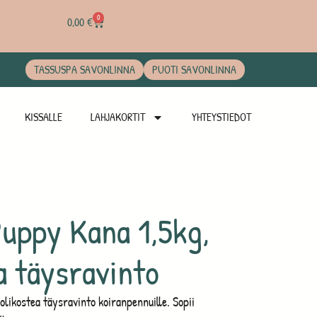
0
0,00
€
TASSUSPA SAVONLINNA
PUOTI SAVONLINNA
KISSALLE
LAHJAKORTIT
YHTEYSTIEDOT
uppy Kana 1,5kg,
a täysravinto
olikostea täysravinto koiranpennuille. Sopii