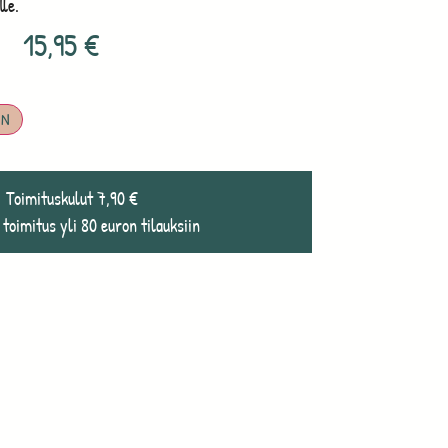
lle.
15,95
€
IN
Toimituskulut 7,90 €
 toimitus yli 80 euron tilauksiin