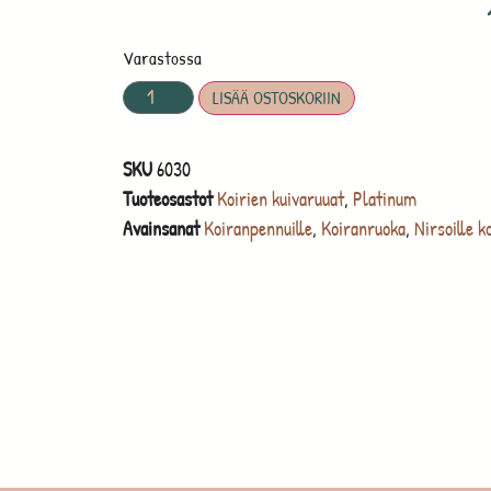
Varastossa
LISÄÄ OSTOSKORIIN
SKU
6030
Tuoteosastot
Koirien kuivaruuat
,
Platinum
Avainsanat
Koiranpennuille
,
Koiranruoka
,
Nirsoille ko