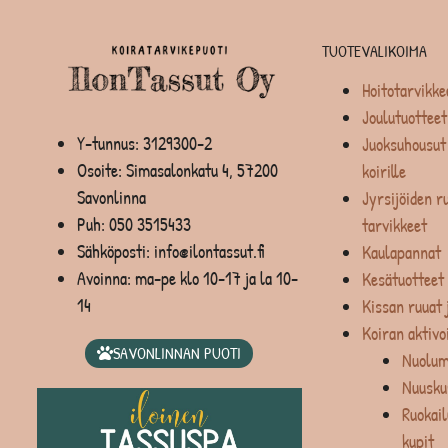
TUOTEVALIKOIMA
Hoitotarvikke
Joulutuotteet
Y-tunnus: 3129300-2
Juoksuhousut 
Osoite: Simasalonkatu 4, 57200
koirille
Savonlinna
Jyrsijöiden ru
Puh:
050 3515433
tarvikkeet
Sähköposti: info@ilontassut.fi
Kaulapannat
Avoinna: ma-pe klo 10-17 ja la 10-
Kesätuotteet
14
Kissan ruuat 
Koiran aktivo
SAVONLINNAN PUOTI
Nuolum
Nuusku
Ruokail
kupit