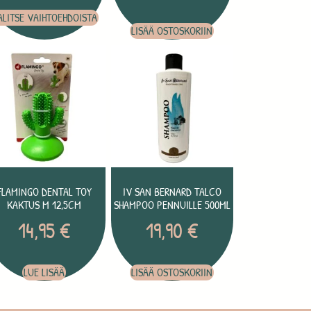
ALITSE VAIHTOEHDOISTA
LISÄÄ OSTOSKORIIN
FLAMINGO DENTAL TOY
IV SAN BERNARD TALCO
KAKTUS M 12,5CM
SHAMPOO PENNUILLE 500ML
14,95
€
19,90
€
LUE LISÄÄ
LISÄÄ OSTOSKORIIN