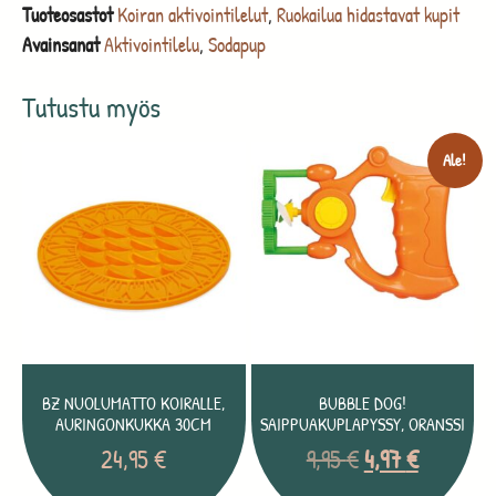
Tuoteosastot
Koiran aktivointilelut
,
Ruokailua hidastavat kupit
Avainsanat
Aktivointilelu
,
Sodapup
Tutustu myös
Ale!
BZ NUOLUMATTO KOIRALLE,
BUBBLE DOG!
AURINGONKUKKA 30CM
SAIPPUAKUPLAPYSSY, ORANSSI
24,95
€
9,95
€
4,97
€