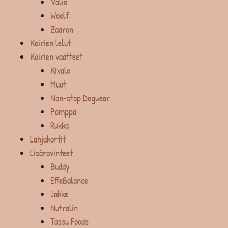
Valio
Woolf
Zaaron
Koirien lelut
Koirien vaatteet
Kivalo
Muut
Non-stop Dogwear
Pomppa
Rukka
Lahjakortit
Lisäravinteet
Buddy
EffeBalance
Jakke
Nutrolin
Tassu Foods