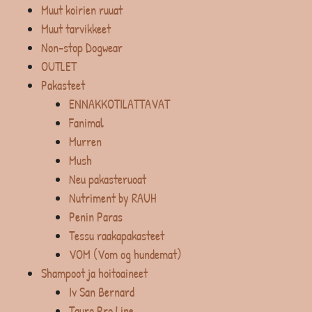
Muut koirien ruuat
Muut tarvikkeet
Non-stop Dogwear
OUTLET
Pakasteet
ENNAKKOTILATTAVAT
Fanimal
Murren
Mush
Neu pakasteruoat
Nutriment by RAUH
Penin Paras
Tessu raakapakasteet
VOM (Vom og hundemat)
Shampoot ja hoitoaineet
Iv San Bernard
Tauro Pro Line