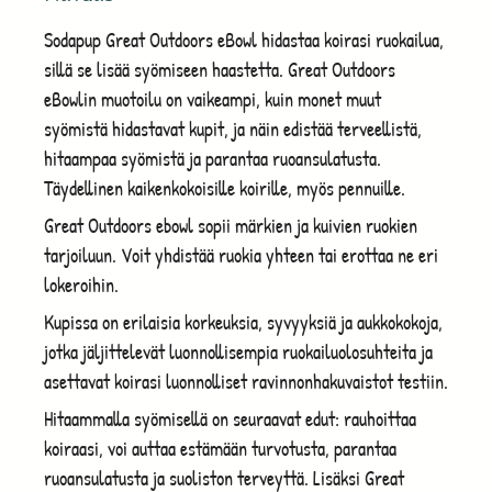
Sodapup Great Outdoors eBowl hidastaa koirasi ruokailua,
sillä se lisää syömiseen haastetta. Great Outdoors
eBowlin muotoilu on vaikeampi, kuin monet muut
syömistä hidastavat kupit, ja näin edistää terveellistä,
hitaampaa syömistä ja parantaa ruoansulatusta.
Täydellinen kaikenkokoisille koirille, myös pennuille.
Great Outdoors ebowl sopii märkien ja kuivien ruokien
tarjoiluun. Voit yhdistää ruokia yhteen tai erottaa ne eri
lokeroihin.
Kupissa on erilaisia korkeuksia, syvyyksiä ja aukkokokoja,
jotka jäljittelevät luonnollisempia ruokailuolosuhteita ja
asettavat koirasi luonnolliset ravinnonhakuvaistot testiin.
Hitaammalla syömisellä on seuraavat edut: rauhoittaa
koiraasi, voi auttaa estämään turvotusta, parantaa
ruoansulatusta ja suoliston terveyttä. Lisäksi Great