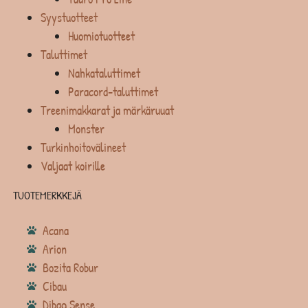
Syystuotteet
Huomiotuotteet
Taluttimet
Nahkataluttimet
Paracord-taluttimet
Treenimakkarat ja märkäruuat
Monster
Turkinhoitovälineet
Valjaat koirille
TUOTEMERKKEJÄ
Acana
Arion
Bozita Robur
Cibau
Dibaq Sense