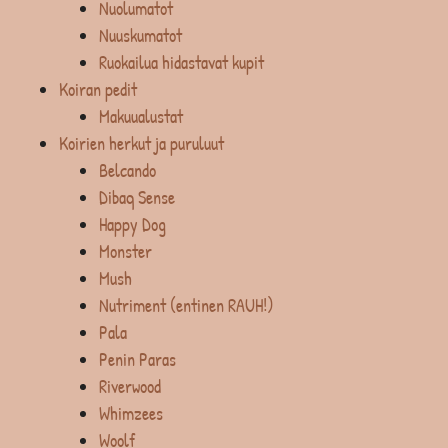
Nuolumatot
Nuuskumatot
Ruokailua hidastavat kupit
Koiran pedit
Makuualustat
Koirien herkut ja puruluut
Belcando
Dibaq Sense
Happy Dog
Monster
Mush
Nutriment (entinen RAUH!)
Pala
Penin Paras
Riverwood
Whimzees
Woolf