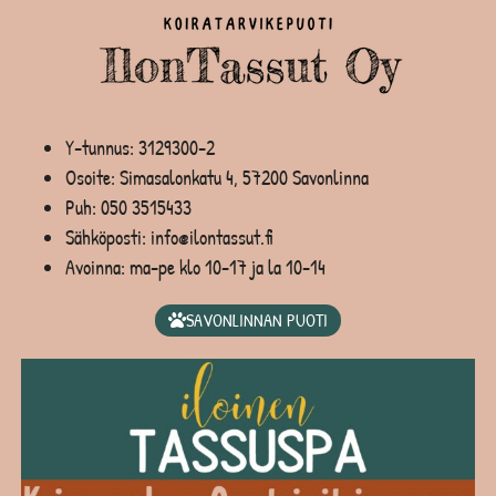
Y-tunnus: 3129300-2
Osoite: Simasalonkatu 4, 57200 Savonlinna
Puh:
050 3515433
Sähköposti: info@ilontassut.fi
Avoinna: ma-pe klo 10-17 ja la 10-14
SAVONLINNAN PUOTI