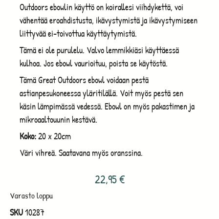
Outdoors ebowlin käyttö on koirallesi viihdykettä, voi
vähentää eroahdistusta, ikävystymistä ja ikävystymiseen
liittyvää ei-toivottua käyttäytymistä.
Tämä ei ole purulelu. Valvo lemmikkiäsi käyttäessä
kulhoa. Jos ebowl vaurioituu, poista se käytöstä.
Tämä Great Outdoors ebowl voidaan pestä
astianpesukoneessa yläritilällä. Voit myös pestä sen
käsin lämpimässä vedessä. Ebowl on myös pakastimen ja
mikroaaltouunin kestävä.
Koko:
20 x 20cm
Väri vihreä. Saatavana myös oranssina.
22,95
€
Varasto loppu
SKU
10287