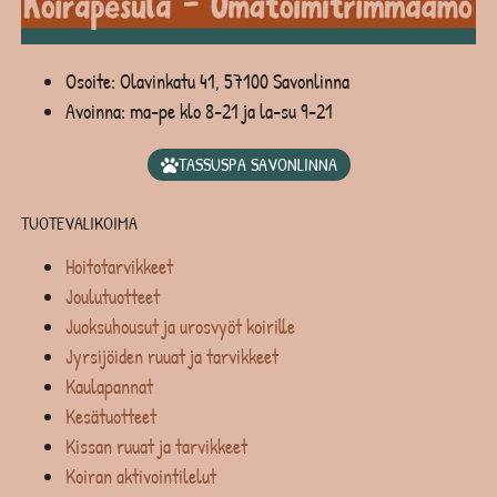
Osoite: Olavinkatu 41, 57100 Savonlinna
Avoinna: ma-pe klo 8-21 ja la-su 9-21
TASSUSPA SAVONLINNA
TUOTEVALIKOIMA
Hoitotarvikkeet
Joulutuotteet
Juoksuhousut ja urosvyöt koirille
Jyrsijöiden ruuat ja tarvikkeet
Kaulapannat
Kesätuotteet
Kissan ruuat ja tarvikkeet
Koiran aktivointilelut