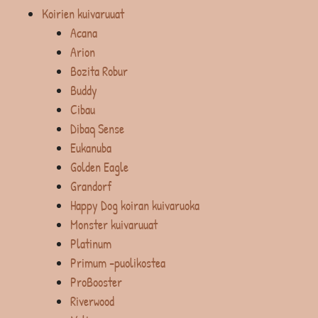
Koirien kuivaruuat
Acana
Arion
Bozita Robur
Buddy
Cibau
Dibaq Sense
Eukanuba
Golden Eagle
Grandorf
Happy Dog koiran kuivaruoka
Monster kuivaruuat
Platinum
Primum -puolikostea
ProBooster
Riverwood