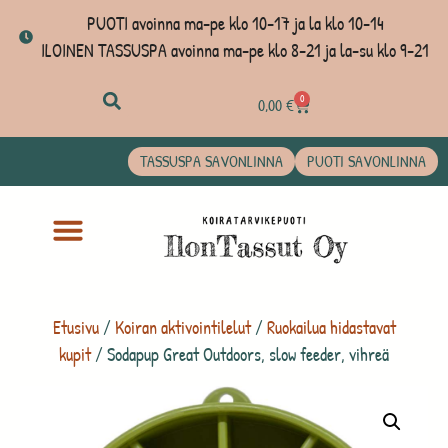
PUOTI avoinna ma-pe klo 10-17 ja la klo 10-14
ILOINEN TASSUSPA avoinna ma-pe klo 8-21 ja la-su klo 9-21
0
0,00
€
TASSUSPA SAVONLINNA
PUOTI SAVONLINNA
Etusivu
/
Koiran aktivointilelut
/
Ruokailua hidastavat
kupit
/ Sodapup Great Outdoors, slow feeder, vihreä