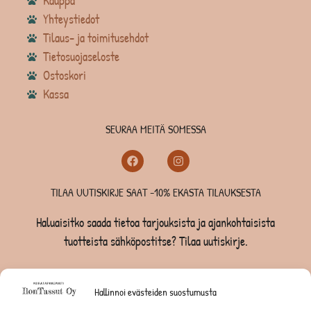
Kauppa
Yhteystiedot
Tilaus- ja toimitusehdot
Tietosuojaseloste
Ostoskori
Kassa
SEURAA MEITÄ SOMESSA
TILAA UUTISKIRJE SAAT -10% EKASTA TILAUKSESTA
Haluaisitko saada tietoa tarjouksista ja ajankohtaisista
tuotteista sähköpostitse? Tilaa uutiskirje.
TILAA UUTISKIRJE -SAAT -10% EKASTA TILAUKSESTA
Hallinnoi evästeiden suostumusta