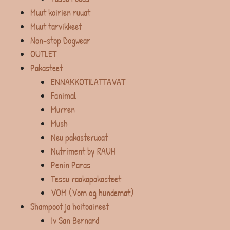
Muut koirien ruuat
Muut tarvikkeet
Non-stop Dogwear
OUTLET
Pakasteet
ENNAKKOTILATTAVAT
Fanimal
Murren
Mush
Neu pakasteruoat
Nutriment by RAUH
Penin Paras
Tessu raakapakasteet
VOM (Vom og hundemat)
Shampoot ja hoitoaineet
Iv San Bernard