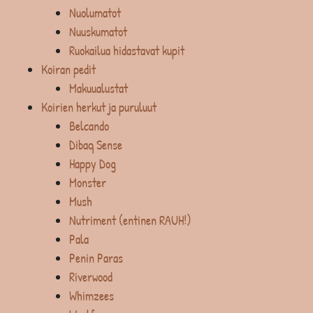
Nuolumatot
Nuuskumatot
Ruokailua hidastavat kupit
Koiran pedit
Makuualustat
Koirien herkut ja puruluut
Belcando
Dibaq Sense
Happy Dog
Monster
Mush
Nutriment (entinen RAUH!)
Pala
Penin Paras
Riverwood
Whimzees