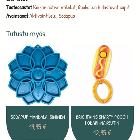
Tuoteosastot
Koiran aktivointilelut
,
Ruokailua hidastavat kupit
Avainsanat
Aktivointilelu
,
Sodapup
Tutustu myös
SODAPUP MANDALA, SININEN
BRIGHTKINS SMARTY POOCH,
HODARI-NAKSUTIN
19,95
€
12,95
€