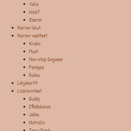
Valio
Woolf
Zaaron
Koirien lelut
Koirien vaatteet
Kivalo
Muut
Non-stop Dogwear
Pomppa
Rukka
Lahjakortit
Lisäravinteet
Buddy
EffeBalance
Jakke
Nutrolin
Tassu Foods