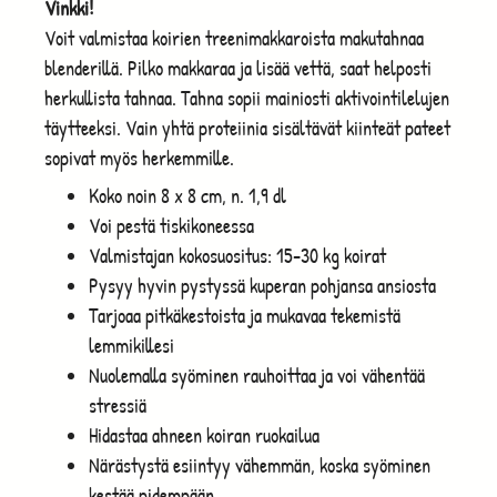
Vinkki!
Voit valmistaa koirien treenimakkaroista makutahnaa
blenderillä. Pilko makkaraa ja lisää vettä, saat helposti
herkullista tahnaa. Tahna sopii mainiosti aktivointilelujen
täytteeksi. Vain yhtä proteiinia sisältävät kiinteät pateet
sopivat myös herkemmille.
Koko noin 8 x 8 cm, n. 1,9 dl
Voi pestä tiskikoneessa
Valmistajan kokosuositus: 15-30 kg koirat
Pysyy hyvin pystyssä kuperan pohjansa ansiosta
Tarjoaa pitkäkestoista ja mukavaa tekemistä
lemmikillesi
Nuolemalla syöminen rauhoittaa ja voi vähentää
stressiä
Hidastaa ahneen koiran ruokailua
Närästystä esiintyy vähemmän, koska syöminen
kestää pidempään