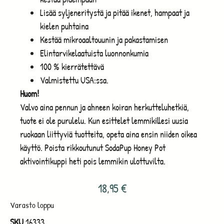
Lisää syljeneritystä ja pitää ikenet, hampaat ja
kielen puhtaina
Kestää mikroaaltouunin ja pakastamisen
Elintarvikelaatuista luonnonkumia
100 % kierrätettävä
Valmistettu USA:ssa.
Huom!
Valvo aina pennun ja ahneen koiran herkutteluhetkiä,
tuote ei ole purulelu. Kun esittelet lemmikillesi uusia
ruokaan liittyviä tuotteita, opeta aina ensin niiden oikea
käyttö. Poista rikkoutunut SodaPup Honey Pot
aktivointikuppi heti pois lemmikin ulottuvilta.
18,95
€
Varasto loppu
SKU
16333