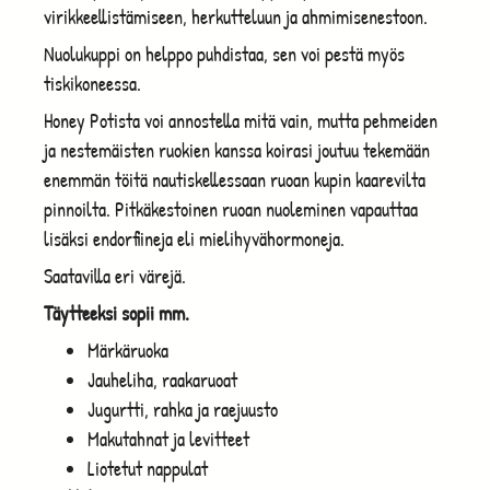
virikkeellistämiseen, herkutteluun ja ahmimisenestoon.
Nuolukuppi on helppo puhdistaa, sen voi pestä myös
tiskikoneessa.
Honey Potista voi annostella mitä vain, mutta pehmeiden
ja nestemäisten ruokien kanssa koirasi joutuu tekemään
enemmän töitä nautiskellessaan ruoan kupin kaarevilta
pinnoilta. Pitkäkestoinen ruoan nuoleminen vapauttaa
lisäksi endorfiineja eli mielihyvähormoneja.
Saatavilla eri värejä.
Täytteeksi sopii mm.
Märkäruoka
Jauheliha, raakaruoat
Jugurtti, rahka ja raejuusto
Makutahnat ja levitteet
Liotetut nappulat