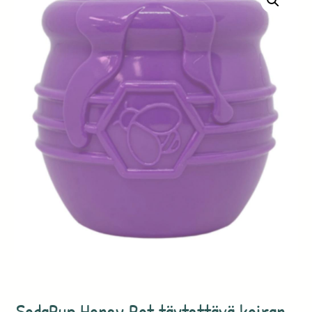
SodaPup Honey Pot täytettävä koiran