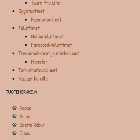
Tauro Pro Line
Syystuotteet
Huomiotuotteet
Taluttimet
Nahkataluttimet
Paracord-taluttimet
Treenimakkarat ja märkäruuat
Monster
Turkinhoitovälineet
Valjaat koirille
TUOTEMERKKEJÄ
Acana
Arion
Bozita Robur
Cibau