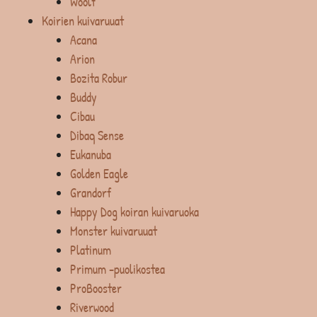
Woolf
Koirien kuivaruuat
Acana
Arion
Bozita Robur
Buddy
Cibau
Dibaq Sense
Eukanuba
Golden Eagle
Grandorf
Happy Dog koiran kuivaruoka
Monster kuivaruuat
Platinum
Primum -puolikostea
ProBooster
Riverwood