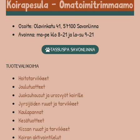
Osoite: Olavinkatu 41, 57100 Savonlinna
Avoinna: ma-pe klo 8-21 ja la-su 9-21
TASSUSPA SAVONLINNA
TUOTEVALIKOIMA
Hoitotarvikkeet
Joulutuotteet
Juoksuhousut ja urosvyöt koirille
Jyrsijöiden ruuat ja tarvikkeet
Kaulapannat
Kesätuotteet
Kissan ruuat ja tarvikkeet
Koiran aktivointilelut