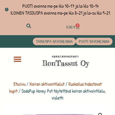
PUOTI avoinna ma-pe klo 10-17 ja la klo 10-14
ILOINEN TASSUSPA avoinna ma-pe klo 8-21 ja la-su klo 9-21
0
0,00
€
TASSUSPA SAVONLINNA
PUOTI SAVONLINNA
Etusivu
/
Koiran aktivointilelut
/
Ruokailua hidastavat
kupit
/ SodaPup Honey Pot täytettävä koiran aktivointilelu,
violetti