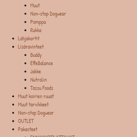
Muut
Non-stop Dogwear
Pomppa
Rukka
Lahjakortit
Lisäravinteet
Buddy
EffeBalance
Jakke
Nutrolin
Tassu Foods
Muut koirien ruuat
Muut tarvikkeet
Non-stop Dogwear
OUTLET
Pakasteet