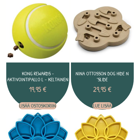
KONG REWARDS -
NINA OTTOSSON DOG HIDE N
AKTIVOINTIPALLO L – KELTAINEN
´SLIDE
19,95
€
29,95
€
LISÄÄ OSTOSKORIIN
LUE LISÄÄ