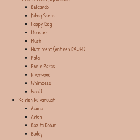
Belcando
Dibaq Sense
Happy Dog
Monster
Mush
Nutriment (entinen RAUH!)
Pala
Penin Paras
Riverwood
Whimzees
Woolf
Koirien kuivaruuat
Acana
Arion
Bozita Robur
Buddy