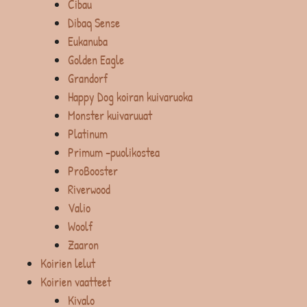
Cibau
Dibaq Sense
Eukanuba
Golden Eagle
Grandorf
Happy Dog koiran kuivaruoka
Monster kuivaruuat
Platinum
Primum -puolikostea
ProBooster
Riverwood
Valio
Woolf
Zaaron
Koirien lelut
Koirien vaatteet
Kivalo