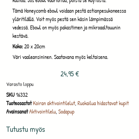
kulhoa. Jos ebowl vaurioituu, poista se käytöstä.
Tämä Honeycomb ebowl voidaan pestä astianpesukoneessa
yläritilällä. Voit myös pestä sen käsin lämpimässä
vedessä. Ebowl on myös pakastimen ja mikroaaltouunin
kestävä.
Koko:
20 x 20cm
Väri vaaleansininen. Saatavana myös keltaisena.
24,95
€
Varasto loppu
SKU
16332
Tuoteosastot
Koiran aktivointilelut
,
Ruokailua hidastavat kupit
Avainsanat
Aktivointilelu
,
Sodapup
Tutustu myös