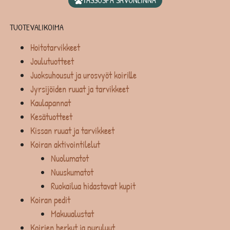
TASSUSPA SAVONLINNA
TUOTEVALIKOIMA
Hoitotarvikkeet
Joulutuotteet
Juoksuhousut ja urosvyöt koirille
Jyrsijöiden ruuat ja tarvikkeet
Kaulapannat
Kesätuotteet
Kissan ruuat ja tarvikkeet
Koiran aktivointilelut
Nuolumatot
Nuuskumatot
Ruokailua hidastavat kupit
Koiran pedit
Makuualustat
Koirien herkut ja puruluut