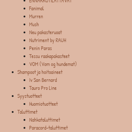
ENNAKKOTILATTAVAT
Fanimal
Murren
Mush
Neu pakasteruoat
Nutriment by RAUH
Penin Paras
Tessu raakapakasteet
VOM (Vom og hundemat)
Shampoot ja hoitoaineet
Iv San Bernard
Tauro Pro Line
Syystuotteet
Huomiotuotteet
Taluttimet
Nahkataluttimet
Paracord-taluttimet