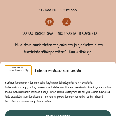
SEURAA MEITÄ SOMESSA
TILAA UUTISKIRJE SAAT -10% EKASTA TILAUKSESTA
Haluaisitko saada tietoa tarjouksista ja ajankohtaisista
tuotteista sähköpostitse? Tilaa uutiskirje.
TILAA UUTISKIRJE -SAAT -10% EKASTA TILAUKSESTA
Hallinnoi evästeiden suostumusta
KOIRILLE
Parhaan kokemuksen tarjoamiseksi käytämme teknologioita, kuten evästeitä,
tallentaaksemme ja/tai käyttääksemme laitetietoja. Näiden tekniikoiden hyväksyminen antaa
KISSOILLE
meille mahdollisuuden käsitellä tietoja, kuten selauskäyttäytymistä tai yksilöllisiä tunnuksia
tällä sivustolla. Suostumuksen jättäminen tai peruuttaminen voi vaikuttaa haitallisesti
tiettyihin ominaisuuksiin ja toimintoihin.
JYRSIJÖILLE
HYVÄKSY KAIKKI