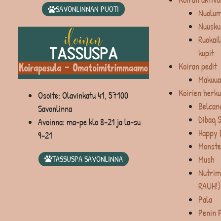
SAVONLINNAN PUOTI
Nuolum
Nuusku
Ruokail
kupit
Koiran pedit
Makuua
Koirien herku
Osoite: Olavinkatu 41, 57100
Belcan
Savonlinna
Dibaq 
Avoinna: ma-pe klo 8-21 ja la-su
Happy 
9-21
Monste
Mush
TASSUSPA SAVONLINNA
Nutrim
RAUH!)
Pala
Penin 