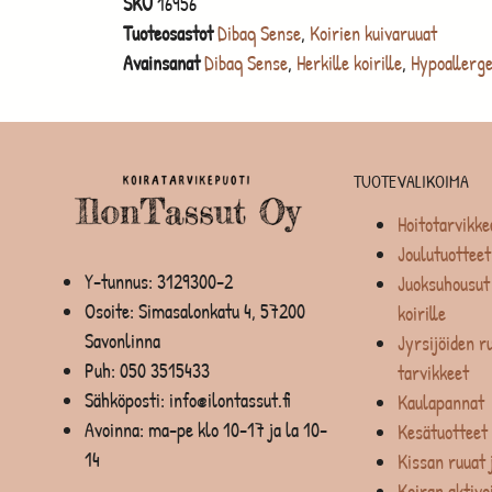
SKU
16956
Tuoteosastot
Dibaq Sense
,
Koirien kuivaruuat
Avainsanat
Dibaq Sense
,
Herkille koirille
,
Hypoallerge
TUOTEVALIKOIMA
Hoitotarvikke
Joulutuotteet
Y-tunnus: 3129300-2
Juoksuhousut 
Osoite: Simasalonkatu 4, 57200
koirille
Savonlinna
Jyrsijöiden ru
Puh:
050 3515433
tarvikkeet
Sähköposti: info@ilontassut.fi
Kaulapannat
Avoinna: ma-pe klo 10-17 ja la 10-
Kesätuotteet
14
Kissan ruuat 
Koiran aktivo