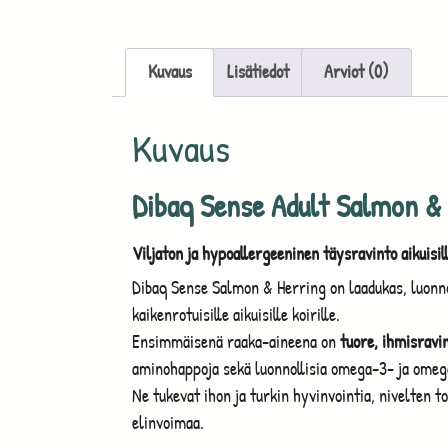
Kuvaus
Lisätiedot
Arviot (0)
Kuvaus
Dibaq Sense Adult Salmon &
Viljaton ja hypoallergeeninen täysravinto aikuisill
Dibaq Sense Salmon & Herring on laadukas, luonnol
kaikenrotuisille aikuisille koirille.
Ensimmäisenä raaka-aineena on
tuore, ihmisravi
aminohappoja sekä luonnollisia omega-3- ja ome
Ne tukevat ihon ja turkin hyvinvointia, nivelten t
elinvoimaa.