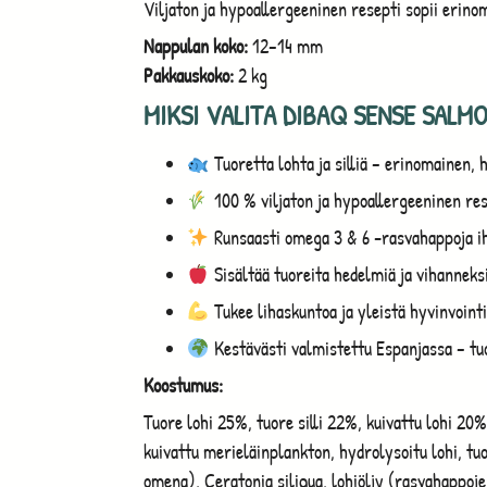
Viljaton ja hypoallergeeninen resepti sopii erinoma
Nappulan koko:
12–14 mm
Pakkauskoko:
2 kg
MIKSI VALITA DIBAQ SENSE SALMO
Tuoretta lohta ja silliä – erinomainen, 
100 % viljaton ja hypoallergeeninen res
Runsaasti omega 3 & 6 -rasvahappoja iho
Sisältää tuoreita hedelmiä ja vihanneksi
Tukee lihaskuntoa ja yleistä hyvinvoint
Kestävästi valmistettu Espanjassa – tuor
Koostumus:
Tuore lohi 25%, tuore silli 22%, kuivattu lohi 20
kuivattu merieläinplankton, hydrolysoitu lohi, tu
omena), Ceratonia siliqua, lohiöljy (rasvahappoje