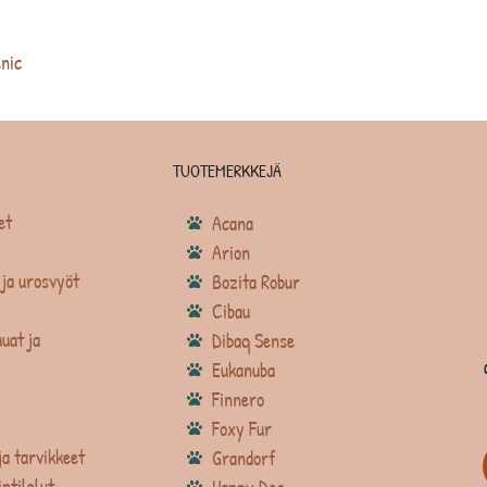
nic
TUOTEMERKKEJÄ
et
Acana
Arion
ja urosvyöt
Bozita Robur
Cibau
uat ja
Dibaq Sense
Eukanuba
Finnero
Foxy Fur
ja tarvikkeet
Grandorf
intilelut