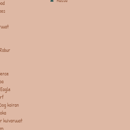
Kassa
ood
ees
ruuat
 Robur
Sense
ba
 Eagle
rf
Dog koiran
uoka
r kuivaruuat
um