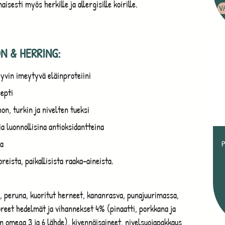
isesti myös herkille ja allergisille koirille.
V
N & HERRING:
hyvin imeytyvä eläinproteiini
epti
n, turkin ja nivelten tueksi
a luonnollisina antioksidantteina
ia
eista, paikallisista raaka-aineista.
%, peruna, kuoritut herneet, kananrasva, punajuurimassa,
oreet hedelmät ja vihannekset 4% (pinaatti, porkkana ja
n omega 3 ja 6 lähde), kivennäisaineet, nivelsuojapakkaus