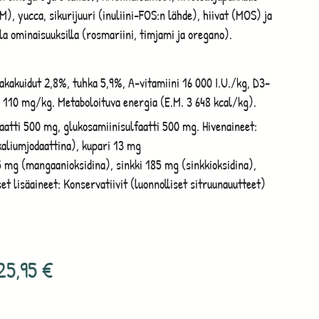
M), yucca, sikurijuuri (inuliini-FOS:n lähde), hiivat (MOS) ja
lla ominaisuuksilla (rosmariini, timjami ja oregano).
akakuidut 2,8%, tuhka 5,9%, A-vitamiini 16 000 I.U./kg, D3-
) 110 mg/kg. Metaboloituva energia (E.M. 3 648 kcal/kg).
faatti 500 mg, glukosamiinisulfaatti 500 mg. Hivenaineet:
kaliumjodaattina), kupari 13 mg
 mg (mangaanioksidina), sinkki 185 mg (sinkkioksidina),
et lisäaineet: Konservatiivit (luonnolliset sitruunauutteet)
25,95
€