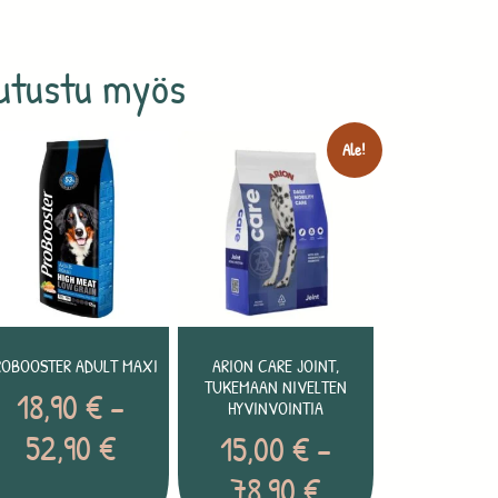
utustu myös
Ale!
ROBOOSTER ADULT MAXI
ARION CARE JOINT,
TUKEMAAN NIVELTEN
18,90
€
–
HYVINVOINTIA
52,90
€
15,00
€
–
78,90
€