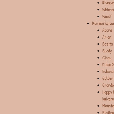
Riverw
Whimz
Woolf
Koirien kuiva
Acana
Arion
Bozita
Buddy
Cibau
Dibaq 
Eukanu
Golden
Grando
Happy 
kuivar
Monste
Platin