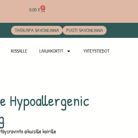
0
0,00
€
TASSUSPA SAVONLINNA
PUOTI SAVONLINNA
KISSALLE
LAHJAKORTIT
YHTEYSTIEDOT
e Hypoallergenic
g
äysravinto aikuisille koirille