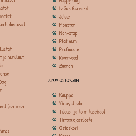
Happy Dog
atot
Iv San Bernard
matot
Jakke
ua hidastavat
Monster
Non-stop
Platinum
lustat
ProBooster
t ja puruluut
Riverwood
do
Zaaron
Sense
APUA OSTOKSIIN
Dog
r
Kauppa
Yhteystiedot
ent (entinen
Tilaus- ja toimitusehdot
Tietosuojaseloste
Ostoskori
Paras