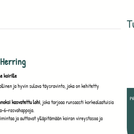
T
 Herring
e koirille
linen ja hyvin sulava täysravinto, joka on kehitetty
P
nnoksi kasvatettu lohi
, joka tarjoaa runsaasti korkealaatuisia
ga-6-rasvahappoja.
oimintaa ja auttavat ylläpitämään koiran vireystasoa ja