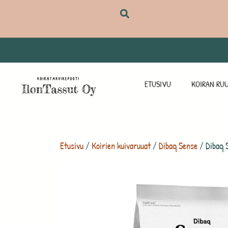
ETUSIVU
KOIRAN RUU
Etusivu
/
Koirien kuivaruuat
/
Dibaq Sense
/ Dibaq 