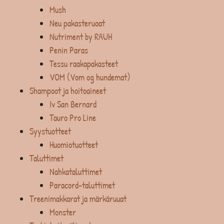
Mush
Neu pakasteruoat
Nutriment by RAUH
Penin Paras
Tessu raakapakasteet
VOM (Vom og hundemat)
Shampoot ja hoitoaineet
Iv San Bernard
Tauro Pro Line
Syystuotteet
Huomiotuotteet
Taluttimet
Nahkataluttimet
Paracord-taluttimet
Treenimakkarat ja märkäruuat
Monster