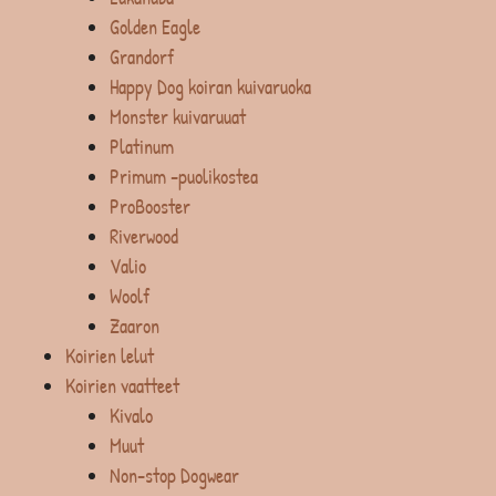
Golden Eagle
Grandorf
Happy Dog koiran kuivaruoka
Monster kuivaruuat
Platinum
Primum -puolikostea
ProBooster
Riverwood
Valio
Woolf
Zaaron
Koirien lelut
Koirien vaatteet
Kivalo
Muut
Non-stop Dogwear