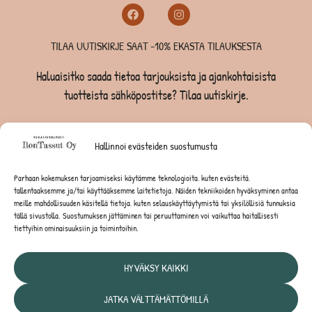
TILAA UUTISKIRJE SAAT -10% EKASTA TILAUKSESTA
Haluaisitko saada tietoa tarjouksista ja ajankohtaisista
tuotteista sähköpostitse? Tilaa uutiskirje.
TILAA UUTISKIRJE -SAAT -10% EKASTA TILAUKSESTA
Hallinnoi evästeiden suostumusta
KOIRILLE
Parhaan kokemuksen tarjoamiseksi käytämme teknologioita, kuten evästeitä,
tallentaaksemme ja/tai käyttääksemme laitetietoja. Näiden tekniikoiden hyväksyminen antaa
KISSOILLE
meille mahdollisuuden käsitellä tietoja, kuten selauskäyttäytymistä tai yksilöllisiä tunnuksia
tällä sivustolla. Suostumuksen jättäminen tai peruuttaminen voi vaikuttaa haitallisesti
tiettyihin ominaisuuksiin ja toimintoihin.
JYRSIJÖILLE
HYVÄKSY KAIKKI
JATKA VÄLTTÄMÄTTÖMILLÄ
Tietosuojaseloste