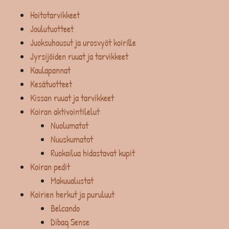
Hoitotarvikkeet
Joulutuotteet
Juoksuhousut ja urosvyöt koirille
Jyrsijöiden ruuat ja tarvikkeet
Kaulapannat
Kesätuotteet
Kissan ruuat ja tarvikkeet
Koiran aktivointilelut
Nuolumatot
Nuuskumatot
Ruokailua hidastavat kupit
Koiran pedit
Makuualustat
Koirien herkut ja puruluut
Belcando
Dibaq Sense