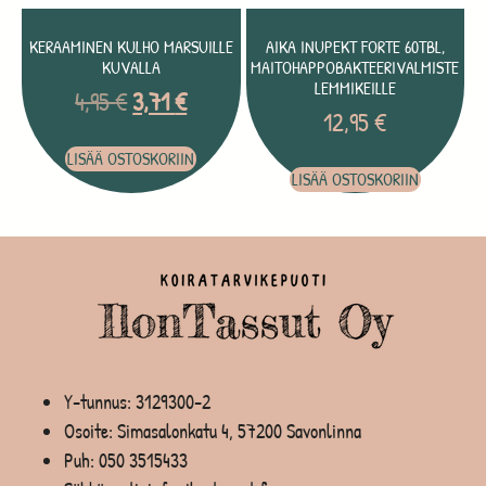
KERAAMINEN KULHO MARSUILLE
AIKA INUPEKT FORTE 60TBL,
KUVALLA
MAITOHAPPOBAKTEERIVALMISTE
LEMMIKEILLE
4,95
€
3,71
€
12,95
€
LISÄÄ OSTOSKORIIN
LISÄÄ OSTOSKORIIN
Y-tunnus: 3129300-2
Osoite: Simasalonkatu 4, 57200 Savonlinna
Puh:
050 3515433