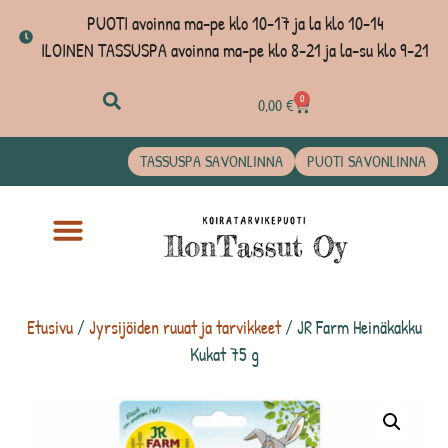
PUOTI avoinna ma-pe klo 10-17 ja la klo 10-14
ILOINEN TASSUSPA avoinna ma-pe klo 8-21 ja la-su klo 9-21
0
0,00
€
TASSUSPA SAVONLINNA
PUOTI SAVONLINNA
Etusivu
/
Jyrsijöiden ruuat ja tarvikkeet
/ JR Farm Heinäkakku
Kukat 75 g