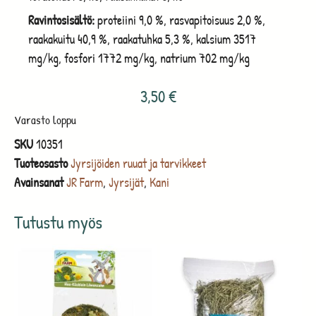
Ravintosisältö:
proteiini 9,0 %, rasvapitoisuus 2,0 %,
raakakuitu 40,9 %, raakatuhka 5,3 %, kalsium 3517
mg/kg, fosfori 1772 mg/kg, natrium 702 mg/kg
3,50
€
Varasto loppu
SKU
10351
Tuoteosasto
Jyrsijöiden ruuat ja tarvikkeet
Avainsanat
JR Farm
,
Jyrsijät
,
Kani
Tutustu myös