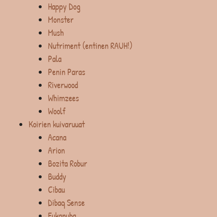
Happy Dog
Monster
Mush
Nutriment (entinen RAUH!)
Pala
Penin Paras
Riverwood
Whimzees
Woolf
Koirien kuivaruuat
Acana
Arion
Bozita Robur
Buddy
Cibau
Dibaq Sense
Eukanuba