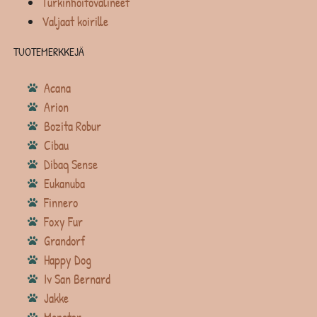
Turkinhoitovälineet
Valjaat koirille
TUOTEMERKKEJÄ
Acana
Arion
Bozita Robur
Cibau
Dibaq Sense
Eukanuba
Finnero
Foxy Fur
Grandorf
Happy Dog
Iv San Bernard
Jakke