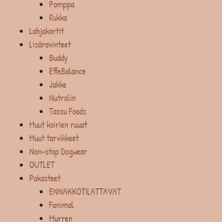
Pomppa
Rukka
Lahjakortit
Lisäravinteet
Buddy
EffeBalance
Jakke
Nutrolin
Tassu Foods
Muut koirien ruuat
Muut tarvikkeet
Non-stop Dogwear
OUTLET
Pakasteet
ENNAKKOTILATTAVAT
Fanimal
Murren