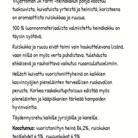
Viljattoman JR Farm -heinäkakun pohja koostuu
tuoksuvista, kuivatuista yrteistä ja heinistä, koristeena
on aromaattista ruiskukkaa ja ruusua.
100 % luonnonmateriaalista valmistettu heinäkakku on
täysin syötävä.
Ruiskukka ja ruusu eivät toimi vain houkuttelevana lisänä,
vaan niillä on myös verta puhdistava, tulehdusta
ehkäisevä ja rauhoittava vaikutus ruoansulatuselimiin.
Hellästi kuivattu vuoristoniittyheinä on kaikkien
kasvinsyöjien pieneläinten terveellisen ruokavalion
perusta. Korkea raakakuitupitoisuus edistää myös
pieneläinten ja kääpiökanien tärkeää hampaiden
hyvinvointia.
Täydennysrehu kaikille jyrsijöille ja kaneille.
Koostumus:
vuoristoniityn heinä 86,2%, ruiskukan
terälehdet 6,9%, ruusunkukat 6,9%