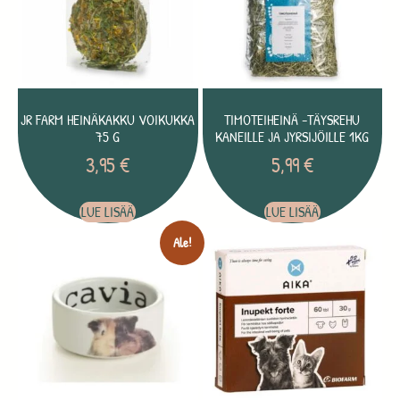
JR FARM HEINÄKAKKU VOIKUKKA
TIMOTEIHEINÄ -TÄYSREHU
75 G
KANEILLE JA JYRSIJÖILLE 1KG
3,95
€
5,99
€
LUE LISÄÄ
LUE LISÄÄ
Ale!