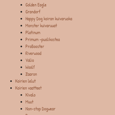
Golden Eagle
Grandorf
Happy Dog koiran kuivaruoka
Monster kuivaruuat
Platinum
Primum -puolikostea
ProBooster
Riverwood
Valio
Woolf
Zaaron
Koirien lelut
Koirien vaatteet
Kivalo
Muut
Non-stop Dogwear