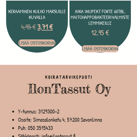
KERAAMINEN KULHO MARSUILLE
AIKA INUPEKT FORTE 60TBL,
KUVALLA
MAITOHAPPOBAKTEERIVALMISTE
LEMMIKEILLE
4,95
€
3,71
€
12,95
€
LISÄÄ OSTOSKORIIN
LISÄÄ OSTOSKORIIN
Y-tunnus: 3129300-2
Osoite: Simasalonkatu 4, 57200 Savonlinna
Puh:
050 3515433
Sähköposti: info@ilontassut.fi