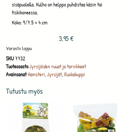
sisäpuolella. Kulho on helppo puhdistaa käsin tai
tiskikoneessa.
Koko: 9/7.5 × 4 cm
3,95
€
Varasto loppu
SKU
7732
Tuoteosasto
Jyrsijöiden ruuat ja tarvikkeet
Avainsanat
Hamsteri
,
Jyrsijät
,
Ruokakuppi
Tutustu myös