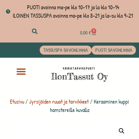
PUOTI avoinna ma-pe klo 10-17 ja la klo 10-14
ILOINEN TASSUSPA avoinna ma-pe klo 8-21 ja la-su klo 9-21
0
0,00
€
TASSUSPA SAVONLINNA
PUOTI SAVONLINNA
Etusivu
/
Jyrsijöiden ruuat ja tarvikkeet
/ Keraaminen kuppi
hamstereille kuvalla