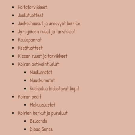
Hoitotarvikkeet
Joulutuotteet
Juoksuhousut ja urosvyöt koirille
Jyrsijöiden ruuat ja tarvikkeet
Kaulapannat
Kesätuotteet
Kissan ruuat ja tarvikkeet
Koiran aktivointilelut
Nuolumatot
Nuuskumatot
Ruokailua hidastavat kupit
Koiran pedit
Makuualustat
Koirien herkut ja puruluut
Belcando
Dibaq Sense