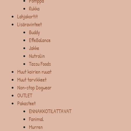
Pomppa
Rukka
Lahjakortit
Lisäravinteet
Buddy
EffeBalance
Jakke
Nutrolin
Tassu Foods
Muut koirien ruuat
Muut tarvikkeet
Non-stop Dogwear
OUTLET
Pakasteet
ENNAKKOTILATTAVAT
Fanimal
Murren