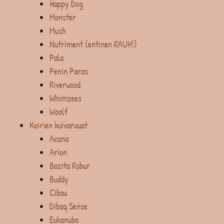
Happy Dog
Monster
Mush
Nutriment (entinen RAUH!)
Pala
Penin Paras
Riverwood
Whimzees
Woolf
Koirien kuivaruuat
Acana
Arion
Bozita Robur
Buddy
Cibau
Dibaq Sense
Eukanuba