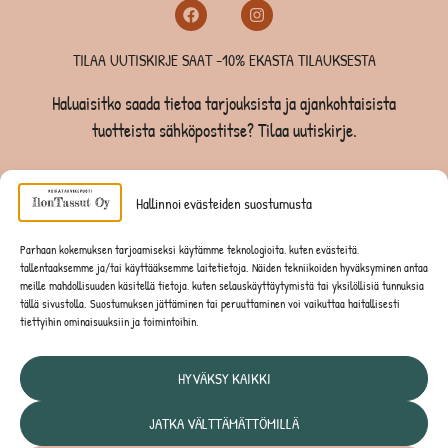
TILAA UUTISKIRJE SAAT -10% EKASTA TILAUKSESTA
Haluaisitko saada tietoa tarjouksista ja ajankohtaisista
tuotteista sähköpostitse? Tilaa uutiskirje.
TILAA UUTISKIRJE -SAAT -10% EKASTA TILAUKSESTA
Hallinnoi evästeiden suostumusta
KOIRILLE
Parhaan kokemuksen tarjoamiseksi käytämme teknologioita, kuten evästeitä,
tallentaaksemme ja/tai käyttääksemme laitetietoja. Näiden tekniikoiden hyväksyminen antaa
KISSOILLE
meille mahdollisuuden käsitellä tietoja, kuten selauskäyttäytymistä tai yksilöllisiä tunnuksia
tällä sivustolla. Suostumuksen jättäminen tai peruuttaminen voi vaikuttaa haitallisesti
tiettyihin ominaisuuksiin ja toimintoihin.
JYRSIJÖILLE
HYVÄKSY KAIKKI
JATKA VÄLTTÄMÄTTÖMILLÄ
Tietosuojaseloste