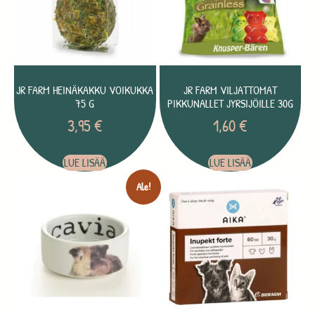
JR FARM HEINÄKAKKU VOIKUKKA
JR FARM VILJATTOMAT
75 G
PIKKUNALLET JYRSIJÖILLE 30G
3,95
€
1,60
€
LUE LISÄÄ
LUE LISÄÄ
Ale!