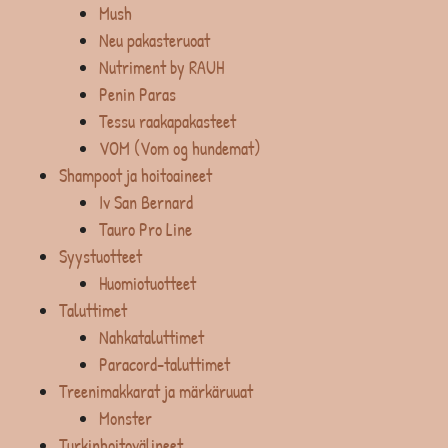
Mush
Neu pakasteruoat
Nutriment by RAUH
Penin Paras
Tessu raakapakasteet
VOM (Vom og hundemat)
Shampoot ja hoitoaineet
Iv San Bernard
Tauro Pro Line
Syystuotteet
Huomiotuotteet
Taluttimet
Nahkataluttimet
Paracord-taluttimet
Treenimakkarat ja märkäruuat
Monster
Turkinhoitovälineet