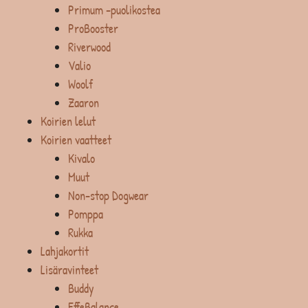
Primum -puolikostea
ProBooster
Riverwood
Valio
Woolf
Zaaron
Koirien lelut
Koirien vaatteet
Kivalo
Muut
Non-stop Dogwear
Pomppa
Rukka
Lahjakortit
Lisäravinteet
Buddy
EffeBalance