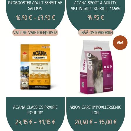
PROBOOSTER ADULT SENSITIVE
ACANA SPORT & AGILITY,
SALMON
AKTIIVISILLE KOIRILLE 11,4KG
16,90
€
–
67,90
€
94,95
€
VALITSE VAIHTOEHDOISTA
LISÄÄ OSTOSKORIIN
Ale!
ACANA CLASSICS PRAIRIE
ARION CARE HYPOALLERGENIC
POULTRY
LOHI
24,95
€
–
71,95
€
20,60
€
–
75,00
€