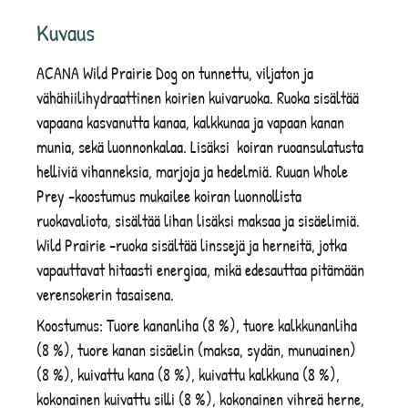
Kuvaus
ACANA Wild Prairie Dog on tunnettu, viljaton ja
vähähiilihydraattinen koirien kuivaruoka. Ruoka sisältää
vapaana kasvanutta kanaa, kalkkunaa ja vapaan kanan
munia, sekä luonnonkalaa. Lisäksi koiran ruoansulatusta
helliviä vihanneksia, marjoja ja hedelmiä. Ruuan Whole
Prey -koostumus mukailee koiran luonnollista
ruokavaliota, sisältää lihan lisäksi maksaa ja sisäelimiä.
Wild Prairie -ruoka sisältää linssejä ja herneitä, jotka
vapauttavat hitaasti energiaa, mikä edesauttaa pitämään
verensokerin tasaisena.
Koostumus: Tuore kananliha (8 %), tuore kalkkunanliha
(8 %), tuore kanan sisäelin (maksa, sydän, munuainen)
(8 %), kuivattu kana (8 %), kuivattu kalkkuna (8 %),
kokonainen kuivattu silli (8 %), kokonainen vihreä herne,