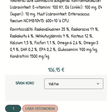
tokoferoli uute luonnollista alkuperää. Ravitsemukselliset
lisäravinteet: E-vitamiini: 100 KY, E6 (sinkki): 100 mg, E4
(kupari): 10 mg. Muut lisäravinteet: Enterococcus
faecium NCIMB10415: 600×10^6 CFU.
Ravintosisältö: Raakavalkuainen 35 %, Raakarasva 17 %,
Raakakuitu 6 %, Hehkutusjäännös 7 %, Kosteus 12 %,
Kalsium 1,5 %, Fosfori 1,1 %, Omega-6 2,6 %, Omega-3
0,9 %, DHA 0,2 %, EPA 0,2 %, Glukosamiini 700 mg/kg,
Kondroitiini 1500 mg/kg
106,95
€
SÄKIN KOKO
LISÄÄ OSTOSKORIIN