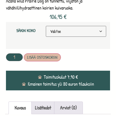
Acana Wild Prairie Dog on tunnettu, viljaton ja
vähähiilihydraattinen koirien kuivaruoka.
106,95
€
SÄKIN KOKO
LISÄÄ OSTOSKORIIN
Toimituskulut 7,90 €
Ilmainen toimitus yli 80 euron tilauksiin
Kuvaus
Lisätiedot
Arviot (0)