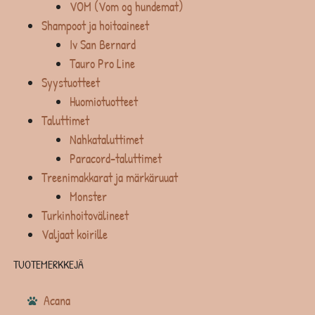
VOM (Vom og hundemat)
Shampoot ja hoitoaineet
Iv San Bernard
Tauro Pro Line
Syystuotteet
Huomiotuotteet
Taluttimet
Nahkataluttimet
Paracord-taluttimet
Treenimakkarat ja märkäruuat
Monster
Turkinhoitovälineet
Valjaat koirille
TUOTEMERKKEJÄ
Acana