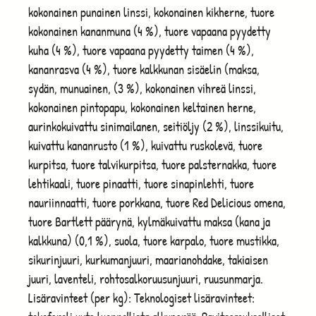
kokonainen punainen linssi, kokonainen kikherne, tuore
kokonainen kananmuna (4 %), tuore vapaana pyydetty
kuha (4 %), tuore vapaana pyydetty taimen (4 %),
kananrasva (4 %), tuore kalkkunan sisäelin (maksa,
sydän, munuainen, (3 %), kokonainen vihreä linssi,
kokonainen pintopapu, kokonainen keltainen herne,
aurinkokuivattu sinimailanen, seitiöljy (2 %), linssikuitu,
kuivattu kananrusto (1 %), kuivattu ruskolevä, tuore
kurpitsa, tuore talvikurpitsa, tuore palsternakka, tuore
lehtikaali, tuore pinaatti, tuore sinapinlehti, tuore
nauriinnaatti, tuore porkkana, tuore Red Delicious omena,
tuore Bartlett päärynä, kylmäkuivattu maksa (kana ja
kalkkuna) (0,1 %), suola, tuore karpalo, tuore mustikka,
sikurinjuuri, kurkumanjuuri, maarianohdake, takiaisen
juuri, laventeli, rohtosalkoruusunjuuri, ruusunmarja.
Lisäravinteet (per kg): Teknologiset lisäravinteet: