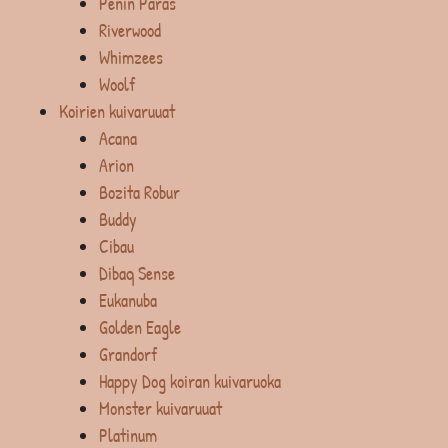
Penin Paras
Riverwood
Whimzees
Woolf
Koirien kuivaruuat
Acana
Arion
Bozita Robur
Buddy
Cibau
Dibaq Sense
Eukanuba
Golden Eagle
Grandorf
Happy Dog koiran kuivaruoka
Monster kuivaruuat
Platinum