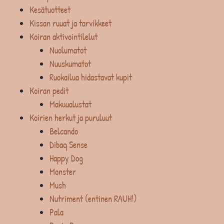
Kesätuotteet
Kissan ruuat ja tarvikkeet
Koiran aktivointilelut
Nuolumatot
Nuuskumatot
Ruokailua hidastavat kupit
Koiran pedit
Makuualustat
Koirien herkut ja puruluut
Belcando
Dibaq Sense
Happy Dog
Monster
Mush
Nutriment (entinen RAUH!)
Pala