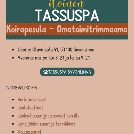
Osoite: Olavinkatu 41, 57100 Savonlinna
Avoinna: ma-pe klo 8-21 ja la-su 9-21
TASSUSPA SAVONLINNA
TUOTEVALIKOIMA
Hoitotarvikkeet
Joulutuotteet
Juoksuhousut ja urosvyöt koirille
Jyrsijöiden ruuat ja tarvikkeet
Kaulapannat