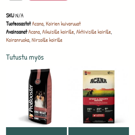
SKU
N/A
Tuoteosastot
Acana
,
Koirien kuivaruuat
Avainsanat
Acana
,
Aikuisille koirille
,
Aktiivisille koirille
,
Koiranruoka
,
Nirsoille koirille
Tutustu myös