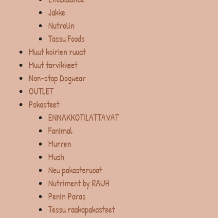
Jakke
Nutrolin
Tassu Foods
Muut koirien ruuat
Muut tarvikkeet
Non-stop Dogwear
OUTLET
Pakasteet
ENNAKKOTILATTAVAT
Fanimal
Murren
Mush
Neu pakasteruoat
Nutriment by RAUH
Penin Paras
Tessu raakapakasteet